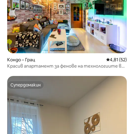
Кондо – Грац
Средна оценк
4,81 (52)
Красив апартамент за фенове на технологиите в
сърцето на Грац
Супердомакин
Супердомакин