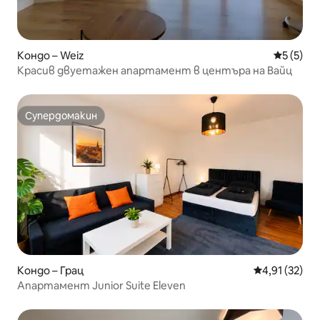
Кондо – Weiz
Средна о
5 (5)
Красив двуетажен апартамент в центъра на Вайц
Супердомакин
Супердомакин
Кондо – Грац
Средна оценк
4,91 (32)
Апартамент Junior Suite Eleven