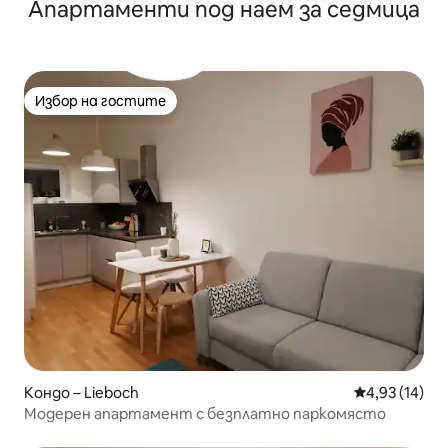
Апартаменти под наем за седмица
Избор на гостите
Избор на гостите
Кондо – Lieboch
Средна оценк
4,93 (14)
Модерен апартамент с безплатно паркомясто