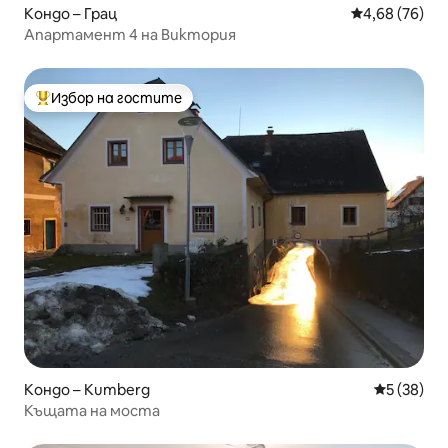
Кондо – Грац
Средна оценк
4,68 (76)
Апартамент 4 на Виктория
Избор на гостите
Най-популярен избор на гостите
Кондо – Kumberg
Средна оц
5 (38)
Къщата на моста