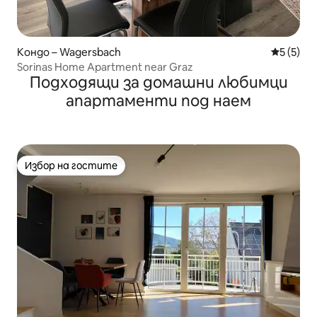
Кондо – Wagersbach
Средна о
5 (5)
Sorinas Home Apartment near Graz
Подходящи за домашни любимци
апартаменти под наем
Избор на гостите
Избор на гостите