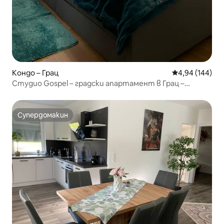
Кондо – Грац
Средна оценка
4,94 (144)
Студио Gospel – градски апартамент в Грац –
29 кв. м
Супердомакин
Супердомакин