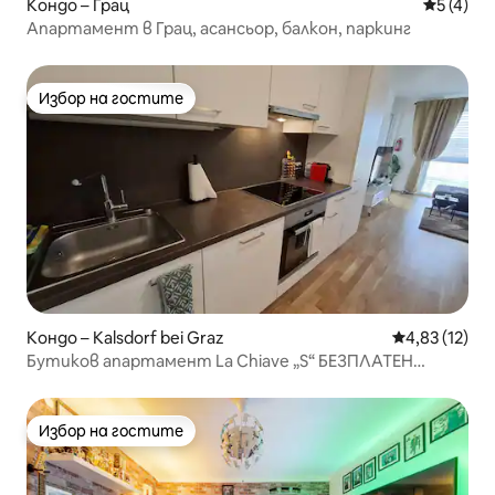
Кондо – Грац
Средна о
5 (4)
Апартамент в Грац, асансьор, балкон, паркинг
Избор на гостите
Избор на гостите
Кондо – Kalsdorf bei Graz
Средна оценк
4,83 (12)
Бутиков апартамент La Chiave „S“ БЕЗПЛАТЕН
паркинг
Избор на гостите
Избор на гостите