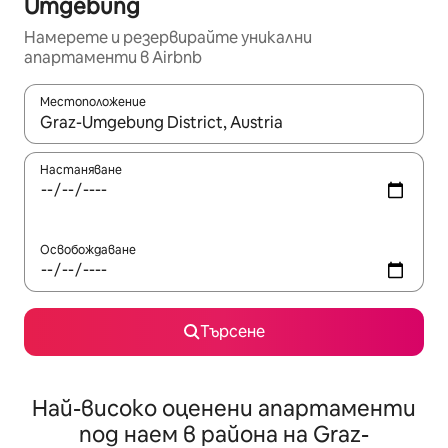
Umgebung
Намерете и резервирайте уникални
апартаменти в Airbnb
Местоположение
Когато резултатите се покажат, използвайте клавишите 
Настаняване
Освобождаване
Търсене
Най-високо оценени апартаменти
под наем в района на Graz-