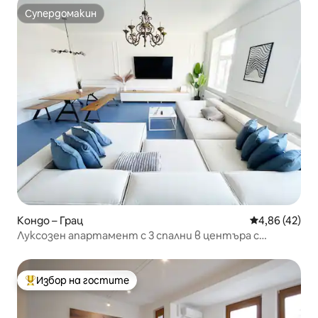
Супердомакин
Супердомакин
Кондо – Грац
Средна оценк
4,86 (42)
Луксозен апартамент с 3 спални в центъра с
климатик!
Избор на гостите
Най-популярен избор на гостите