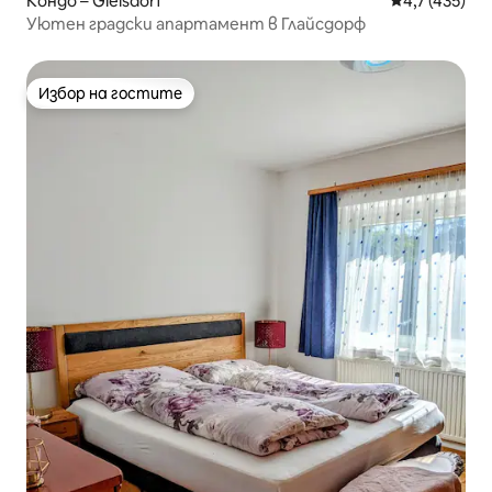
Кондо – Gleisdorf
Средна оценк
4,7 (435)
Уютен градски апартамент в Глайсдорф
Избор на гостите
Избор на гостите