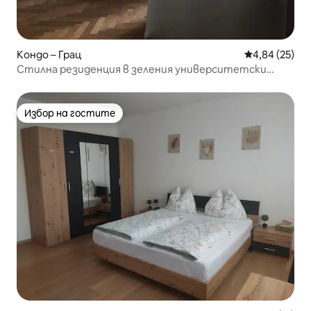
Кондо – Грац
Средна оценк
4,84 (25)
Стилна резиденция в зеления университетски
район Гайдорф
Избор на гостите
Избор на гостите