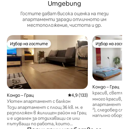
Umgebung
Гостите дават висока оценка на тези
апартаменти заради отличното им
местоположение, чистота и др.
Избор на гостите
Избор на гости
Избор на гостите
Избор на гости
Кондо – Грац
красив, светъл
Кондо – Грац
Средна оценка: 4,9 от 5, 13
4,9 (133)
сграда в център
много красив, я
Уютен апартамент с балкон
апартамент в це
Този апартамент с площ 36 кв. м. е
²), следобед слъ
разположен в жилищен район на Грац
напълно оборудва
и е идеален за отдихаващи се или
Основни удобств
пътуващи по работа, които
олио/оцет и т.н.)