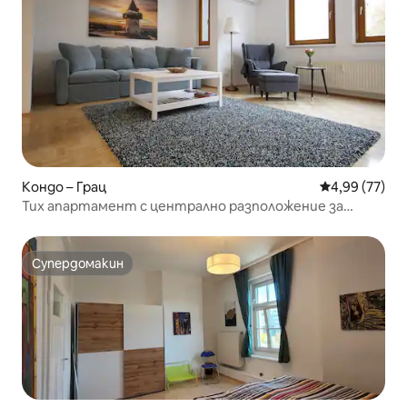
Кондо – Грац
Средна оценк
4,99 (77)
Тих апартамент с централно разположение за
паркиране в Егенберг
Супердомакин
Супердомакин