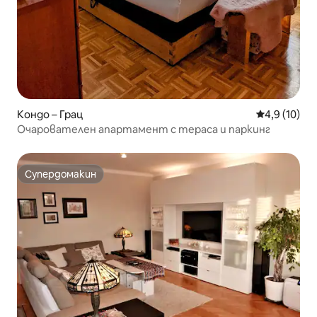
Кондо – Грац
Средна оцен
4,9 (10)
Очарователен апартамент с тераса и паркинг
Супердомакин
Супердомакин