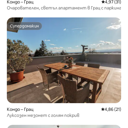
Кондо – Грац
Средна оценк
4,97 (31)
Очарователен, светъл апартамент в Грац с паркинг
Супердомакин
Супердомакин
Кондо – Грац
Средна оценк
4,86 (21)
Луксозен мезонет с голям покрив