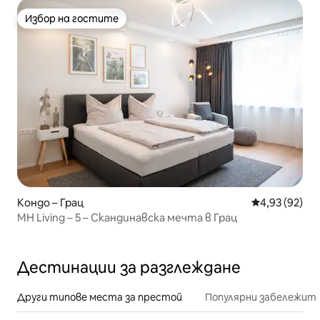
Избор на гостите
Избор на гостите
Кондо – Грац
Средна оценк
4,93 (92)
MH Living – 5 – Скандинавска мечта в Грац
Дестинации за разглеждане
Други типове места за престой
Популярни забележит