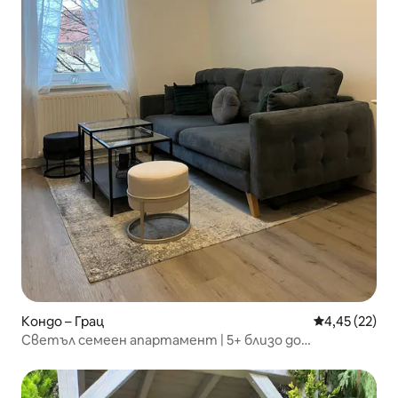
Кондо – Грац
Средна оценк
4,45 (22)
Светъл семеен апартамент | 5+ близо до
обществен транспорт