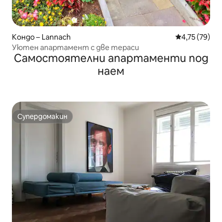
Кондо – Lannach
Средна оценк
4,75 (79)
Уютен апартамент с две тераси
Самостоятелни апартаменти под
наем
Супердомакин
Супердомакин