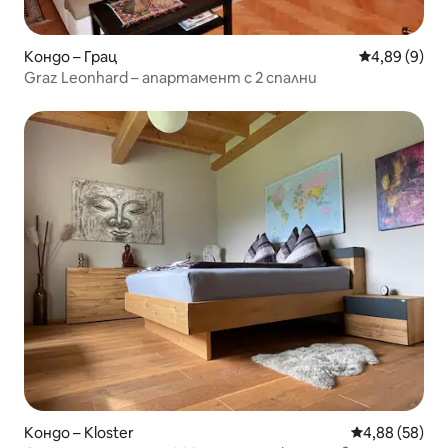
Кондо – Грац
Средна оцен
4,89 (9)
Graz Leonhard – апартамент с 2 спални
Кондо – Kloster
Средна оценк
4,88 (58)