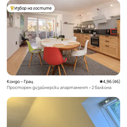
Избор на гостите
Най-популярен избор на гостите
Кондо – Грац
Средна оценк
4,96 (46)
Просторен дизайнерски апартамент • 2 балкона