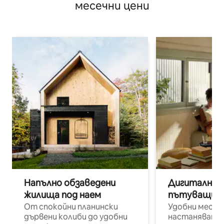
месечни цени
Напълно обзаведени
Дигитални н
жилища под наем
пътуващи п
От спокойни планински
Удобни места
дървени колиби до удобни
настаняване 