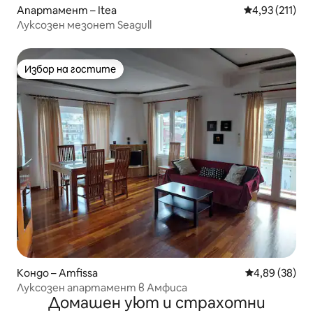
Апартамент – Itea
Средна оценка
4,93 (211)
Луксозен мезонет Seagull
Избор на гостите
Избор на гостите
Кондо – Amfissa
Средна оценк
4,89 (38)
Луксозен апартамент в Амфиса
Домашен уют и страхотни