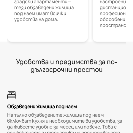
градски апартаменти –
настроени и
тези обзаведени жилища
дистанционн
под наем имат всички
професионалис
удобства на дома.
обособени р
пространств
Удобства и предимства за по-
дългосрочни престои
Обзаведени жилища под наем
Напълно обзаведените жилища под наем
включват кухня и необходимите ви удобства, за
да живеете удобно за месец или повече. Това е
перфектната алтернатива на преотдаването