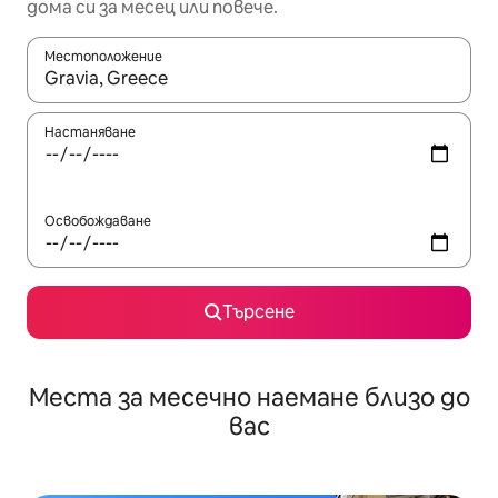
дома си за месец или повече.
Местоположение
Когато резултатите се покажат, използвайте клавишите 
Настаняване
Освобождаване
Търсене
Места за месечно наемане близо до
вас