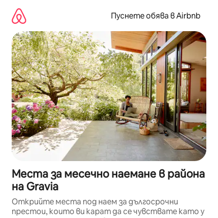
Пропускане
към
Пуснете обява в Airbnb
съдържанието
Места за месечно наемане в района
на Gravia
Открийте места под наем за дългосрочни
престои, които ви карат да се чувствате като у