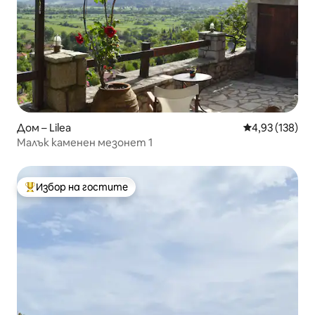
Дом – Lilea
Средна оценка
4,93 (138)
Малък каменен мезонет 1
Избор на гостите
Най-популярен избор на гостите