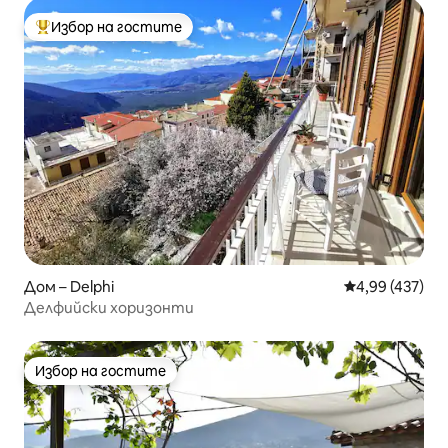
Избор на гостите
Най-популярен избор на гостите
Дом – Delphi
Средна оценка
4,99 (437)
Делфийски хоризонти
Избор на гостите
Избор на гостите