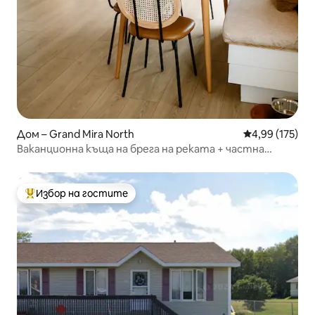
Дом – Grand Mira North
Средна оценка
4,99 (175)
Ваканционна къща на брега на реката + частна
хидромасажна вана/25 минути до Сидни
Избор на гостите
Най-популярен избор на гостите