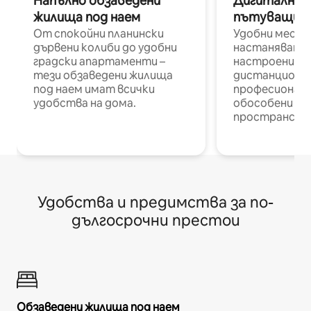
Напълно обзаведени
Дигитални н
жилища под наем
пътуващи п
От спокойни планински
Удобни места
дървени колиби до удобни
настаняване 
градски апартаменти –
настроени и
тези обзаведени жилища
дистанционн
под наем имат всички
професионалис
удобства на дома.
обособени р
пространств
Удобства и предимства за по-
дългосрочни престои
Обзаведени жилища под наем