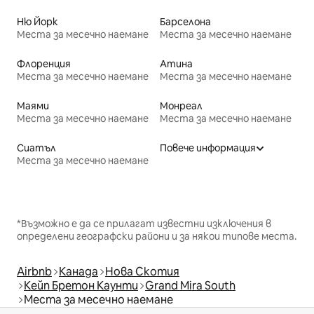
Ню Йорк
Барселона
Места за месечно наемане
Места за месечно наемане
Флоренция
Атина
Места за месечно наемане
Места за месечно наемане
Маями
Монреал
Места за месечно наемане
Места за месечно наемане
Сиатъл
Повече информация
Места за месечно наемане
*Възможно е да се прилагат известни изключения в
определени географски райони и за някои типове места.
Airbnb
Канада
Нова Скотия
Кейп Бретон Каунти
Grand Mira South
Места за месечно наемане