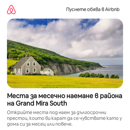
Пропускане
към
Пуснете обява в Airbnb
съдържанието
Места за месечно наемане в района
на Grand Mira South
Открийте места под наем за дългосрочни
престои, които ви карат да се чувствате като у
дома си за месец или повече.