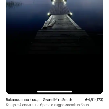
Ваканционна къща – Grand Mira South
Средна оценка
4,91 (173)
Къща с 4 спални на брега с хидромасажна вана