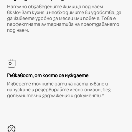
Напълно обзаведените жилища под наем
включват кухня и необходимите ви удобства, за
да живеете удобно за месец или повече. Това е
перфектната алтернатива на преотдаването
под наем.
Гъвкавост, от която се нуждаете
Изберете точните дати за настаняване и
напускане и резервирайте лесно онлайн, без
допълнителни задължения и документи.*