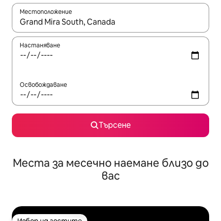
Местоположение
Когато резултатите се покажат, използвайте клавишите 
Настаняване
Освобождаване
Търсене
Места за месечно наемане близо до
вас