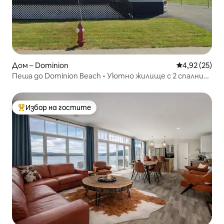
Дом – Dominion
Средна оценк
4,92 (25)
Пеша до Dominion Beach • Уютно жилище с 2 спални
близо до Сидни, CBU
Избор на гостите
Най-популярен избор на гостите