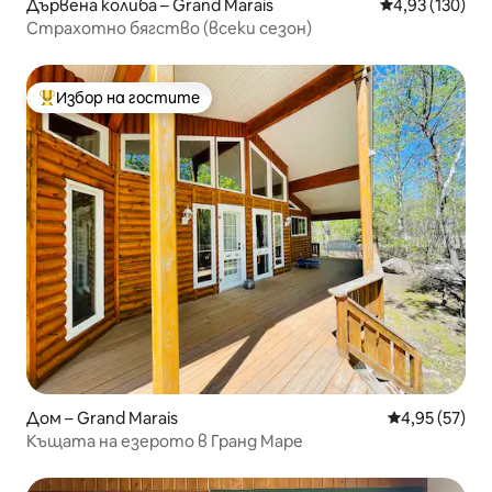
Дървена колиба – Grand Marais
Средна оценка
4,93 (130)
Страхотно бягство (всеки сезон)
Избор на гостите
Най-популярен избор на гостите
Дом – Grand Marais
Средна оценк
4,95 (57)
Къщата на езерото в Гранд Маре