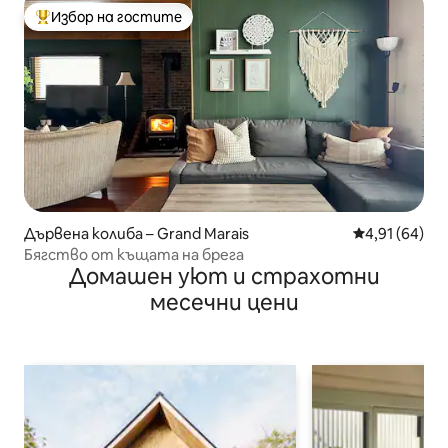
Избор на гостите
Най-популярен избор на гостите
Дървена колиба – Grand Marais
Средна оценк
4,91 (64)
Бягство от къщата на брега
Домашен уют и страхотни
месечни цени