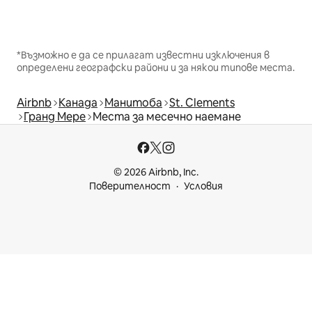
*Възможно е да се прилагат известни изключения в
определени географски райони и за някои типове места.
Airbnb
Канада
Манитоба
St. Clements
Гранд Мере
Места за месечно наемане
© 2026 Airbnb, Inc.
Поверителност
Условия