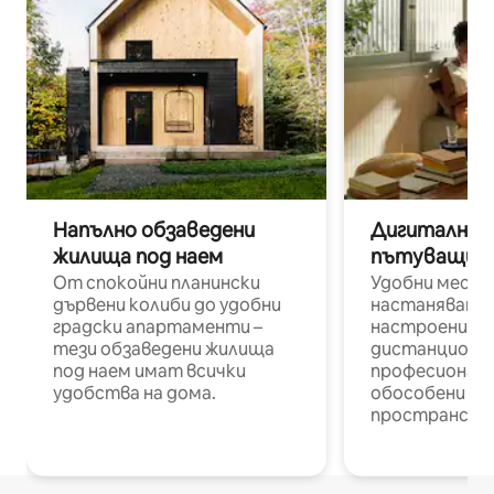
Напълно обзаведени
Дигитални н
жилища под наем
пътуващи п
От спокойни планински
Удобни места
дървени колиби до удобни
настаняване 
градски апартаменти –
настроени и
тези обзаведени жилища
дистанционн
под наем имат всички
професионалис
удобства на дома.
обособени р
пространств