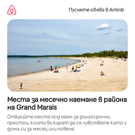
Пропускане
към
Пуснете обява в Airbnb
съдържанието
Места за месечно наемане в района
на Grand Marais
Открийте места под наем за дългосрочни
престои, които ви карат да се чувствате като у
дома си за месец или повече.