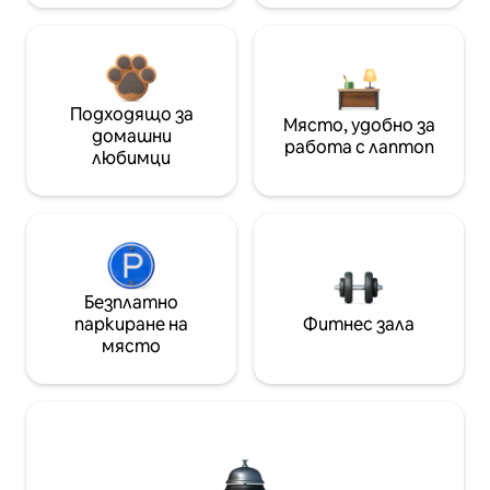
Подходящо за
Място, удобно за
домашни
работа с лаптоп
любимци
Безплатно
паркиране на
Фитнес зала
място