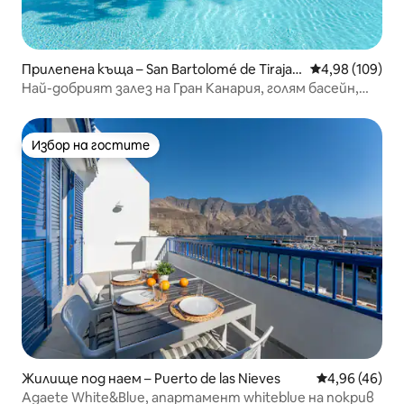
Прилепена къща – San Bartolomé de Tirajan
Средна оценка
4,98 (109)
a
Най-добрият залез на Гран Канария, голям басейн,
плаж, XBOX
Избор на гостите
Избор на гостите
Жилище под наем – Puerto de las Nieves
Средна оценк
4,96 (46)
Agaete White&Blue, апартамент whiteblue на покрив