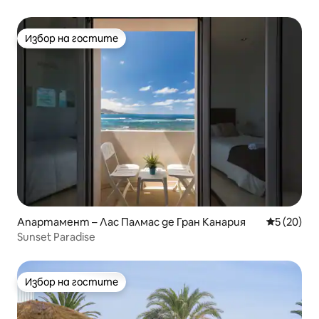
Избор на гостите
Избор на гостите
Апартамент – Лас Палмас де Гран Канария
Средна оц
5 (20)
Sunset Paradise
Избор на гостите
Избор на гостите