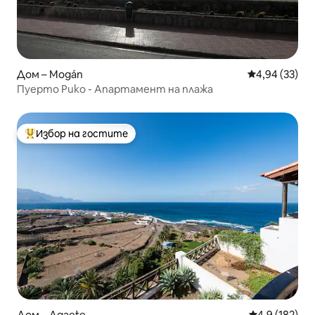
Дом – Mogán
Средна оценк
4,94 (33)
Пуерто Рико - Апартамент на плажа
Избор на гостите
Най-популярен избор на гостите
Дом – Agaete
Средна оценк
4,9 (182)