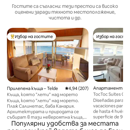
Гостите са съгласни: тези престои са високо
оценени заради тяхното местоположение,
чистота и др.
Избор на гостите
Избор на гости
Най-популярен избор на гостите
Избор на гости
Апартамент с о
Прилепена къща – Telde
Средна оценка: 4,94 от 5, 207
4,94 (207)
не – Лас Палмас д
TocToc Suites Ol
Къща, която "лети" над морето
анария
с 2 спални...
Diseñadas para of
Къща, която "лети" над морето.
vacaciones para r
Плаж Салинетас, баба Канария.
de hasta 4 huéspe
Архитектурата и природата се
superficie de 94m
събират в тази невероятна къща,
Популярни удобства за местата
dormitorios con c
буквално висяща над морето, на
cama doble y con
привилегировано място на източния