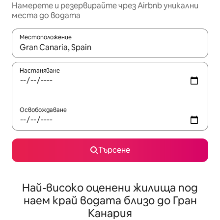
Намерете и резервирайте чрез Airbnb уникални
места до водата
Местоположение
Когато резултатите се покажат, използвайте клавишите 
Настаняване
Освобождаване
Търсене
Най-високо оценени жилища под
наем край водата близо до Гран
Канария