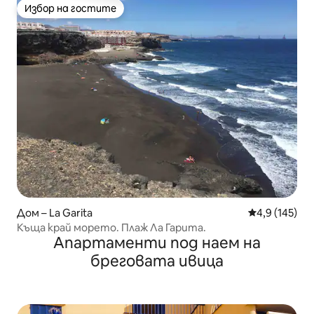
Избор на гостите
Избор на гостите
Дом – La Garita
Средна оценк
4,9 (145)
Къща край морето. Плаж Ла Гарита.
Апартаменти под наем на
бреговата ивица