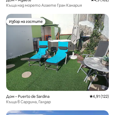
Къща над морето Агаете Гран Канария
Избор на гостите
Избор на гостите
Дом – Puerto de Sardina
Средна оценка
4,91 (122)
Къща в Сардина, Галдар