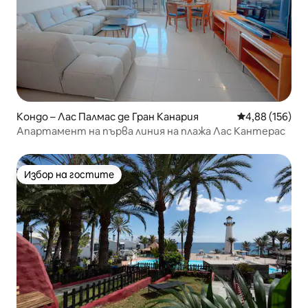
Кондо – Лас Палмас де Гран Канария
Средна оценка
4,88 (156)
Апартамент на първа линия на плажа Лас Кантерас
Избор на гостите
Избор на гостите