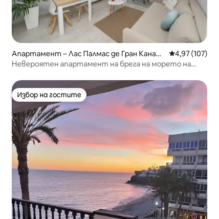
Апартамент – Лас Палмас де Гран Канари
Средна оценка
4,97 (107)
я
Невероятен апартамент на брега на морето на
плажа Лас Кантерас
Избор на гостите
Избор на гостите