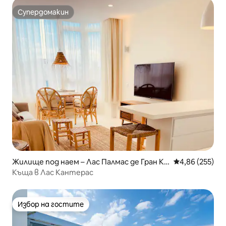
Супердомакин
Супердомакин
Жилище под наем – Лас Палмас де Гран Ка
Средна оценка
4,86 (255)
нария
Къща в Лас Кантерас
Избор на гостите
Избор на гостите