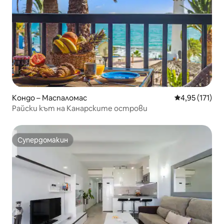
Кондо – Маспаломас
Средна оценка
4,95 (171)
Райски кът на Канарските острови
Супердомакин
Супердомакин