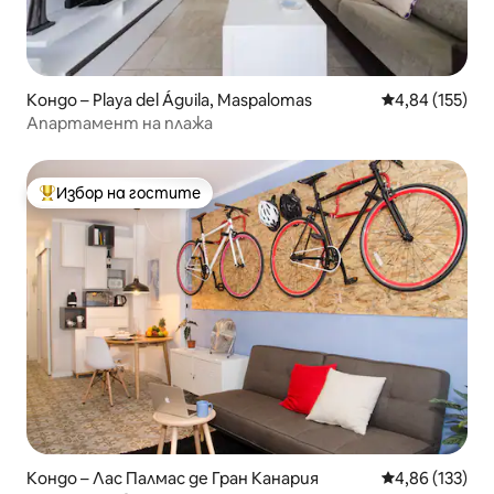
Кондо – Playa del Águila, Maspalomas
Средна оценка
4,84 (155)
Апартамент на плажа
Избор на гостите
Най-популярен избор на гостите
Кондо – Лас Палмас де Гран Канария
Средна оценка
4,86 (133)