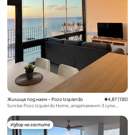
Жилище под наем – Pozo Izquierdo
Средна оценка
4,87 (130)
Sunrise Pozo Izquierdo Home, апартамент 3 супе...
Избор на гостите
Избор на гостите