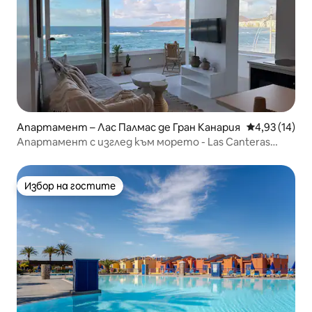
Апартамент – Лас Палмас де Гран Канария
Средна оценк
4,93 (14)
Апартамент с изглед към морето - Las Canteras
Beach View
Избор на гостите
Избор на гостите