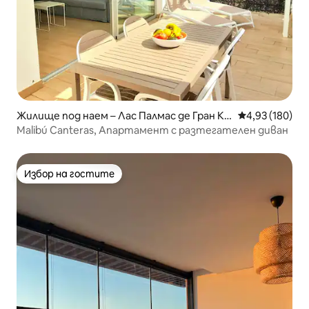
Жилище под наем – Лас Палмас де Гран Ка
Средна оценка
4,93 (180)
нария
Malibú Canteras, Апартамент с разтегателен диван
Избор на гостите
Избор на гостите