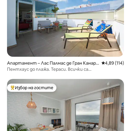
Апартамент – Лас Палмас де Гран Канари
Средна оценка
4,89 (114)
я
Пентхаус до плажа. Тераси. Всички са
самостоятелни
Избор на гостите
Най-популярен избор на гостите