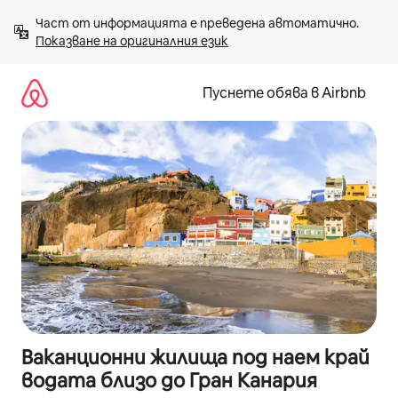
Пропускане
Част от информацията е преведена автоматично. 
към
Показване на оригиналния език
съдържанието
Пуснете обява в Airbnb
Ваканционни жилища под наем край
водата близо до Гран Канария