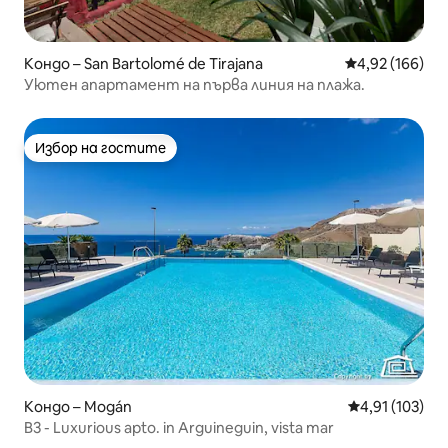
Кондо – San Bartolomé de Tirajana
Средна оценка
4,92 (166)
Уютен апартамент на първа линия на плажа.
Избор на гостите
Избор на гостите
Кондо – Mogán
Средна оценка
4,91 (103)
B3 - Luxurious apto. in Arguineguin, vista mar