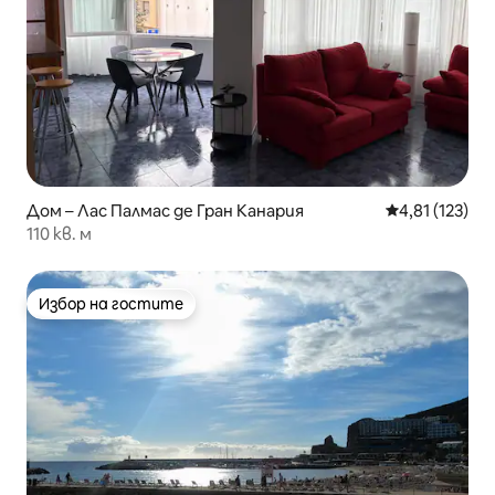
Дом – Лас Палмас де Гран Канария
Средна оценка
4,81 (123)
110 кв. м
Избор на гостите
Избор на гостите