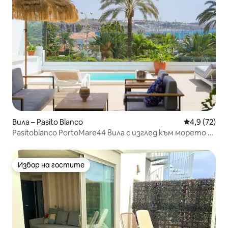
Вила – Pasito Blanco
Средна оцен
4,9 (72)
Pasitoblanco PortoMare44 вила с изглед към морето -
отопляем басейн
Избор на гостите
Избор на гостите