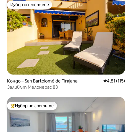
Избор на гостите
Избор на гостите
Кондо – San Bartolomé de Tirajana
Средна оценк
4,81 (115)
Заливът Мелонерас 83
Избор на гостите
Най-популярен избор на гостите