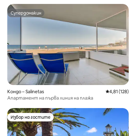
Супердомакин
Супердомакин
Кондо – Salinetas
Средна оценка
4,81 (128)
Апартамент на първа линия на плажа
Избор на гостите
Избор на гостите