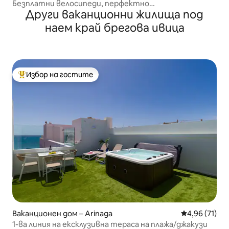
Безплатни велосипеди, перфектно
Други ваканционни жилища под
местоположение на★ плажа ★Лас Кантерас
наем край брегова ивица
Избор на гостите
Най-популярен избор на гостите
Ваканционен дом – Arinaga
Средна оценк
4,96 (71)
1-ва линия на ексклузивна тераса на плажа/джакузи