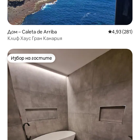
Дом – Caleta de Arriba
Средна оценка
4,93 (281)
Клиф Хаус Гран Канария
Избор на гостите
Избор на гостите