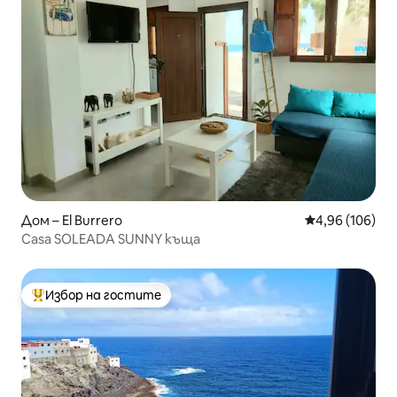
Дом – El Burrero
Средна оценка
4,96 (106)
Casa SOLEADA SUNNY къща
Избор на гостите
Най-популярен избор на гостите