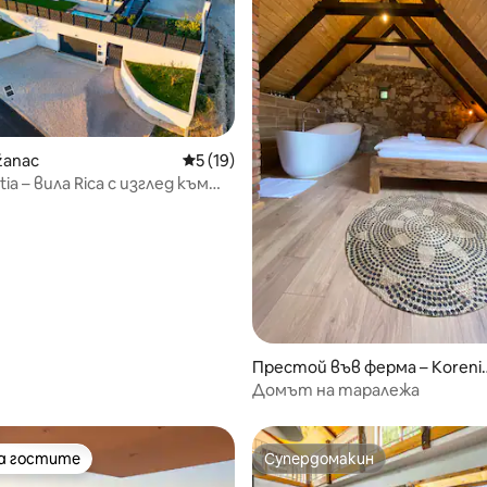
žanac
Средна оценка: 5 от 5, 19 отзива
5 (19)
ia – вила Rica с изглед към
от 5, 73 отзива
Престой във ферма – Koreni
a
Домът на таралежа
на гостите
Супердомакин
на гостите
Супердомакин