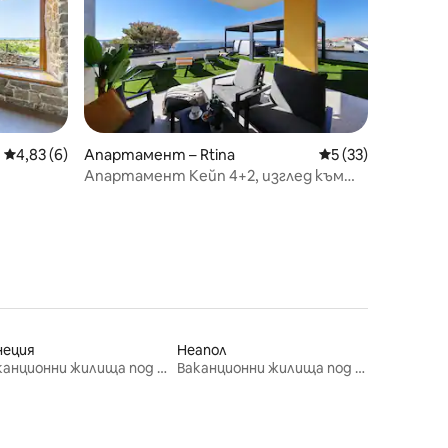
Средна оценка: 4,83 от 5, 6 отзива
4,83 (6)
Апартамент – Rtina
Средна оценка: 5
5 (33)
Апартамент Кейп 4+2, изглед към
морето: двор и джакузи
неция
Неапол
Ваканционни жилища под наем
Ваканционни жилища под наем