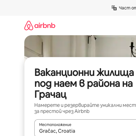
Пропускане
Част от
към
съдържанието
Ваканционни жилища
под наем в района на
Грачац
Намерете и резервирайте уникални мест
за престой чрез Airbnb
Местоположение
Когато резултатите се покажат, използвайт