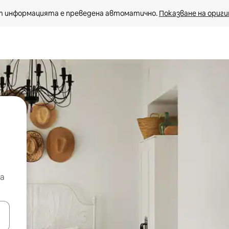
 информацията е преведена автоматично. 
Показване на ориги
а
е клавишите със стрелки нагоре и надолу или навигирайте с д