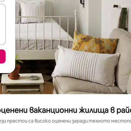
оценени ваканционни жилища в райо
ези престои са високо оценени заради тяхното местоп