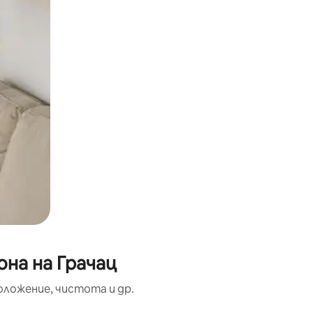
на на Грачац
оложение, чистота и др.