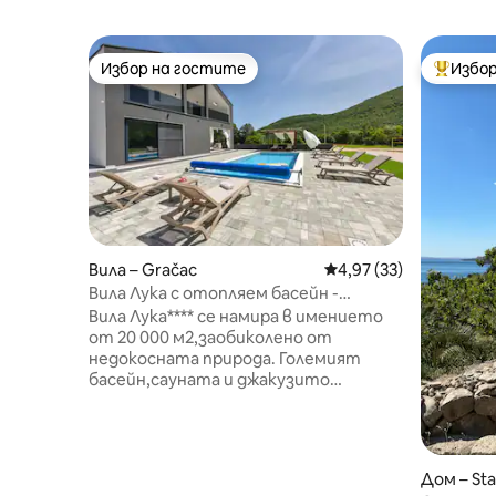
Избор на гостите
Избор
Избор на гостите
Най-поп
Вила – Gračac
Средна оценка: 4,97 
4,97 (33)
Вила Лука с отопляем басейн -
красива и уединена
Вила Лука**** се намира в имението
от 20 000 м2,заобиколено от
недокосната природа. Големият
басейн,сауната и джакузито
създават релаксираща атмосфера.
Починете си в този невероятен
двор, където ще намерите голяма
детска площадка, футболни голове,
Дом – Sta
баскетболен кош, пинг - понг,