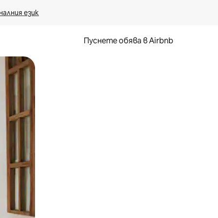
налния език
Пуснете обява в Airbnb
окосване или плъзгане.