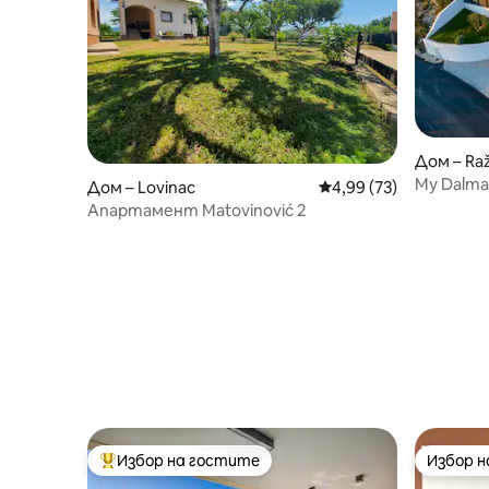
Дом – Ra
My Dalmat
Дом – Lovinac
Средна оценка: 4,99 
4,99 (73)
морето
Апартамент Matovinović 2
Избор на гостите
Избор 
Най-популярен избор на гостите
Избор 