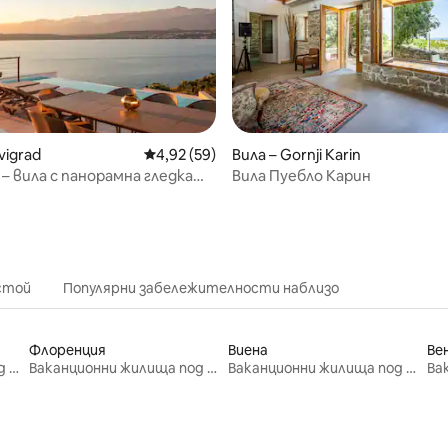
vigrad
Средна оценка: 4,92 от 5, 59 отзива
4,92 (59)
Вила – Gornji Karin
от 5, 28 отзива
 – вила с панорамна гледка
Вила Пуебло Карин
ето и планината
стой
Популярни забележителности наблизо
Флоренция
Виена
Ве
Ваканционни жилища под наем
Ваканционни жилища под наем
Ваканционни жилища под наем