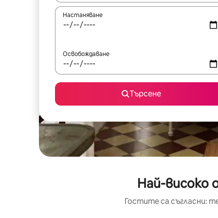
Настаняване
Освобождаване
Търсене
Най-високо 
Гостите са съгласни: т