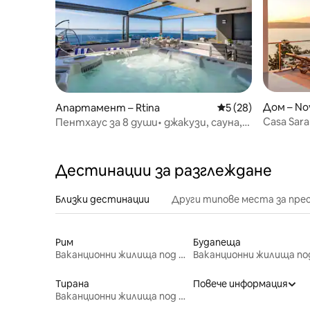
Дом – No
Апартамент – Rtina
Средна оценка: 5 
5 (28)
Casa Sara
Пентхаус за 8 души• джакузи, сауна,
към мор
дартс и билярд
Дестинации за разглеждане
Близки дестинации
Други типове места за пре
Рим
Будапеща
Ваканционни жилища под наем
Тирана
Повече информация
Ваканционни жилища под наем