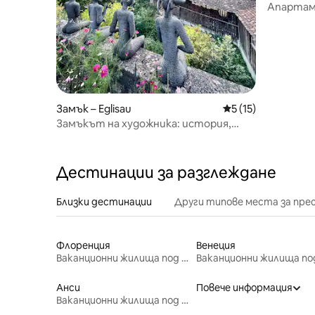
chrhein
Апартаме
Замък – Eglisau
Средна оценка: 5 
5 (15)
Замъкът на художника: история,
изкуство и дух
Дестинации за разглеждане
Близки дестинации
Други типове места за пре
Флоренция
Венеция
Ваканционни жилища под наем
Анси
Повече информация
Ваканционни жилища под наем