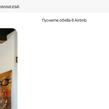
налния език
Пуснете обява в Airbnb
окосване или плъзгане.