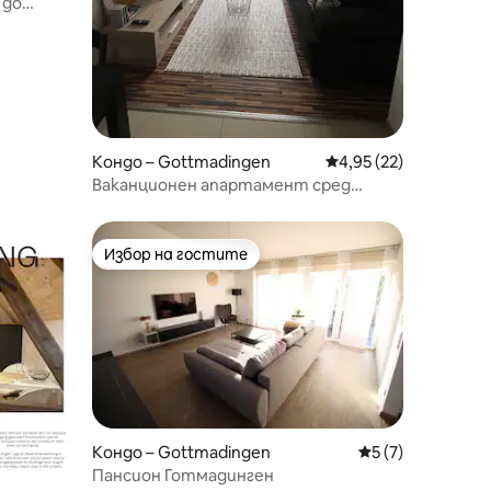
 до
кото
Кондо – Gottmadingen
Средна оценка: 4,95
4,95 (22)
Ваканционен апартамент сред
зеленина
Избор на гостите
тите
Избор на гостите
Кондо – Gottmadingen
Средна оценка: 
5 (7)
Пансион Готмадинген