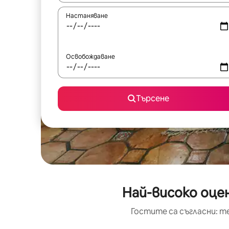
Настаняване
Освобождаване
Търсене
Най-високо оце
Гостите са съгласни: т