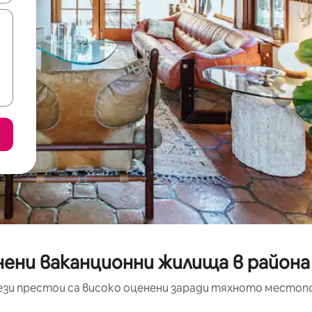
нени ваканционни жилища в района
ези престои са високо оценени заради тяхното местоп