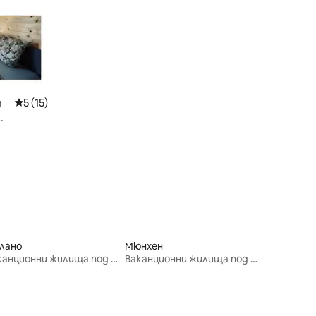
n
Средна оценка: 5 от 5, 15 отзива
5 (15)
лано
Мюнхен
Ваканционни жилища под наем
Ваканционни жилища под наем