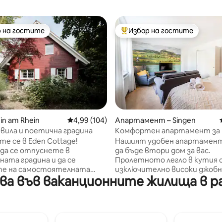
 на гостите
Избор на гостите
улярен избор на гостите
Най-популярен избор на гос
т 5, 161 отзива
in am Rhein
Средна оценка: 4,99 от 5, 104 отзива
4,99 (104)
Апартамент – Singen
вила и поетична градина
Комфортен апартамент за 
между Боденското езеро и
е се в Eden Cottage!
Нашият удобен апартамен
вулканите Хегау
да се отпуснете в
да бъде втори дом за вас.
ната градина и да се
Пролетното легло в кутия 
те на самостоятелната
изключително високи джоб
а във ваканционните жилища в ра
Веднага се чувствате добре
матраци и първокласен гор
стилната и с любов
има за цел да ви осигури доб
на къща. Кухнята е
спокоен сън. Банята е ремо
но оборудвана. Открийте
както и кухнята и спалнята
я средновековен град и
всекидневната. Настанява