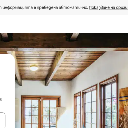
 информацията е преведена автоматично. 
Показване на ориги
а
е клавишите със стрелки нагоре и надолу или навигирайте с д