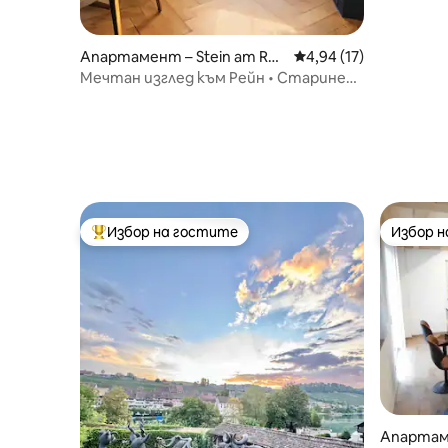
Апартамент – Stein am Rhe
Средна оценка: 4,94 
4,94 (17)
in
Мечтан изглед към Рейн • Старинен
квартал Щайн ам Райн
Избор на гостите
Избор 
Най-популярен избор на гостите
Избор 
Апартаме