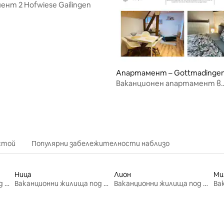
нт 2 Hofwiese Gailingen
Апартамент – Gottmadinge
от 5, 15 отзива
Ваканционен апартамент в
Битинген
стой
Популярни забележителности наблизо
Ница
Лион
Ми
Ваканционни жилища под наем
Ваканционни жилища под наем
Ваканционни жилища под наем