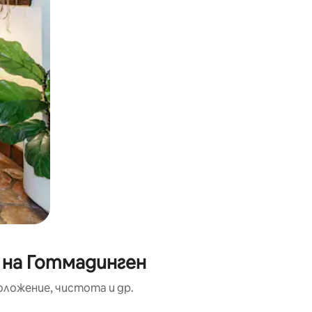
 на Готмадинген
оложение, чистота и др.