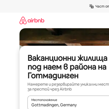
Пропускане
Част от
към
съдържанието
Ваканционни жилища
под наем в района на
Готмадинген
Намерете и резервирайте уникални мест
за престой чрез Airbnb
Местоположение
Когато резултатите се покажат, използвайт