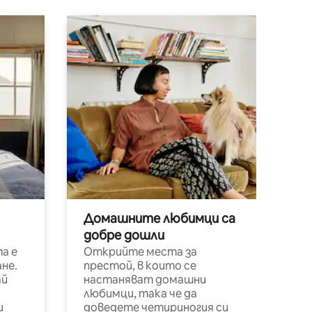
Домашните любимци са
добре дошли
а е
Открийте места за
не.
престой, в които се
ай
настаняват домашни
любимци, така че да
и
доведете четириногия си