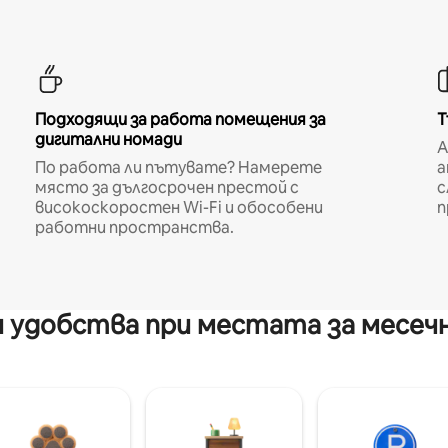
Подходящи за работа помещения за
Т
дигитални номади
A
По работа ли пътувате? Намерете
а
място за дългосрочен престой с
с
високоскоростен Wi-Fi и обособени
п
работни пространства.
 удобства при местата за месеч