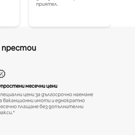
приятел.
и престои
простени месечни цени
пециални цени за дългосрочно наемане
а ваканционни имоти и еднократно
есечно плащане без допълнителни
акси.*