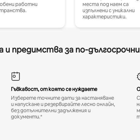
обени работни
места под наем са
транства.
изпълнени с уникални
характеристики.
 и предимства за по-дългосрочн
Гъвкавост, от която се нуждаете
О
Изберете точните дати за настаняване
С
и напускане и резервирайте лесно онлайн,
н
без допълнителни задължения и
м
документи.*
т