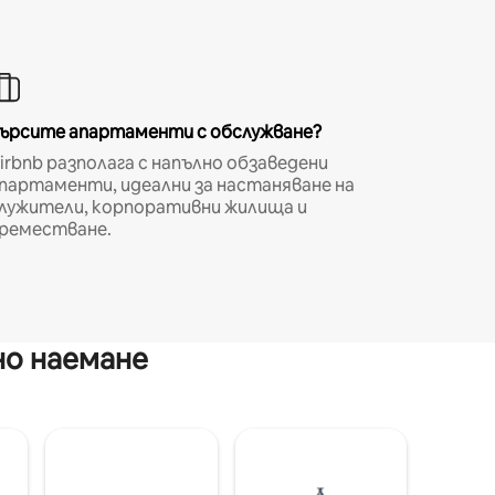
ърсите апартаменти с обслужване?
irbnb разполага с напълно обзаведени
партаменти, идеални за настаняване на
лужители, корпоративни жилища и
реместване.
но наемане