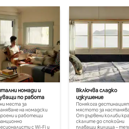
итални номади и
Включва сладко
уващи по работа
изкушение
ни места за
Понякога дестинацият
аняване на номадски
мястото за настанява
роени и работещи
От дървени колиби кр
анционно
скалите до спокойни
есионалисти с Wi-Fi и
плаващи жилища – тез