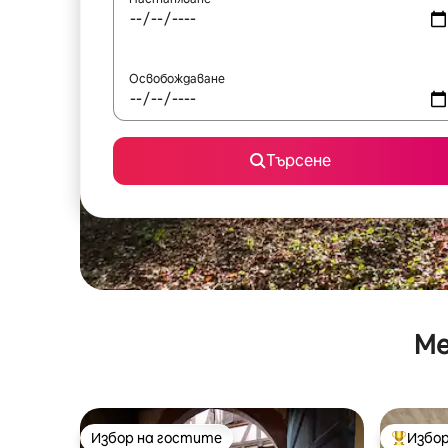
Освобождаване
Търсене
Ме
Избор на гостите
Избор
Избор на гостите
Най-поп