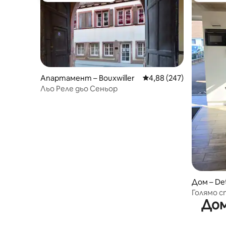
Апартамент – Bouxwiller
Средна оценка: 4,88 о
4,88 (247)
Льо Реле дьо Сеньор
Дом – Det
Голямо с
Дом