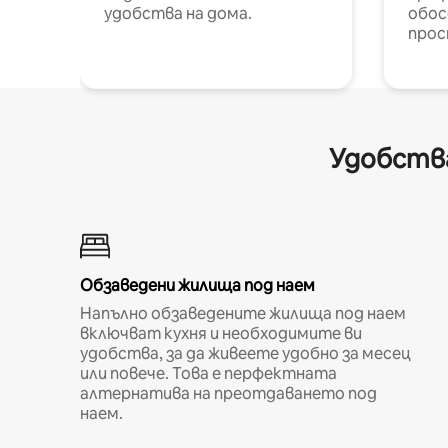
удобства на дома.
обос
прос
Удобства
Обзаведени жилища под наем
Напълно обзаведените жилища под наем
включват кухня и необходимите ви
удобства, за да живеете удобно за месец
или повече. Това е перфектната
алтернатива на преотдаването под
наем.