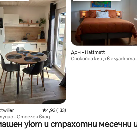
т 5, 247 отзива
Дом – Hattmatt
Спокойна къща в елзаската
провинция
twiller
Средна оценка: 4,93 от 5, 133 отзива
4,93 (133)
тудио - Отделен вход
ашен уют и страхотни месечни 