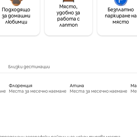
Място,
Подходящо
Безплатно
удобно за
за домашни
паркиране на
работа с
любимци
място
лаптоп
Близки дестинации
Флоренция
Атина
Ма
ане
Места за месечно наемане
Места за месечно наемане
Ме
определени географски райони и за някои типове места.