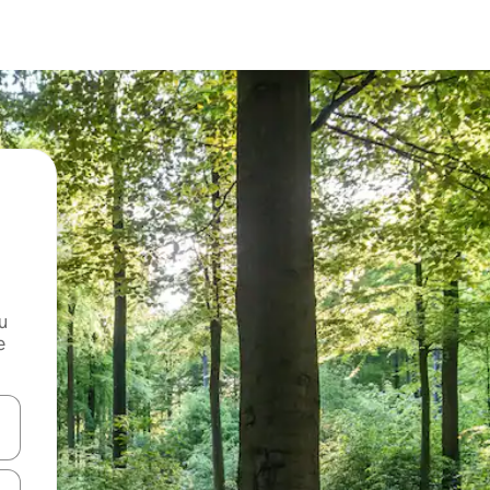
и
е
е клавишите със стрелки нагоре и надолу или навигирайте с д