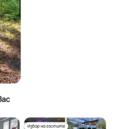
вас
Избор на гостите
тите
Избор на гостите