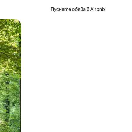
Пуснете обява в Airbnb
окосване или плъзгане.