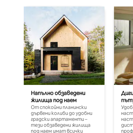
Напълно обзаведени
Диг
жилища под наем
път
От спокойни планински
Удоб
дървени колиби до удобни
наст
градски апартаменти –
наст
тези обзаведени жилища
дист
под наем имат всички
проф