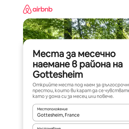
Пропускане
към
съдържанието
Места за месечно
наемане в района на
Gottesheim
Открийте места под наем за дългосрочн
престои, които ви карат да се чувстват
като у дома си за месец или повече.
Местоположение
Когато резултатите се покажат, използвайт
Настаняване