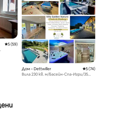
Средна оценка: 5 от 5, 59 отзива
5 (59)
Дом – Dettwiller
Средна оценка: 5
5 (74)
Вила 230 кв. м/Басейн-Спа-Игри/35
мин. с влак до Страсбург
цени