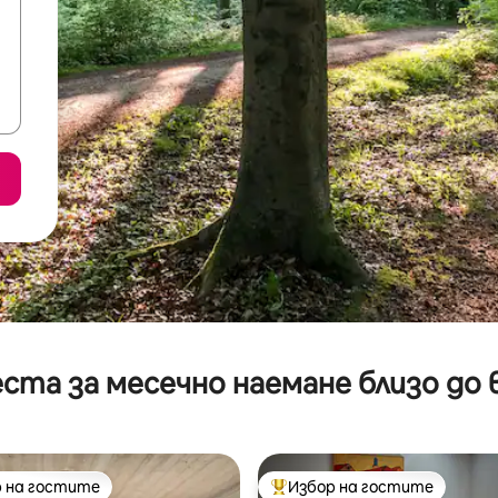
ста за месечно наемане близо до 
 на гостите
Избор на гостите
улярен избор на гостите
Най-популярен избор на гос