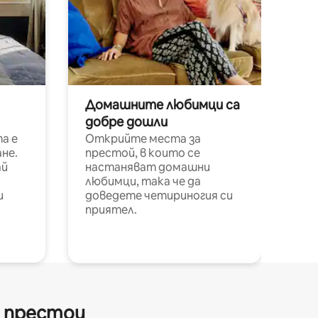
Домашните любимци са
добре дошли
а е
Открийте места за
не.
престой, в които се
ай
настаняват домашни
любимци, така че да
и
доведете четириногия си
приятел.
и престои