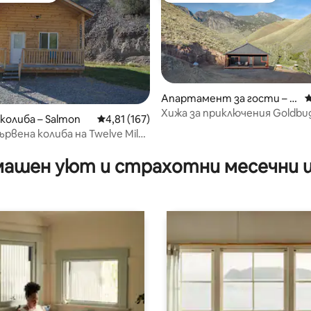
Апартамент за гости – S
С
от 5, 30 отзива
almon
Хижа за приключения Goldbu
колиба – Salmon
Средна оценка: 4,81 от 5, 167 отзива
4,81 (167)
Springs
рвена колиба на Twelve Mile
ашен уют и страхотни месечни 