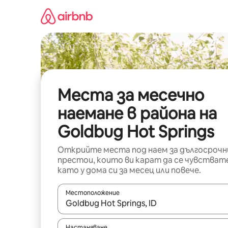
Пропускане
към
съдържанието
Места за месечно
наемане в района на
Goldbug Hot Springs
Открийте места под наем за дългосрочн
престои, които ви карат да се чувстват
като у дома си за месец или повече.
Местоположение
Когато резултатите се покажат, използвайт
Настаняване