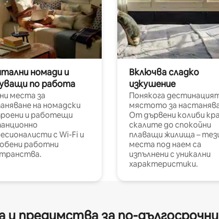
итални номади и
Включва сладко
уващи по работа
изкушение
ни места за
Понякога дестинацият
аняване на номадски
мястото за настанява
роени и работещи
От дървени колиби кр
анционно
скалите до спокойни
есионалисти с Wi-Fi и
плаващи жилища – тез
обени работни
места под наем са
транства.
изпълнени с уникални
характеристики.
 и предимства за по-дългосрочн