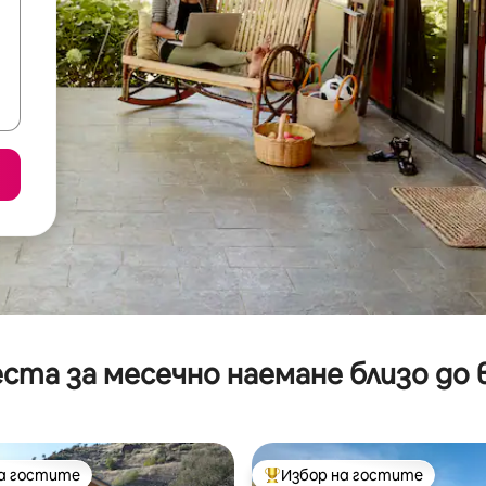
ста за месечно наемане близо до 
на гостите
Избор на гостите
на гостите
Най-популярен избор на гос