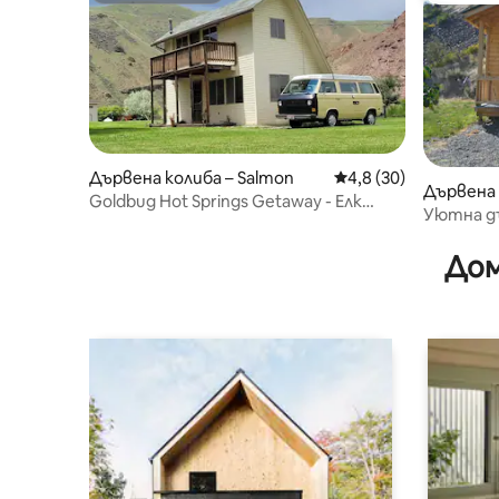
Дървена колиба – Salmon
Средна оценка: 4,8 
4,8 (30)
Дървена 
Goldbug Hot Springs Getaway - Елк
Уютна дъ
Бенд/Салмон, Айдахо
Creek
Дом