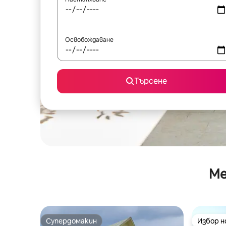
Освобождаване
Търсене
Ме
Супердомакин
Избор 
Супердомакин
Избор 