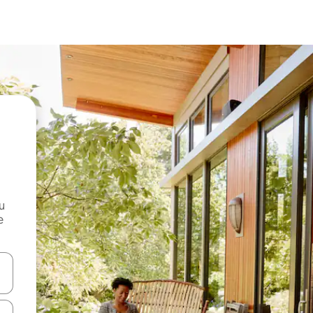
и
е
е клавишите със стрелки нагоре и надолу или навигирайте с д