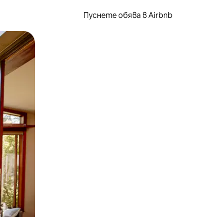
Пуснете обява в Airbnb
окосване или плъзгане.