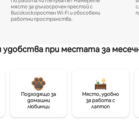
По работа ли пътувате? Намерете
а
място за дългосрочен престой с
с
високоскоростен Wi-Fi и обособени
п
работни пространства.
 удобства при местата за месеч
Подходящо за
Място, удобно
домашни
за работа с
любимци
лаптоп