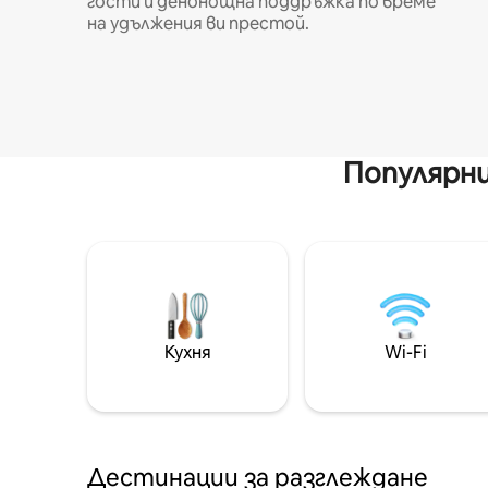
гости и денонощна поддръжка по време
на удължения ви престой.
Популярни
Кухня
Wi-Fi
Дестинации за разглеждане