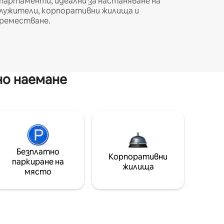
партаменти, идеални за настаняване на
лужители, корпоративни жилища и
реместване.
но наемане
Безплатно
Корпоративни
паркиране на
жилища
място