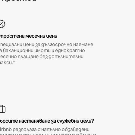
простени месечни цени
пециални цени за дългосрочно наемане
а ваканционни имоти и еднократно
есечно плащане без допълнителни
акси.*
ърсите настаняване за служебни цели?
irbnb разполага с напълно обзаведени