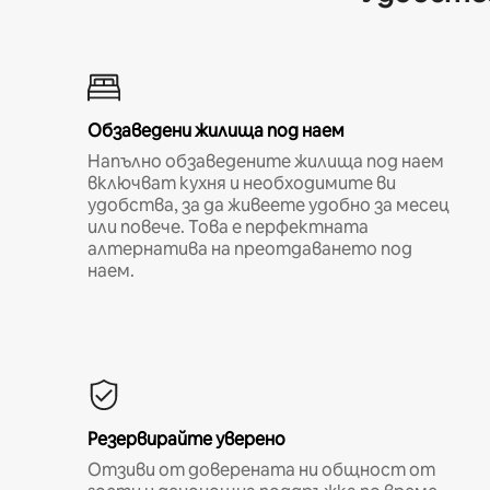
Обзаведени жилища под наем
Напълно обзаведените жилища под наем
включват кухня и необходимите ви
удобства, за да живеете удобно за месец
или повече. Това е перфектната
алтернатива на преотдаването под
наем.
Резервирайте уверено
Отзиви от доверената ни общност от