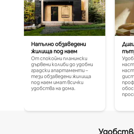
Напълно обзаведени
Диг
жилища под наем
път
От спокойни планински
Удоб
дървени колиби до удобни
наст
градски апартаменти –
наст
тези обзаведени жилища
дист
под наем имат всички
проф
удобства на дома.
обос
прос
Удобства