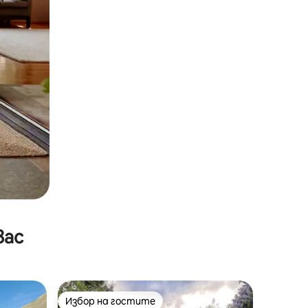
вас
Избор на гостите
тите
Избор на гостите