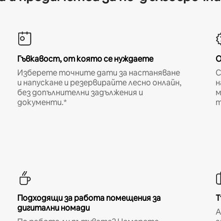
Гъвкавост, от която се нуждаете
О
Изберете точните дати за настаняване
С
и напускане и резервирайте лесно онлайн,
н
без допълнителни задължения и
м
документи.*
т
Подходящи за работа помещения за
Т
дигитални номади
A