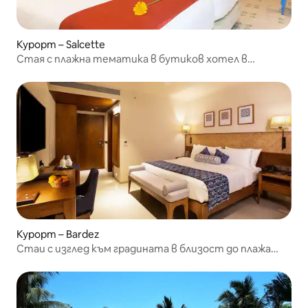
Курорт – Salcette
Стая с плажна тематика в бутиков хотел в
Беталбатим
Курорт – Bardez
Стаи с изглед към градината в близост до плажа
Candolim