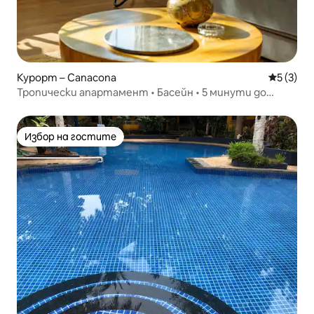
Курорт – Canacona
Средна о
5 (3)
Тропически апартамент • Басейн • 5 минути до
плажа Талпона
Избор на гостите
Избор на гостите