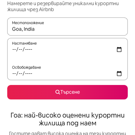
Намерете и резервирайте уникални курортни
жилища чрез Airbnb
Местоположение
Когато резултатите се покажат, използвайте клавишите 
Настаняване
Освобождаване
Търсене
Гоа: най-високо оценени курортни
жилища под наем
Гостите дават висока оценка на тези курортни