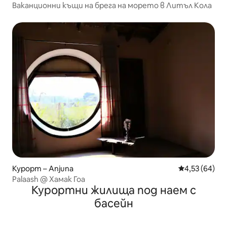
Ваканционни къщи на брега на морето в Литъл Кола
Курорт – Anjuna
Средна оценк
4,53 (64)
Palaash @ Хамак Гоа
Курортни жилища под наем с
басейн