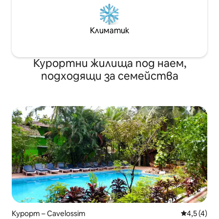
Климатик
Курортни жилища под наем,
подходящи за семейства
Курорт – Cavelossim
Средна оце
4,5 (4)