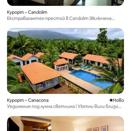
Курорт – Candolim
Екстравагантен престой в Candolim |Включена
закуска|
Курорт – Canacona
Ново мяс
Ново
Уединение под лунна светлина | Уютни вили близо
до Палолем – басейн