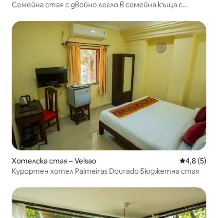
Семейна стая с двойно легло в семейна къща с
отлично обслужване в Сао Доменгос Гоа
Хотелска стая – Velsao
Средна оце
4,8 (5)
Курортен хотел Palmeiras Dourado Бюджетна стая