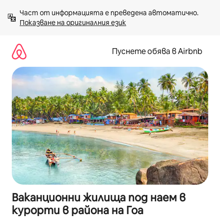
Пропускане
Част от информацията е преведена автоматично. 
към
Показване на оригиналния език
съдържанието
Пуснете обява в Airbnb
Ваканционни жилища под наем в
курорти в района на Гоа