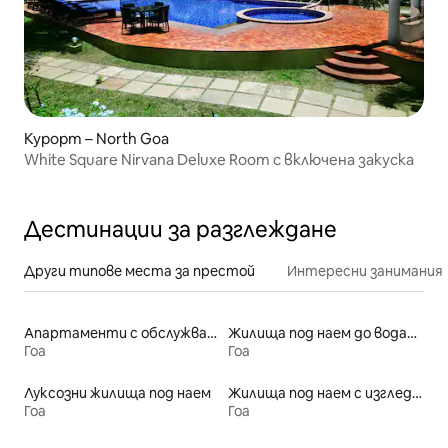
Курорт – North Goa
White Square Nirvana Deluxe Room с включена закуска
Дестинации за разглеждане
Други типове места за престой
Интересни занимания
Апартаменти с обслужване под наем
Жилища под наем до водата
Гоа
Гоа
Луксозни жилища под наем
Жилища под наем с изглед към плажа
Гоа
Гоа