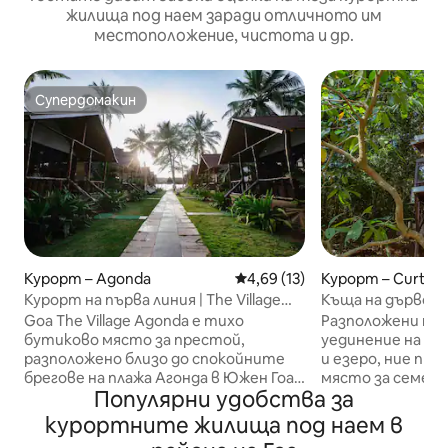
жилища под наем заради отличното им
местоположение, чистота и др.
Супердомакин
Супердомакин
Курорт – Agonda
Средна оценка: 4,69 от 5, 13
4,69 (13)
Курорт – Curtor
Курорт на първа линия | The Village
Къща на дърво с 
Agonda Garden View
плувен басейн
Goa The Village Agonda е тихо
Разположени на 
бутиково място за престой,
уединение на хъл
разположено близо до спокойните
и езеро, ние пре
брегове на плажа Агонда в Южен Гоа.
място за семейна
Популярни удобства за
Вдъхновен от традиционния живот
двойки, които 
в селата на Гоа, нашият имот
бягство от ежед
курортните жилища под наем в
предлага спокойна и естествена
които търсят т