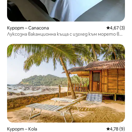
Курорт – Canacona
Средна оцен
4,67 (3)
Луксозна ваканционна къща с изглед към морето в
Гоа
Курорт – Kola
Средна оцен
4,78 (9)