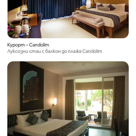
Курорт – Candolim
Луксозни стаи с балкон до плажа Candolim