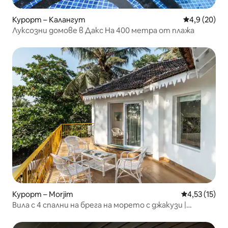
Курорт – Калангут
Средна оцен
4,9 (20)
Луксозни домове в Дакс На 400 метра от плажа
Курорт – Morjim
Средна оценк
4,53 (15)
Вила с 4 спални на брега на морето с джакузи |
Морджим, Гоа