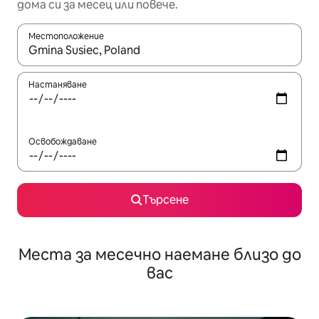
дома си за месец или повече.
Местоположение
Когато резултатите се покажат, използвайте клавишите 
Настаняване
Освобождаване
Търсене
Места за месечно наемане близо до
вас