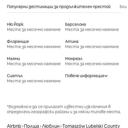
Популярни дестинации за продължителен престой
Бли
Ню Йорк
Барселона
Места за месечно наемане
Места за месечно наемане
Флоренция
Атина
Места за месечно наемане
Места за месечно наемане
Маями
Монреал
Места за месечно наемане
Места за месечно наемане
Сиатъл
Повече информация
Места за месечно наемане
*Възможно е да се прилагат известни изключения в
определени географски райони и за някои типове места.
Airbnb
Полша
Люблин
Tomaszów Lubelski County