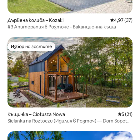
Дървена колиба – Kozaki
Средна оценк
4,97 (37)
#3 Апитерапия в Розточе - Ваканционна къща
Избор на гостите
Избор на гостите
Къщичка – Ciotusza Nowa
Средна оц
5 (21)
Sielanka na Roztoczu (Идилия в Розточ) — Dom Sopot
(Къща Сопот)