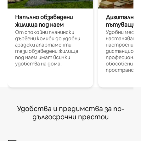
Напълно обзаведени
Дигитални н
жилища под наем
пътуващи п
От спокойни планински
Удобни места
дървени колиби до удобни
настаняване 
градски апартаменти –
настроени и
тези обзаведени жилища
дистанционн
под наем имат всички
професионалис
удобства на дома.
обособени р
пространств
Удобства и предимства за по-
дългосрочни престои