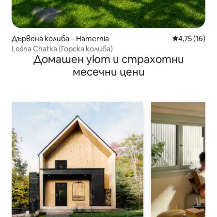
Дървена колиба – Hamernia
Средна оценк
4,75 (16)
Leśna Chatka (Горска колиба)
Домашен уют и страхотни
месечни цени