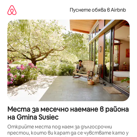
Пропускане
към
Пуснете обява в Airbnb
съдържанието
Места за месечно наемане в района
на Gmina Susiec
Открийте места под наем за дългосрочни
престои, които ви карат да се чувствате като у