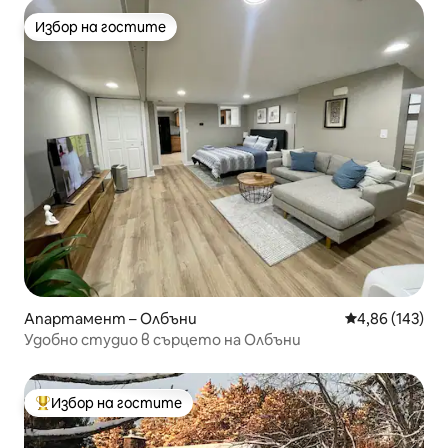
Избор на гостите
Избор на гостите
Апартамент – Олбъни
Средна оценка
4,86 (143)
Удобно студио в сърцето на Олбъни
Избор на гостите
Най-популярен избор на гостите