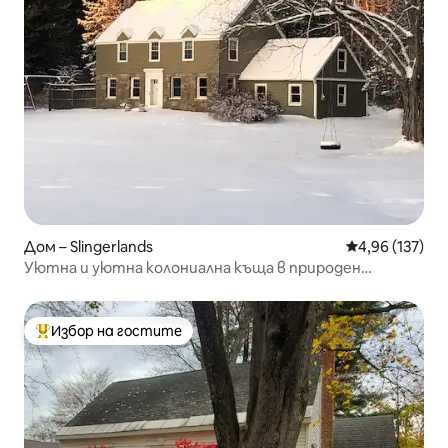
Дом – Slingerlands
Средна оценка
4,96 (137)
Уютна и уютна колониална къща в природен
резерват
Избор на гостите
Най-популярен избор на гостите