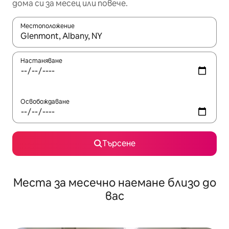
дома си за месец или повече.
Местоположение
Когато резултатите се покажат, използвайте клавишите 
Настаняване
Освобождаване
Търсене
Места за месечно наемане близо до
вас