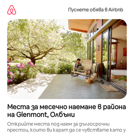
Пропускане
към
Пуснете обява в Airbnb
съдържанието
Места за месечно наемане в района
на Glenmont, Олбъни
Открийте места под наем за дългосрочни
престои, които ви карат да се чувствате като у