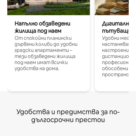
Напълно обзаведени
Дигитални н
жилища под наем
пътуващи п
От спокойни планински
Удобни места
дървени колиби до удобни
настаняване 
градски апартаменти –
настроени и
тези обзаведени жилища
дистанционн
под наем имат всички
професионалис
удобства на дома.
обособени р
пространств
Удобства и предимства за по-
дългосрочни престои