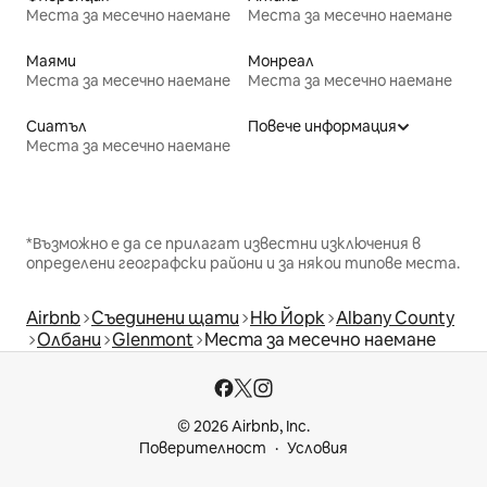
Места за месечно наемане
Места за месечно наемане
Маями
Монреал
Места за месечно наемане
Места за месечно наемане
Сиатъл
Повече информация
Места за месечно наемане
*Възможно е да се прилагат известни изключения в
определени географски райони и за някои типове места.
Airbnb
Съединени щати
Ню Йорк
Albany County
Олбани
Glenmont
Места за месечно наемане
© 2026 Airbnb, Inc.
Поверителност
Условия