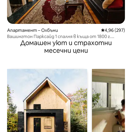
Апартамент – Олбъни
Средна оценка
4,96 (297)
Вашингтон Парксайд 1 спалня в къща от 1800 г.
Домашен уют и страхотни
Браунстоун!
месечни цени