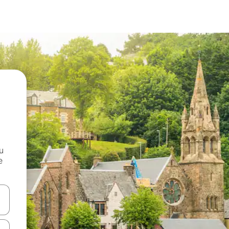
и
е
е клавишите със стрелки нагоре и надолу или навигирайте с д