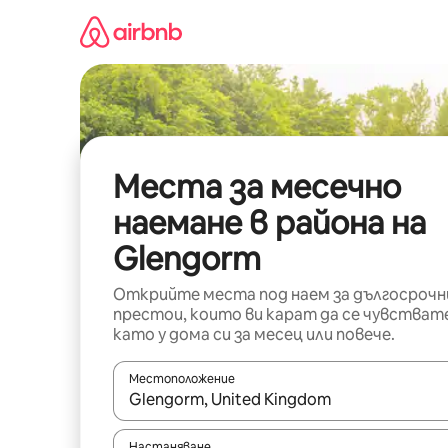
Пропускане
към
съдържанието
Места за месечно
наемане в района на
Glengorm
Открийте места под наем за дългосрочн
престои, които ви карат да се чувстват
като у дома си за месец или повече.
Местоположение
Когато резултатите се покажат, използвайт
Настаняване