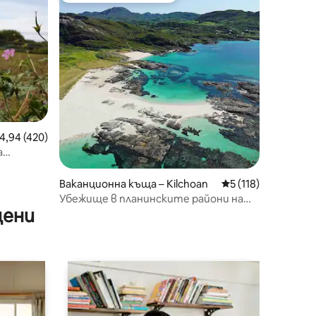
редна оценка: 4,94 от 5, 420 отзива
4,94 (420)
а
Ваканционна къща – Kilchoan
Средна оценка: 5 
5 (118)
Убежище в планинските райони на
цени
Арднамурхан