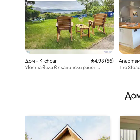
Дом – Kilchoan
Средна оценка: 4,98 
4,98 (66)
Апартам
Уютна вила в планински район
The Stead
Килчоан Арднамурчан
Дом