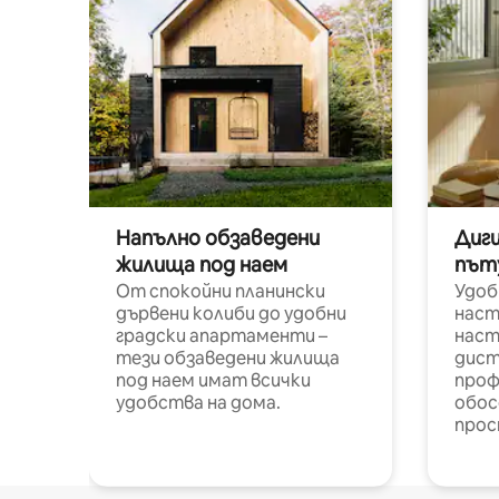
Напълно обзаведени
Диг
жилища под наем
път
От спокойни планински
Удоб
дървени колиби до удобни
наст
градски апартаменти –
наст
тези обзаведени жилища
дист
под наем имат всички
проф
удобства на дома.
обос
прос