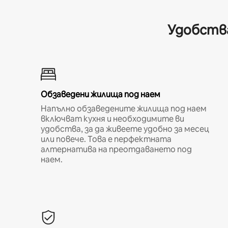
Удобства
Обзаведени жилища под наем
Напълно обзаведените жилища под наем
включват кухня и необходимите ви
удобства, за да живеете удобно за месец
или повече. Това е перфектната
алтернатива на преотдаването под
наем.