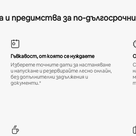
 и предимства за по-дългосрочн
Гъвкавост, от която се нуждаете
О
Изберете точните дати за настаняване
С
и напускане и резервирайте лесно онлайн,
н
без допълнителни задължения и
м
документи.*
т