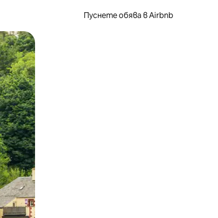
Пуснете обява в Airbnb
окосване или плъзгане.