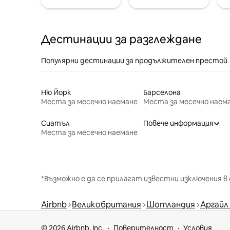
Дестинации за разглеждане
Популярни дестинации за продължителен престой
Ню Йорк
Барселона
Места за месечно наемане
Места за месечно наем
Сиатъл
Повече информация
Места за месечно наемане
*Възможно е да се прилагат известни изключения в 
Airbnb
Великобритания
Шотландия
Аргайл
© 2026 Airbnb, Inc.
Поверителност
Условия