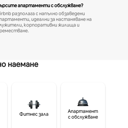
ърсите апартаменти с обслужване?
irbnb разполага с напълно обзаведени
партаменти, идеални за настаняване на
лужители, корпоративни жилища и
реместване.
но наемане
Апартамент
Фитнес зала
с обслужване