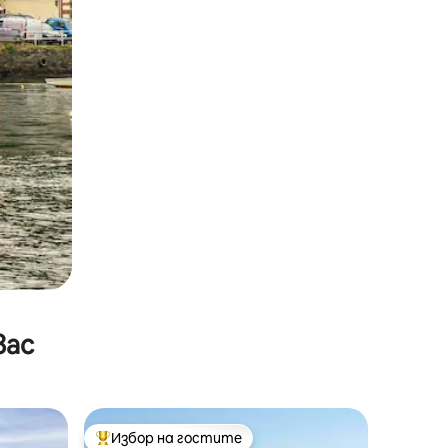
вас
Избор на гостите
тите
Най-популярен избор на гостите