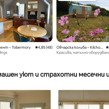
от 5, 66 отзива
ент – Tobermory
Средна оценка: 4,85 от 5, 48 отзива
4,85 (48)
Овчарска колиба – Kilchoa
С
n
ings
Красива, напълно оборудван
овчарска колиба.
ашен уют и страхотни месечни 