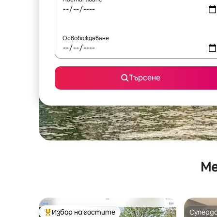
Освобождаване
Търсене
Ме
Избор на гостите
Суперд
Най-популярен избор на гостите
Суперд