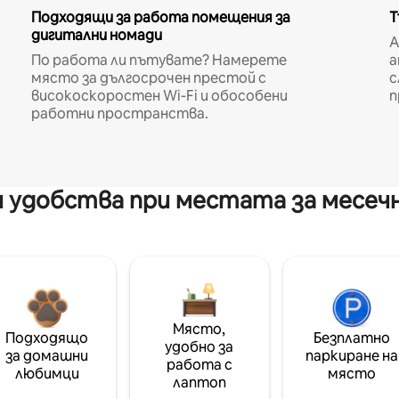
Подходящи за работа помещения за
Т
дигитални номади
A
По работа ли пътувате? Намерете
а
място за дългосрочен престой с
с
високоскоростен Wi-Fi и обособени
п
работни пространства.
 удобства при местата за месеч
Място,
Подходящо
Безплатно
удобно за
за домашни
паркиране на
работа с
любимци
място
лаптоп