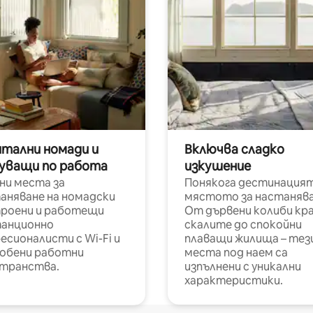
итални номади и
Включва сладко
уващи по работа
изкушение
ни места за
Понякога дестинацият
аняване на номадски
мястото за настанява
роени и работещи
От дървени колиби кр
анционно
скалите до спокойни
есионалисти с Wi-Fi и
плаващи жилища – тез
обени работни
места под наем са
транства.
изпълнени с уникални
характеристики.