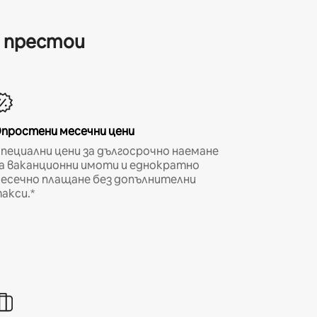
и престои
простени месечни цени
пециални цени за дългосрочно наемане
а ваканционни имоти и еднократно
есечно плащане без допълнителни
акси.*