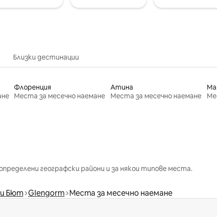
Близки дестинации
Флоренция
Атина
Ма
ане
Места за месечно наемане
Места за месечно наемане
Ме
определени географски райони и за някои типове места.
 и Бют
Glengorm
Места за месечно наемане