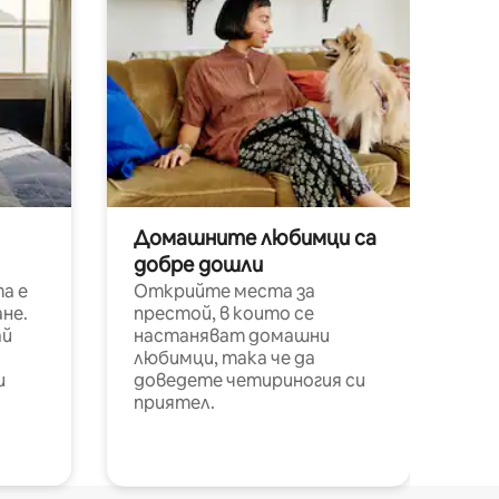
Домашните любимци са
добре дошли
а е
Открийте места за
не.
престой, в които се
ай
настаняват домашни
любимци, така че да
и
доведете четириногия си
приятел.