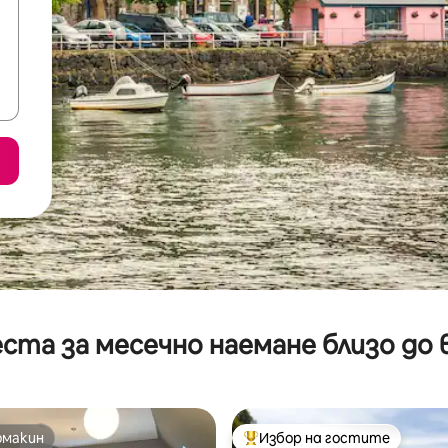
ста за месечно наемане близо до 
омакин
Избор на гостите
омакин
Най-популярен избор на гос