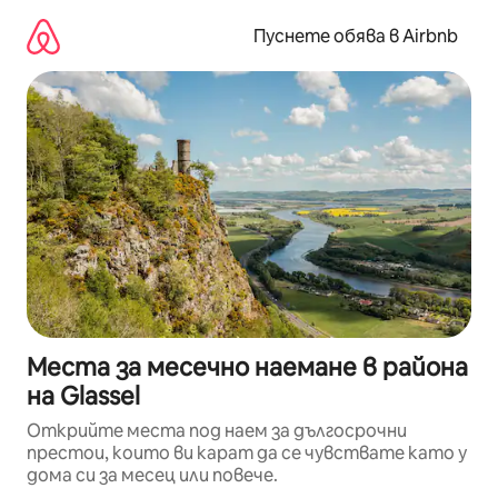
Пропускане
към
Пуснете обява в Airbnb
съдържанието
Места за месечно наемане в района
на Glassel
Открийте места под наем за дългосрочни
престои, които ви карат да се чувствате като у
дома си за месец или повече.