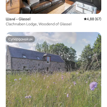
Шале́ – Glassel
Средна оценк
4,88 (67)
Clachnaben Lodge, Woodend of Glassel
Супердомакин
Супердомакин