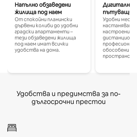
Напълно обзаведени
Дигитални н
жилища под наем
пътуващи п
От спокойни планински
Удобни места
дървени колиби до удобни
настаняване 
градски апартаменти –
настроени и
тези обзаведени жилища
дистанционн
под наем имат всички
професионалис
удобства на дома.
обособени р
пространств
Удобства и предимства за по-
дългосрочни престои