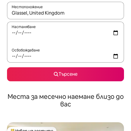
Местоположение
Когато резултатите се покажат, използвайте клавишите 
Настаняване
Освобождаване
Търсене
Места за месечно наемане близо до
вас