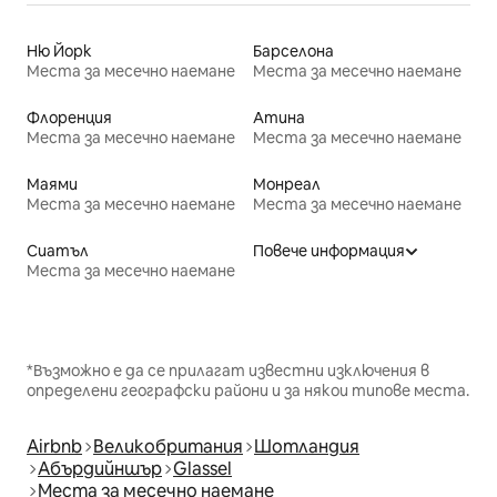
Ню Йорк
Барселона
Места за месечно наемане
Места за месечно наемане
Флоренция
Атина
Места за месечно наемане
Места за месечно наемане
Маями
Монреал
Места за месечно наемане
Места за месечно наемане
Сиатъл
Повече информация
Места за месечно наемане
*Възможно е да се прилагат известни изключения в
определени географски райони и за някои типове места.
Airbnb
Великобритания
Шотландия
Абърдийншър
Glassel
Места за месечно наемане