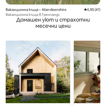
Ваканционна къща – Aberdeenshire
Средна оценк
4,95 (41)
Ваканционна къща в Гренландс
Домашен уют и страхотни
месечни цени