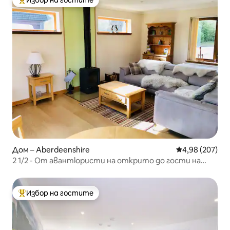
Избор на гостите
Най-популярен избор на гостите
Дом – Aberdeenshire
Средна оценка
4,98 (207)
2 1/2 - От авантюристи на открито до гости на
сватба
Избор на гостите
Най-популярен избор на гостите