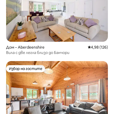
Дом – Aberdeenshire
Средна оценка
4,98 (126)
Вила с две легла близо до Банчори
Избор на гостите
Избор на гостите