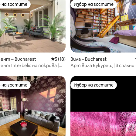
 на гостите
Избор на гостите
улярен избор на гостите
Избор на гостите
нт – Bucharest
Средна оценка: 5 от 5, 18 отзива
5 (18)
Вила – Bucharest
от 5, 53 отзива
нт Interbelic на покрива |
Арт вила Букурещ | 3 спални ·
Тераса
 на гостите
Избор на гостите
улярен избор на гостите
Избор на гостите