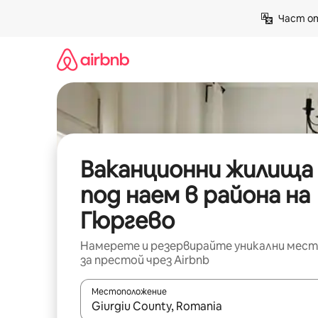
Пропускане
Част от
към
съдържанието
Ваканционни жилища
под наем в района на
Гюргево
Намерете и резервирайте уникални мест
за престой чрез Airbnb
Местоположение
Когато резултатите се покажат, използвайт