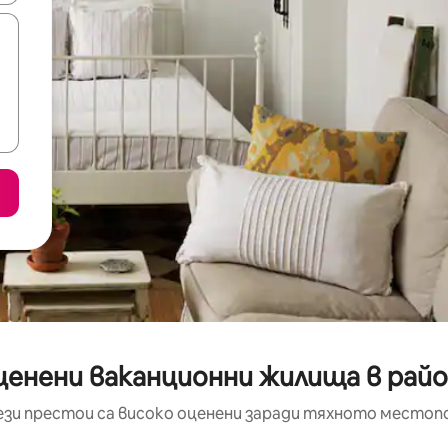
ценени ваканционни жилища в райо
ези престои са високо оценени заради тяхното местоп