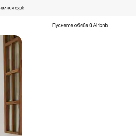
налния език
Пуснете обява в Airbnb
окосване или плъзгане.