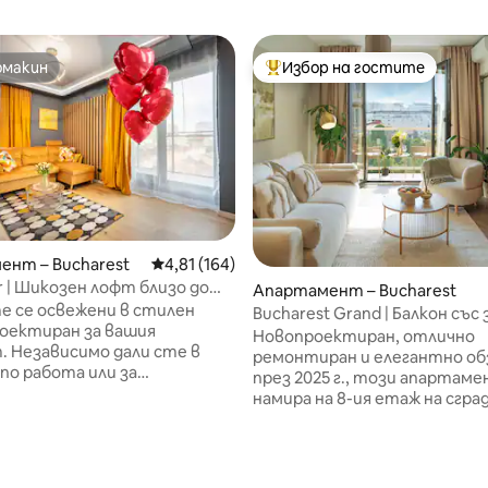
омакин
Избор на гостите
омакин
Най-популярен избор на гос
нт – Bucharest
Средна оценка: 4,81 от 5, 164 отзива
4,81 (164)
r | Шикозен лофт близо до
Апартамент – Bucharest
Уния“
е се освежени в стилен
Bucharest Grand | Балкон със з
оектиран за вашия
Епичен изглед | AAA
Новопроектиран, отлично
 Независимо дали сте в
ремонтиран и елегантно об
по работа или за
през 2025 г., този апартаме
вие, Sunflower Loft предлага
намира на 8-ия етаж на сгра
ния баланс между
протежение на главния буле
ост и релаксация.
центъра на града. Отлично
е се в плюшено двойно
местоположение предлага л
асладете се на филмова
достъп до ресторанти, ка