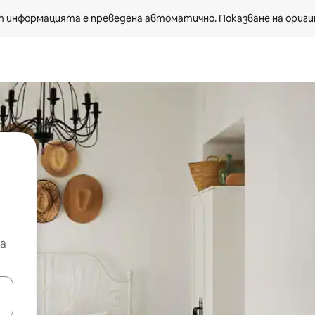
 информацията е преведена автоматично. 
Показване на ориги
а
е клавишите със стрелки нагоре и надолу или навигирайте с д