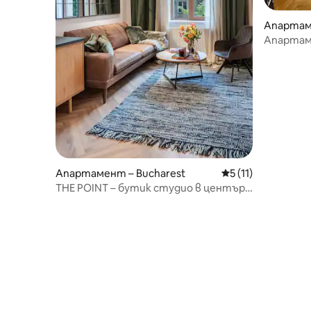
Апартаме
Апартаме
спални/2
Апартамент – Bucharest
Средна оценка: 5 
5 (11)
THE POINT – бутик студио в центъра
на града