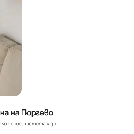
на на Гюргево
оложение, чистота и др.