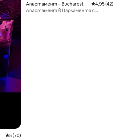
Апартамент – Bucharest
Средна оценка: 4,95
4,95 (42)
Апартамент в Парламента с
уникален изглед
Средна оценка: 5 от 5, 70 отзива
5 (70)