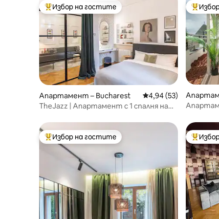
Избор на гостите
Избор
Най-популярен избор на гостите
Най-поп
Апартаме
Апартамент – Bucharest
Средна оценка: 4,94 
4,94 (53)
Апартаме
TheJazz | Апартамент с 1 спалня на
3 спални
Calea Victoriei с паркинг
Избор на гостите
Избор
Най-популярен избор на гостите
Най-поп