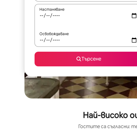
Настаняване
Освобождаване
Търсене
Най-високо о
Гостите са съгласни: т