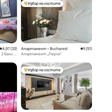
Избор на гостите
Най-популярен избор на гостите
Средна оценка: 4,97 от 5, 33 отзива
4,97 (33)
Апартамент – Bucharest
Средна оценка: 5
5 (51)
 2 бани ·
Апартамент „Перла“
Избор на гостите
Най-популярен избор на гостите