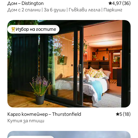
Дом – Distington
Средна оценк
4,97 (36)
Дом с 2 спални | За 6 души | Гъвкави легла | Паркинг
Избор на гостите
Най-популярен избор на гостите
Карго контейнер – Thurstonfield
Средна оц
5 (18)
Кутия за птици