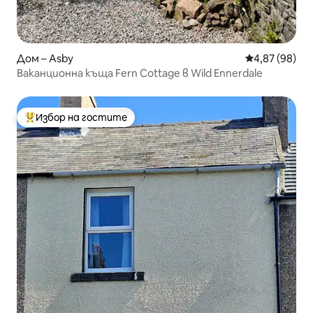
Дом – Asby
Средна оценк
4,87 (98)
Ваканционна къща Fern Cottage в Wild Ennerdale
Избор на гостите
Най-популярен избор на гостите