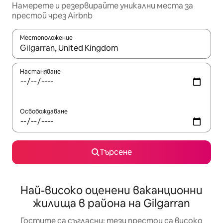
Намерете и резервирайте уникални места за
престой чрез Airbnb
Местоположение
Когато резултатите се покажат, използвайте клавишите 
Настаняване
Освобождаване
Търсене
Най-високо оценени ваканционни
жилища в района на Gilgarran
Гостите са съгласни: тези престои са високо