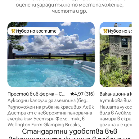
оценени заради тяхното местоположение,
чистота и др.
Избор на гостите
Избор на гос
Най-популярен избор на гостите
Най-популярен 
Престой във ферма – Cu
Средна оценка: 4,97 от 5, 316
4,97 (316)
Ваканционна къща
mbria
on
Луксозни капсули за глемпинг (без
Бутикова вила в
домашни любимци)
Лортън.
Разположен на ръба на красивия Лейк
Нашата луксозн
Дистрикт с невероятна панорамна
вила в Лейкленд
гледка към Уестърн Фелс , тук, в
намира в скрито
Wellington Farm Glamping Breaks,
долина и е цело
Стандартни удобства във
нашите 6 капсули са напълно
Две красиви спа
оборудвани с електричество,
които може да с