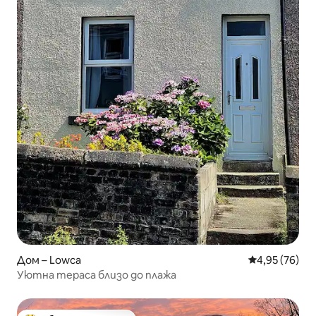
Дом – Lowca
Средна оценк
4,95 (76)
Уютна тераса близо до плажа