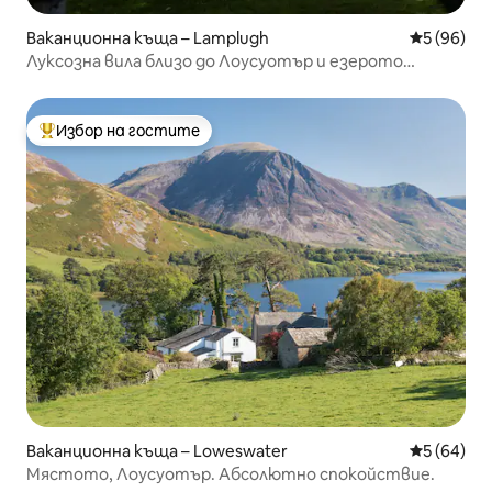
Ваканционна къща – Lamplugh
Средна оц
5 (96)
Луксозна вила близо до Лоусуотър и езерото
Енърдейл
Избор на гостите
Най-популярен избор на гостите
Ваканционна къща – Loweswater
Средна оц
5 (64)
Мястото, Лоусуотър. Абсолютно спокойствие.