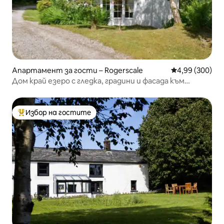
Апартамент за гости – Rogerscale
Средна оценка
4,99 (300)
Дом край езеро с гледка, градини и фасада към
реката
Избор на гостите
Най-популярен избор на гостите