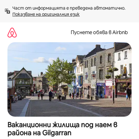
Пропускане
Част от информацията е преведена автоматично. 
към
Показване на оригиналния език
съдържанието
Пуснете обява в Airbnb
Ваканционни жилища под наем в
района на Gilgarran