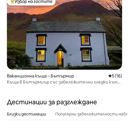
Избор на гостите
Най-популярен избор на гостите
Ваканционна къща – Бътърмир
Средна оц
5 (16)
Къща в Бътърмиър със забележителни гледки към
хълмовете
Дестинации за разглеждане
Близки дестинации
Популярни забележителности набл