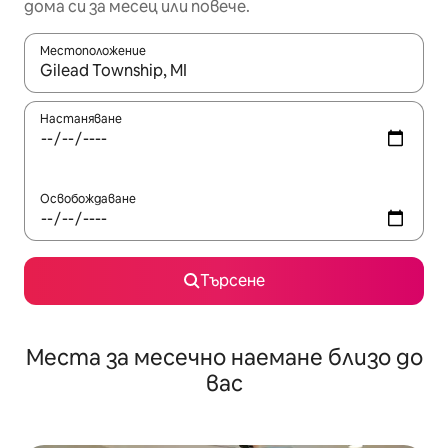
дома си за месец или повече.
Местоположение
Когато резултатите се покажат, използвайте клавишите 
Настаняване
Освобождаване
Търсене
Места за месечно наемане близо до
вас