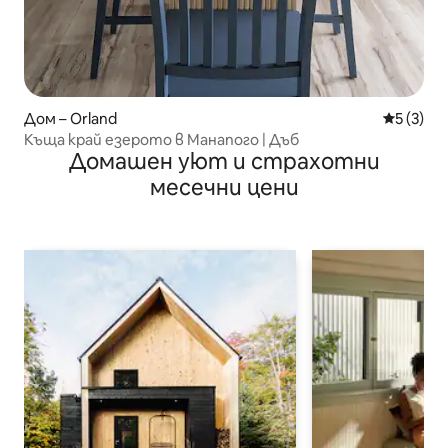
Дом – Orland
Средна о
5 (3)
Къща край езерото в Манапого | Дъб
Домашен уют и страхотни
месечни цени