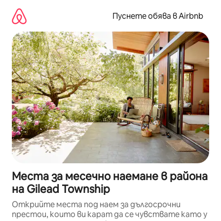
Пропускане
към
Пуснете обява в Airbnb
съдържанието
Места за месечно наемане в района
на Gilead Township
Открийте места под наем за дългосрочни
престои, които ви карат да се чувствате като у