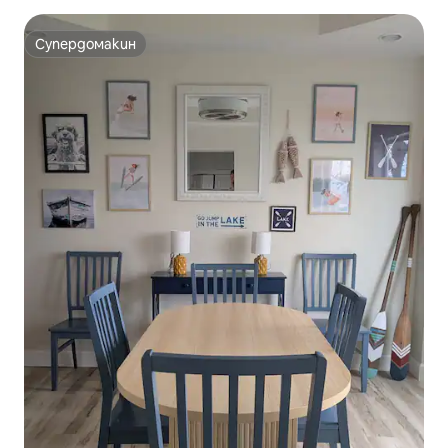
Супердомакин
Супердомакин