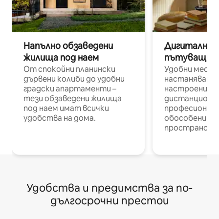
Напълно обзаведени
Дигитални н
жилища под наем
пътуващи п
От спокойни планински
Удобни места
дървени колиби до удобни
настаняване 
градски апартаменти –
настроени и
тези обзаведени жилища
дистанционн
под наем имат всички
професионалис
удобства на дома.
обособени р
пространств
Удобства и предимства за по-
дългосрочни престои