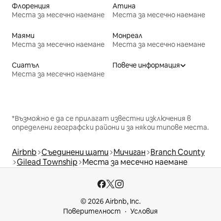
Флоренция
Атина
Места за месечно наемане
Места за месечно наемане
Маями
Монреал
Места за месечно наемане
Места за месечно наемане
Сиатъл
Повече информация
Места за месечно наемане
*Възможно е да се прилагат известни изключения в
определени географски райони и за някои типове места.
Airbnb
Съединени щати
Мичиган
Branch County
Gilead Township
Места за месечно наемане
© 2026 Airbnb, Inc.
Поверителност
Условия