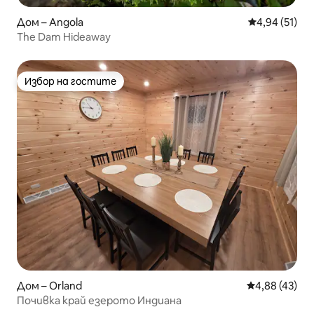
Дом – Angola
Средна оценк
4,94 (51)
The Dam Hideaway
Избор на гостите
Избор на гостите
Дом – Orland
Средна оценк
4,88 (43)
Почивка край езерото Индиана