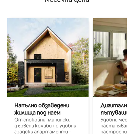
Напълно обзаведени
Дигитални н
жилища под наем
пътуващи п
От спокойни планински
Удобни места
дървени колиби до удобни
настаняване 
градски апартаменти –
настроени и