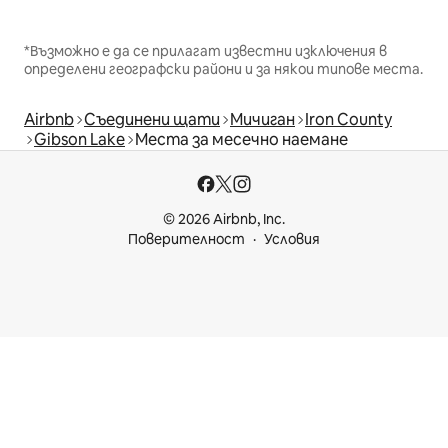
*Възможно е да се прилагат известни изключения в
определени географски райони и за някои типове места.
Airbnb
Съединени щати
Мичиган
Iron County
Gibson Lake
Места за месечно наемане
© 2026 Airbnb, Inc.
Поверителност
Условия