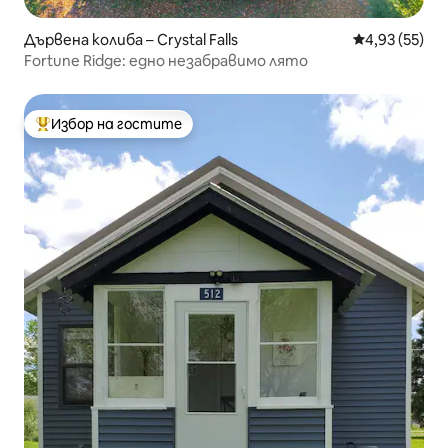
Дървена колиба – Crystal Falls
Средна оценк
4,93 (55)
Fortune Ridge: едно незабравимо лято
Избор на гостите
Най-популярен избор на гостите