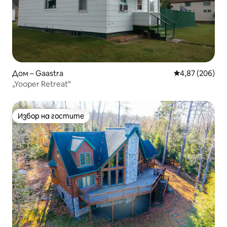
Дом – Gaastra
Средна оценка
4,87 (206)
„Yooper Retreat“
Избор на гостите
Избор на гостите