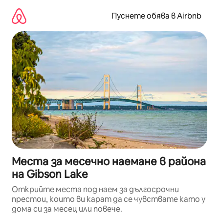
Пропускане
към
Пуснете обява в Airbnb
съдържанието
Места за месечно наемане в района
на Gibson Lake
Открийте места под наем за дългосрочни
престои, които ви карат да се чувствате като у
дома си за месец или повече.