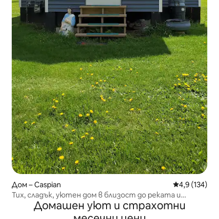
Дом – Caspian
Средна оценк
4,9 (134)
Тих, сладък, уютен дом в близост до реката и
Домашен уют и страхотни
пътечките за АТВ
месечни цени