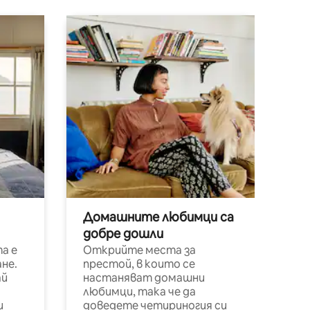
Домашните любимци са
добре дошли
а е
Открийте места за
не.
престой, в които се
ай
настаняват домашни
любимци, така че да
и
доведете четириногия си