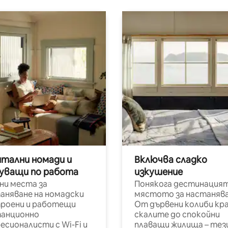
итални номади и
Включва сладко
уващи по работа
изкушение
ни места за
Понякога дестинацият
аняване на номадски
мястото за настанява
роени и работещи
От дървени колиби кр
анционно
скалите до спокойни
есионалисти с Wi-Fi и
плаващи жилища – тез