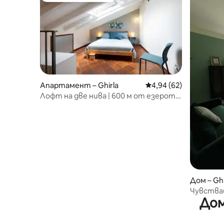
Апартамент – Ghirla
Средна оценка: 4,94 
4,94 (62)
Лофт на две нива | 600 м от езерото
| Климатик и Wi-Fi
Дом – Ghi
Чувствай
Дом
Anima Ghi