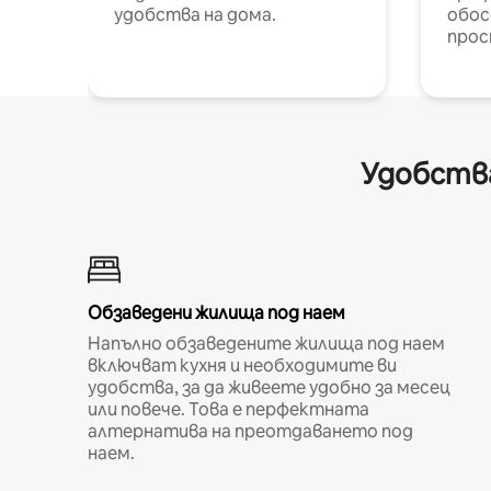
удобства на дома.
обос
прос
Удобства
Обзаведени жилища под наем
Напълно обзаведените жилища под наем
включват кухня и необходимите ви
удобства, за да живеете удобно за месец
или повече. Това е перфектната
алтернатива на преотдаването под
наем.