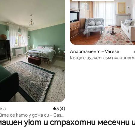
от 5, 62 отзива
Апартамент – Varese
Къща с изглед към планинат
rla
Средна оценка: 5 от 5, 4 отзива
5 (4)
те се като у дома си – Casa
ашен уют и страхотни месечни 
rla