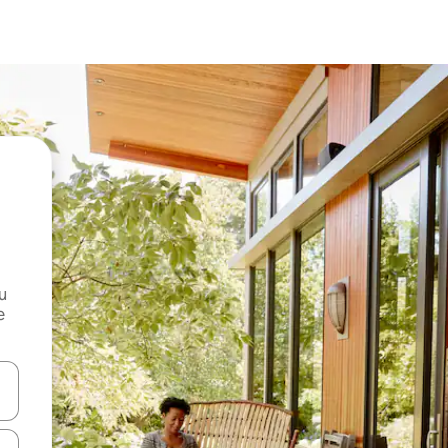
и
е
е клавишите със стрелки нагоре и надолу или навигирайте с д