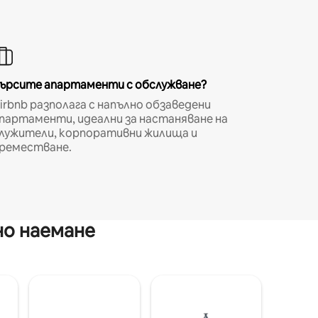
ърсите апартаменти с обслужване?
irbnb разполага с напълно обзаведени
партаменти, идеални за настаняване на
лужители, корпоративни жилища и
реместване.
но наемане