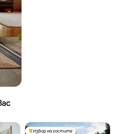
вас
Избор на гостите
Най-популярен избор на гостите