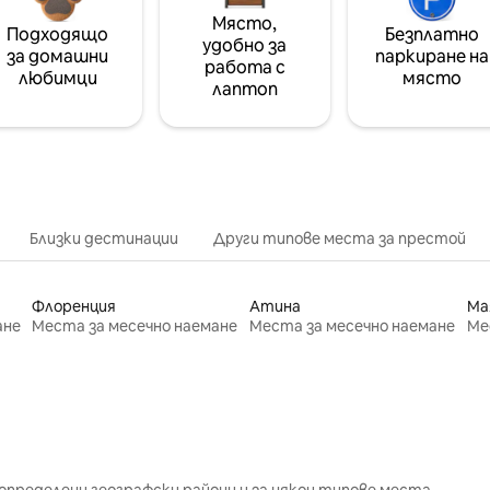
Място,
Подходящо
Безплатно
удобно за
за домашни
паркиране на
работа с
любимци
място
лаптоп
Близки дестинации
Други типове места за престой
Флоренция
Атина
Ма
ане
Места за месечно наемане
Места за месечно наемане
Ме
определени географски райони и за някои типове места.