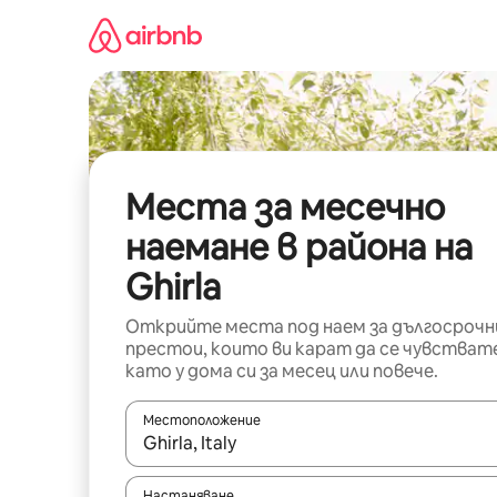
Пропускане
към
съдържанието
Места за месечно
наемане в района на
Ghirla
Открийте места под наем за дългосрочн
престои, които ви карат да се чувстват
като у дома си за месец или повече.
Местоположение
Когато резултатите се покажат, използвайт
Настаняване