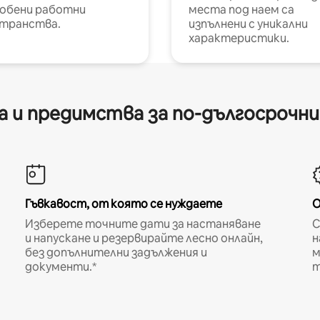
обени работни
места под наем са
транства.
изпълнени с уникални
характеристики.
 и предимства за по-дългосрочн
Гъвкавост, от която се нуждаете
О
Изберете точните дати за настаняване
С
и напускане и резервирайте лесно онлайн,
н
без допълнителни задължения и
м
документи.*
т