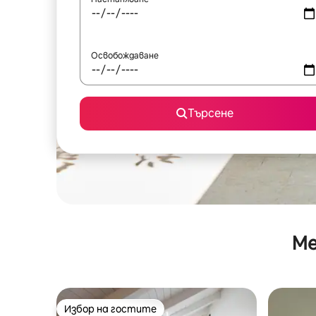
Освобождаване
Търсене
Ме
Избор на гостите
Избор на гостите