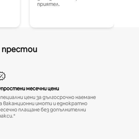
приятел.
и престои
простени месечни цени
пециални цени за дългосрочно наемане
а ваканционни имоти и еднократно
есечно плащане без допълнителни
акси.*