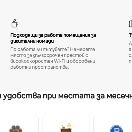
Подходящи за работа помещения за
Т
дигитални номади
A
По работа ли пътувате? Намерете
а
място за дългосрочен престой с
с
високоскоростен Wi-Fi и обособени
п
работни пространства.
 удобства при местата за месеч