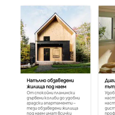
Напълно обзаведени
Диг
жилища под наем
път
От спокойни планински
Удоб
дървени колиби до удобни
наст
градски апартаменти –
наст
тези обзаведени жилища
дист
под наем имат всички
проф