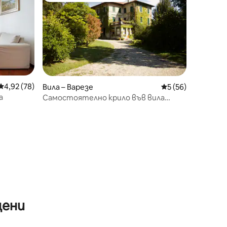
Средна оценка: 4,92 от 5, 78 отзива
4,92 (78)
Вила – Варезе
Средна оценка: 5
5 (56)
а
Самостоятелно крило във вила
Liberty с парк
цени