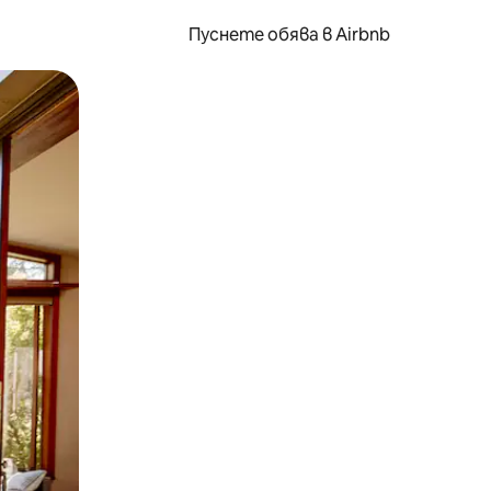
Пуснете обява в Airbnb
окосване или плъзгане.