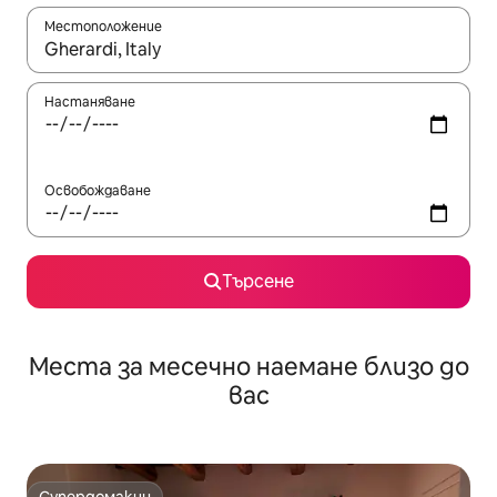
Местоположение
Когато резултатите се покажат, използвайте клавишите 
Настаняване
Освобождаване
Търсене
Места за месечно наемане близо до
вас