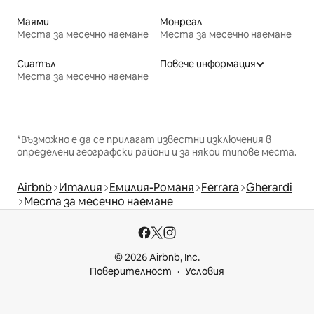
Маями
Монреал
Места за месечно наемане
Места за месечно наемане
Сиатъл
Повече информация
Места за месечно наемане
*Възможно е да се прилагат известни изключения в
определени географски райони и за някои типове места.
Airbnb
Италия
Емилия-Романя
Ferrara
Gherardi
Места за месечно наемане
© 2026 Airbnb, Inc.
Поверителност
Условия