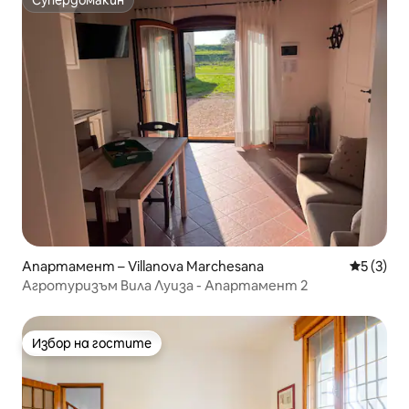
Супердомакин
Супердомакин
Апартамент – Villanova Marchesana
Средна о
5 (3)
Агротуризъм Вила Луиза - Апартамент 2
Избор на гостите
Избор на гостите