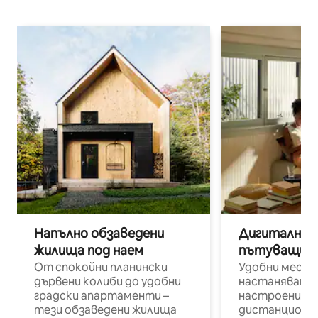
Напълно обзаведени
Дигитални н
жилища под наем
пътуващи п
От спокойни планински
Удобни места
дървени колиби до удобни
настаняване 
градски апартаменти –
настроени и
тези обзаведени жилища
дистанционн