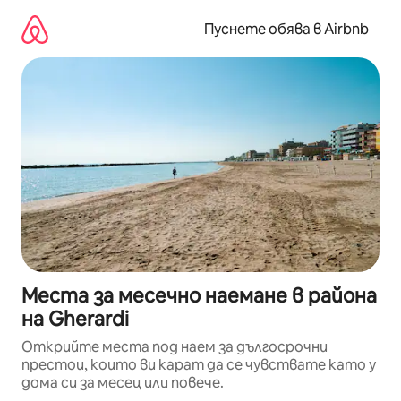
Пропускане
към
Пуснете обява в Airbnb
съдържанието
Места за месечно наемане в района
на Gherardi
Открийте места под наем за дългосрочни
престои, които ви карат да се чувствате като у
дома си за месец или повече.