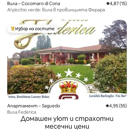
Вила – Cocomaro di Cona
Средна оценк
4,87 (15)
Al picchio verde: вила в провинцията Ферара
Избор на гостите
Най-популярен избор на гостите
Апартамент – Saguedo
Средна оценк
4,95 (55)
Вила Federica
Домашен уют и страхотни
месечни цени