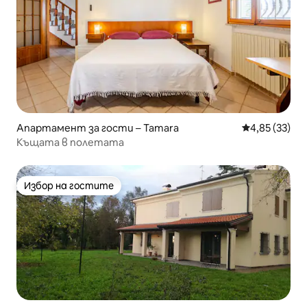
Апартамент за гости – Tamara
Средна оценк
4,85 (33)
Къщата в полетата
Избор на гостите
Избор на гостите