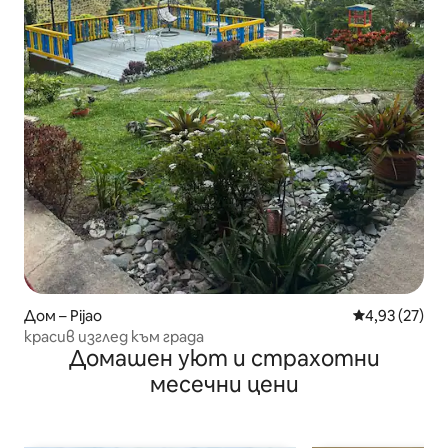
Дом – Pijao
Средна оценк
4,93 (27)
красив изглед към града
Домашен уют и страхотни
месечни цени