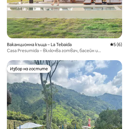
Ваканционна къща – La Tebaida
Средна о
5 (6)
Casa Presumida – включва готвач, басейн и
почистване
Избор на гостите
Избор на гостите