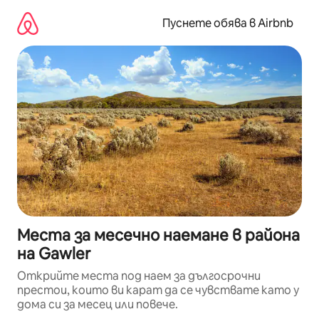
Пропускане
към
Пуснете обява в Airbnb
съдържанието
Места за месечно наемане в района
на Gawler
Открийте места под наем за дългосрочни
престои, които ви карат да се чувствате като у
дома си за месец или повече.