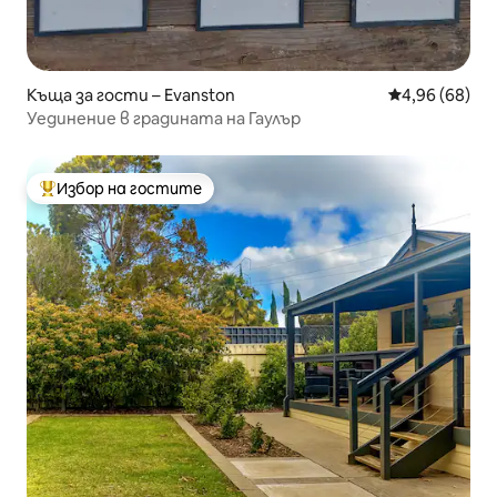
Къща за гости – Evanston
Средна оценк
4,96 (68)
Уединение в градината на Гаулър
Избор на гостите
Най-популярен избор на гостите