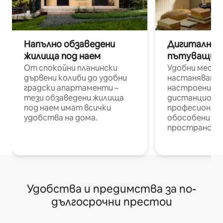
Напълно обзаведени
Дигитални н
жилища под наем
пътуващи п
От спокойни планински
Удобни места
дървени колиби до удобни
настаняване 
градски апартаменти –
настроени и
тези обзаведени жилища
дистанционн
под наем имат всички
професионалис
удобства на дома.
обособени р
пространств
Удобства и предимства за по-
дългосрочни престои