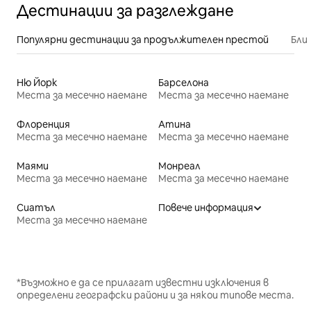
Дестинации за разглеждане
Популярни дестинации за продължителен престой
Бли
Ню Йорк
Барселона
Места за месечно наемане
Места за месечно наемане
Флоренция
Атина
Места за месечно наемане
Места за месечно наемане
Маями
Монреал
Места за месечно наемане
Места за месечно наемане
Сиатъл
Повече информация
Места за месечно наемане
*Възможно е да се прилагат известни изключения в
определени географски райони и за някои типове места.