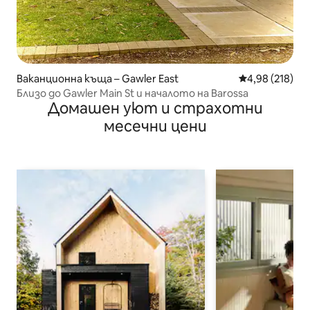
Ваканционна къща – Gawler East
Средна оценка
4,98 (218)
Близо до Gawler Main St и началото на Barossa
Домашен уют и страхотни
месечни цени