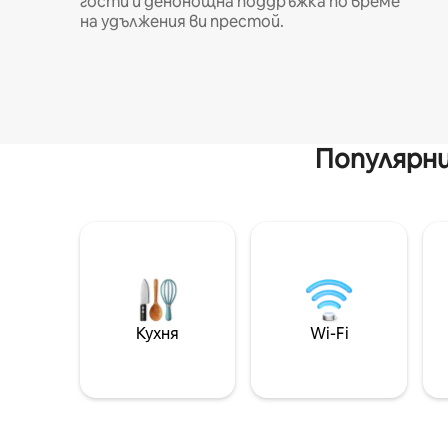
гости и денонощна поддръжка по време
на удължения ви престой.
Популярни
Кухня
Wi-Fi