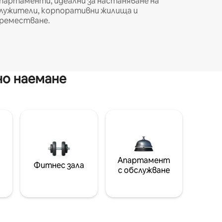
партаменти, идеални за настаняване на
лужители, корпоративни жилища и
реместване.
но наемане
Апартамент
Фитнес зала
с обслужване