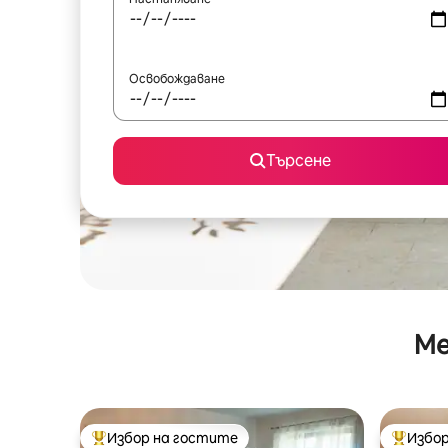
Освобождаване
Търсене
Ме
Избор на гостите
Избор
Най-популярен избор на гостите
Най-поп