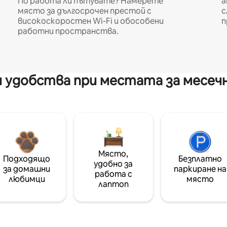
По работа ли пътувате? Намерете
а
място за дългосрочен престой с
с
високоскоростен Wi-Fi и обособени
п
работни пространства.
 удобства при местата за месеч
Място,
Подходящо
Безплатно
удобно за
за домашни
паркиране на
работа с
любимци
място
лаптоп