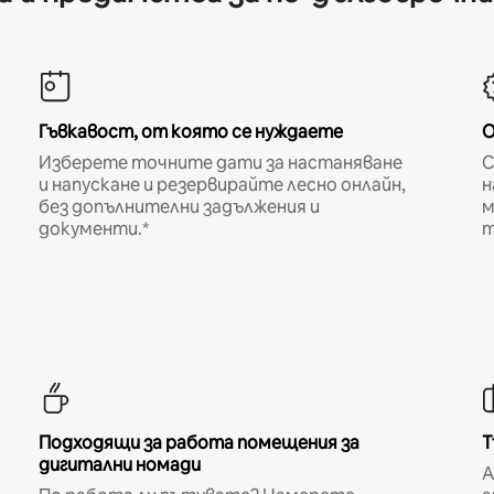
Гъвкавост, от която се нуждаете
О
Изберете точните дати за настаняване
С
и напускане и резервирайте лесно онлайн,
н
без допълнителни задължения и
м
документи.*
т
Подходящи за работа помещения за
Т
дигитални номади
A