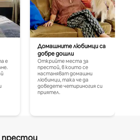
Домашните любимци са
добре дошли
а е
Открийте места за
не.
престой, в които се
ай
настаняват домашни
любимци, така че да
и
доведете четириногия си
приятел.
и престои