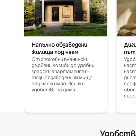
Напълно обзаведени
Диг
жилища под наем
път
От спокойни планински
Удоб
дървени колиби до удобни
наст
градски апартаменти –
наст
тези обзаведени жилища
дист
под наем имат всички
проф
удобства на дома.
обос
прос
Удобства