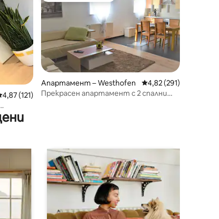
Апартамент – Westhofen
Средна оценка: 4,82 
4,82 (291)
Прекрасен апартамент с 2 спални
Средна оценка: 4,87 от 5, 121 отзива
4,87 (121)
във Вестхофен
цени