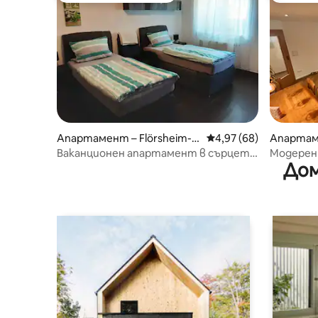
Апартамент – Flörsheim-D
Средна оценка: 4,97 
4,97 (68)
Апартаме
alsheim
Ваканционен апартамент в сърцето
Модерен
Дом
на Рейнхесен