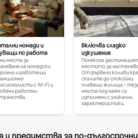
итални номади и
Включва сладко
уващи по работа
изкушение
ни места за
Понякога дестинацият
аняване на номадски
мястото за настанява
роени и работещи
От дървени колиби кр
анционно
скалите до спокойни
есионалисти с Wi-Fi и
плаващи жилища – тез
обени работни
места под наем са
транства.
изпълнени с уникални
характеристики.
 и предимства за по-дългосрочн