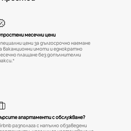
простени месечни цени
пециални цени за дългосрочно наемане
а ваканционни имоти и еднократно
есечно плащане без допълнителни
акси.*
ърсите апартаменти с обслужване?
irbnb разполага с напълно обзаведени