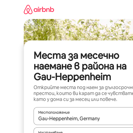
Пропускане
към
съдържанието
Места за месечно
наемане в района на
Gau-Heppenheim
Открийте места под наем за дългосрочн
престои, които ви карат да се чувстват
като у дома си за месец или повече.
Местоположение
Когато резултатите се покажат, използвайт
Настаняване