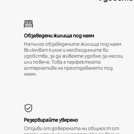
Обзаведени жилища под наем
Напълно обзаведените жилища под наем
включват кухня и необходимите ви
удобства, за да живеете удобно за месец
или повече. Това е перфектната
алтернатива на преотдаването под
наем.
Резервирайте уверено
Отзиви от доверената ни общност от