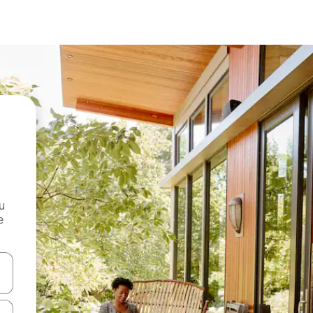
и
е
е клавишите със стрелки нагоре и надолу или навигирайте с д