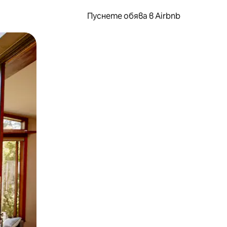
Пуснете обява в Airbnb
окосване или плъзгане.