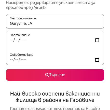
Намерете и резервирайте уникални места за
престой чрез Airbnb
Местоположение
Когато резултатите се покажат, използвайте клавишите 
Настаняване
Освобождаване
Търсене
Най-високо оценени ваканционни
жилища в района на Гарйвиле
Гостите са съгласни: тези престои са високо