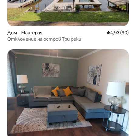
Дом – Maurepas
Средна оценк
4,93 (90)
Отклонение на остров Три реки