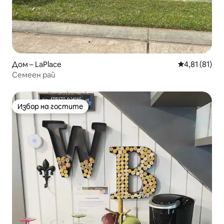
Дом – LaPlace
Средна оценк
4,81 (81)
Семеен рай
Избор на гостите
Избор на гостите