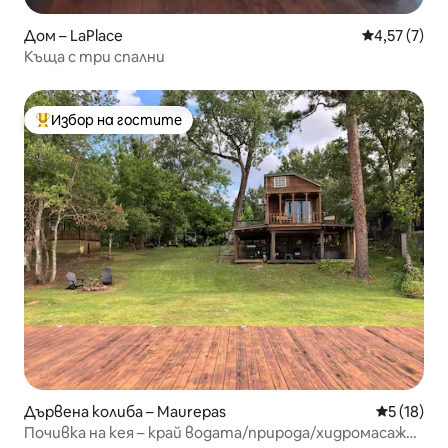
Дом – LaPlace
Средна оцен
4,57 (7)
Къща с три спални
Избор на гостите
Най-популярен избор на гостите
Дървена колиба – Maurepas
Средна оц
5 (18)
Почивка на кея – край водата/природа/хидромасажна