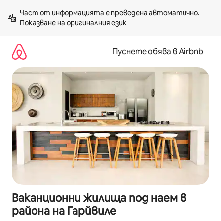
Пропускане
Част от информацията е преведена автоматично. 
към
Показване на оригиналния език
съдържанието
Пуснете обява в Airbnb
Ваканционни жилища под наем в
района на Гарйвиле