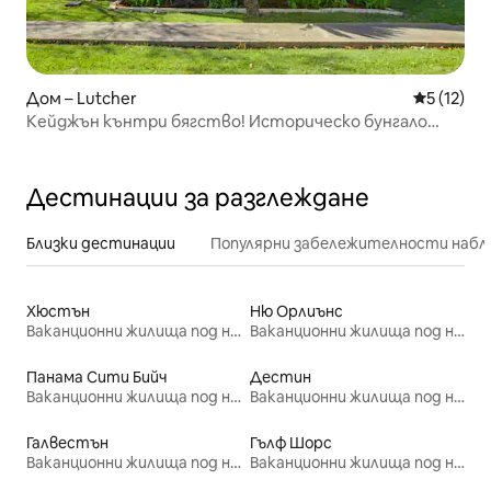
Дом – Lutcher
Средна оц
5 (12)
Кейджън кънтри бягство! Историческо бунгало
Лъчър
Дестинации за разглеждане
Близки дестинации
Популярни забележителности набл
Хюстън
Ню Орлиънс
Ваканционни жилища под наем
Ваканционни жилища под наем
Панама Сити Бийч
Дестин
Ваканционни жилища под наем
Ваканционни жилища под наем
Галвестън
Гълф Шорс
Ваканционни жилища под наем
Ваканционни жилища под наем