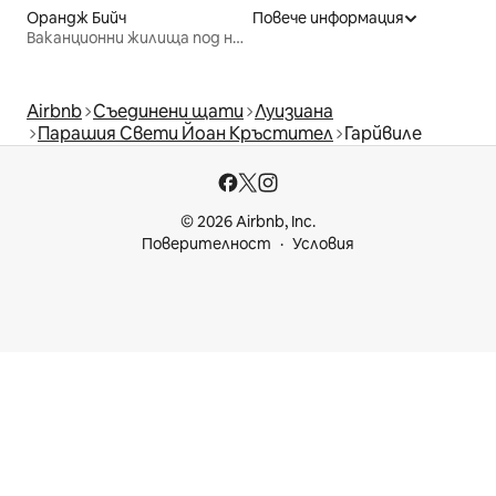
Орандж Бийч
Повече информация
Ваканционни жилища под наем
Airbnb
Съединени щати
Луизиана
Парашия Свети Йоан Кръстител
Гарйвиле
© 2026 Airbnb, Inc.
Поверителност
Условия