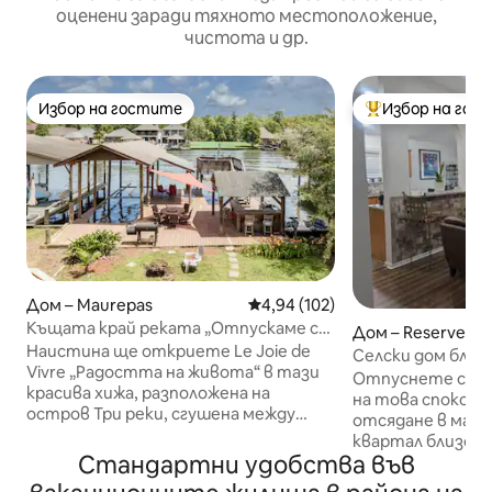
оценени заради тяхното местоположение,
чистота и др.
Избор на гостите
Избор на гос
Избор на гостите
Най-популярен 
Дом – Maurepas
Средна оценка: 4,94 от 5, 102
4,94 (102)
Къщата край реката „Отпускаме се
Дом – Reserve
като каджунци!“
Наистина ще откриете Le Joie de
Селски дом близо
Vivre „Радостта на живота“ в тази
Орлиънс
Отпуснете се с
красива хижа, разположена на
на това спокойн
остров Три реки, сгушена между
отсядане в малък кв
канала Diversion и река Petite Amite. В
квартал близо д
момента, в който стъпите на
Стандартни удобства във
магистрала на о
предоставената количка за голф,
Орлиънс и на 50