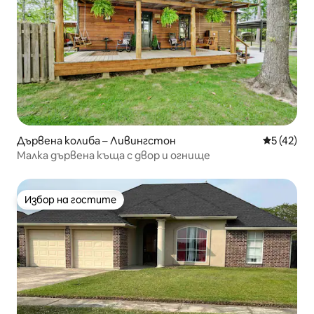
Дървена колиба – Ливингстон
Средна оц
5 (42)
Малка дървена къща с двор и огнище
Избор на гостите
Избор на гостите