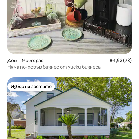
Дом – Maurepas
Средна оценк
4,92 (78)
Няма по-добър бизнес от уиски бизнеса
Избор на гостите
Избор на гостите