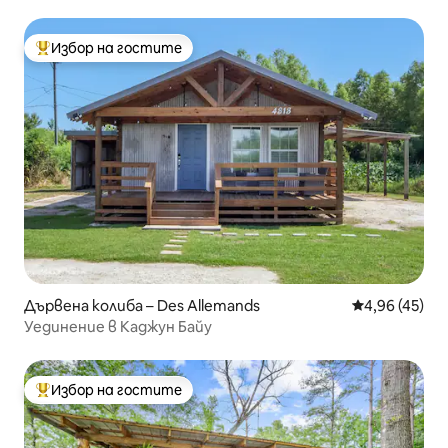
вана
Избор на гостите
Най-популярен избор на гостите
Дървена колиба – Des Allemands
Средна оценк
4,96 (45)
Уединение в Каджун Байу
Избор на гостите
Най-популярен избор на гостите