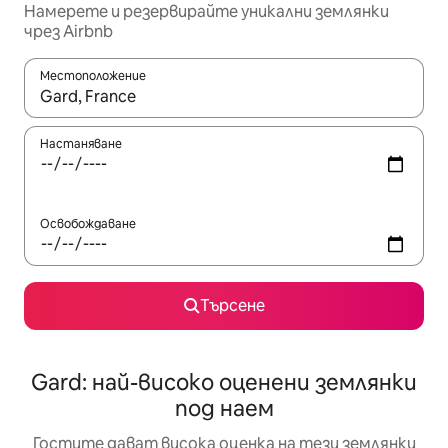
Намерете и резервирайте уникални землянки
чрез Airbnb
Местоположение
Когато резултатите се покажат, използвайте клавишите 
Настаняване
Освобождаване
Търсене
Gard: най-високо оценени землянки
под наем
Гостите дават висока оценка на тези землянки