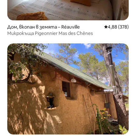
Дом, вкопан в земята – Réauville
Средна оценка
4,88 (378)
Микрокъща Pigeonnier Mas des Chênes