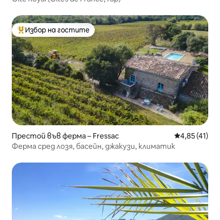
Избор на гостите
Най-популярен избор на гостите
Престой във ферма – Fressac
Средна оценк
4,85 (41)
Ферма сред лозя, басейн, джакузи, климатик