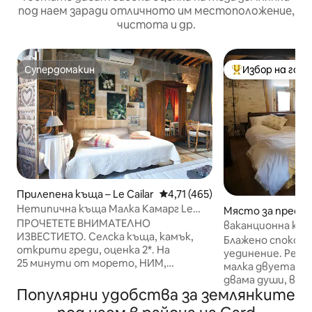
под наем заради отличното им местоположение,
чистота и др.
Супердомакин
Избор на гос
Супердомакин
Най-популярен 
Прилепена къща – Le Cailar
Средна оценка: 4,71 от 5, 46
4,71 (465)
Нетипична къща Малка Камарг Le
Място за престой
Cailar 1 до 6Pe
ПРОЧЕТЕТЕ ВНИМАТЕЛНО
-Étienne-Vallée-F
ваканционна къщ
ИЗВЕСТИЕТО. Селска къща, камък,
Севен
Блажено спокойн
открити греди, оценка 2*. На
уединение. Рено
25 минути от морето, НИМ,
малка двуетажна
МОНПЕЛИЕ. Персонализиран декор.
двама души, във
3 легла 140 см в 3 различни стаи.
Популярни удобства за землянките
от 94 акра кесте
Бебешко оборудване (креватче,
възвишено изжи