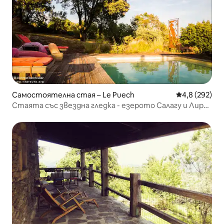
Самостоятелна стая – Le Puech
Средна оценк
4,8 (292)
Стаята със звездна гледка - езерото Салагу и Лираб
Линг