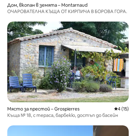
Дом, вкопан в земята – Montarnaud
ОЧАРОВАТЕЛНА КЪЩА ОТ КИРПИЧА В БОРОВА ГОРА.
Място за престой – Grospierres
Средна оц
4 (15)
Къща № 18, с тераса, барбекю, достъп до басейн