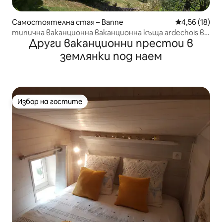
Самостоятелна стая – Banne
Средна оценк
4,56 (18)
типична ваканционна ваканционна къща ardechois в
Други ваканционни престои в
класифицирано село
землянки под наем
Избор на гостите
Избор на гостите