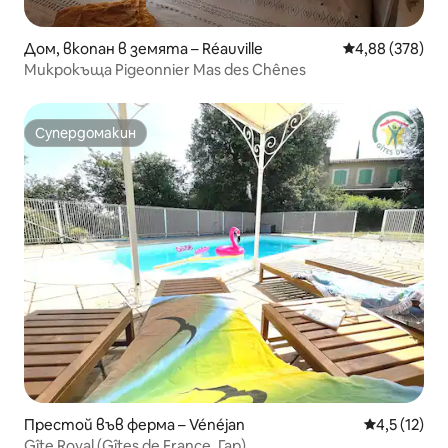
Дом, вкопан в земята – Réauville
Средна оценка
4,88 (378)
Микрокъща Pigeonnier Mas des Chênes
Супердомакин
Супердомакин
Престой във ферма – Vénéjan
Средна оцен
4,5 (12)
Gîte Royal (Gîtes de France, Гар)