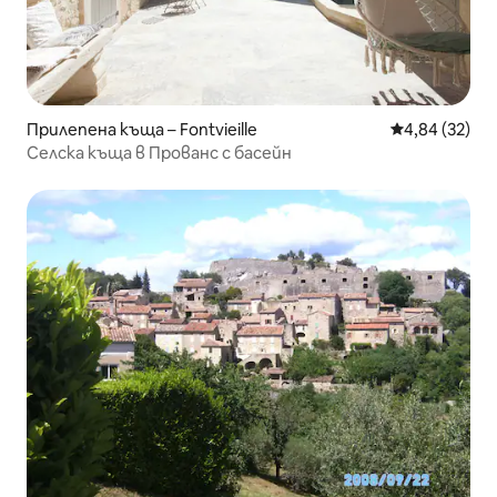
Прилепена къща – Fontvieille
Средна оценк
4,84 (32)
Селска къща в Прованс с басейн