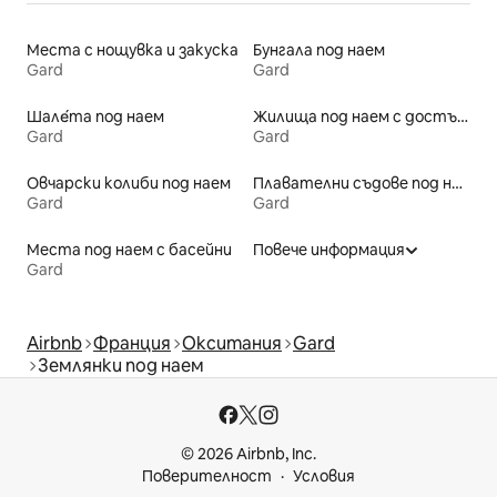
Места с нощувка и закуска
Бунгала под наем
Gard
Gard
Шале́та под наем
Жилища под наем с достъп до плажа
Gard
Gard
Овчарски колиби под наем
Плавателни съдове под наем
Gard
Gard
Места под наем с басейни
Повече информация
Gard
Airbnb
Франция
Окситания
Gard
Землянки под наем
© 2026 Airbnb, Inc.
Поверителност
Условия