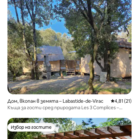
Дом, вкопан в земята – Labastide-de-Virac
Средна оценк
4,81 (21)
Къща за гости сред природата Les 3 Complices –
спокойствие и откъсване от ежедневието
Избор на гостите
Избор на гостите