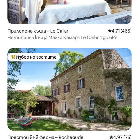
Прилепена къща – Le Cailar
Средна оценка
4,71 (465)
Нетипична къща Малка Камарг Le Cailar 1 до 6Pe
Избор на гостите
Най-популярен избор на гостите
Престой във ферма – Rochegude
Средна оценк
4,97 (75)