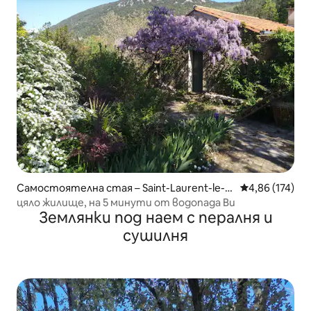
Самостоятелна стая – Saint-Laurent-le-M
Средна оценка
4,86 (174)
inier
цяло жилище, на 5 минути от водопада Ви
Землянки под наем с пералня и
сушилня