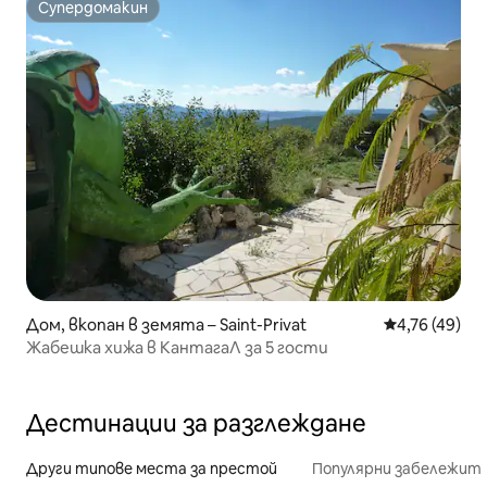
Супердомакин
Супердомакин
Дом, вкопан в земята – Saint-Privat
Средна оценк
4,76 (49)
Жабешка хижа в КантагаЛ за 5 гости
Дестинации за разглеждане
Други типове места за престой
Популярни забележит