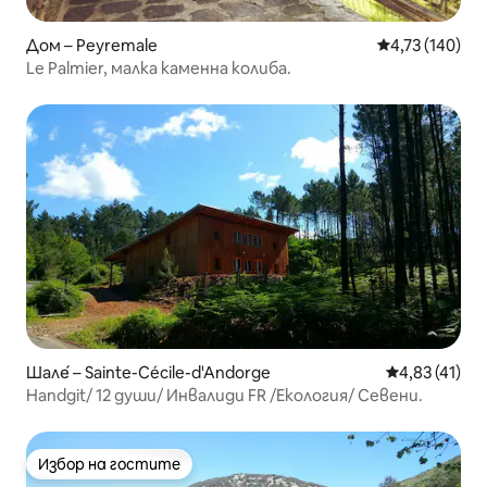
Дом – Peyremale
Средна оценка
4,73 (140)
Le Palmier, малка каменна колиба.
Шале́ – Sainte-Cécile-d'Andorge
Средна оценк
4,83 (41)
Handgit/ 12 души/ Инвалиди FR /Екология/ Севени.
Избор на гостите
Избор на гостите