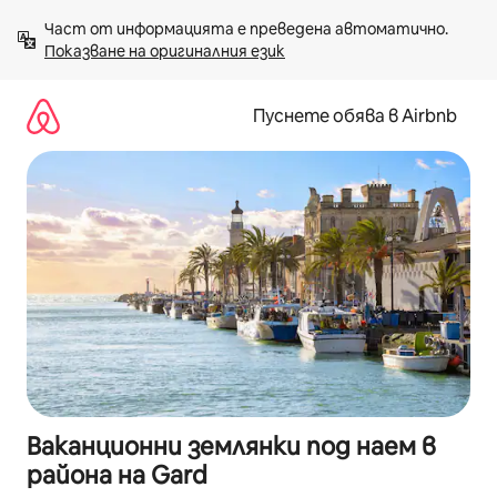
Пропускане
Част от информацията е преведена автоматично. 
към
Показване на оригиналния език
съдържанието
Пуснете обява в Airbnb
Ваканционни землянки под наем в
района на Gard