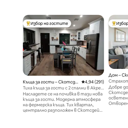
Избор на гостите
Избор
Най-популярен избор на гостите
Най-поп
Дом – С
Страхот
Къща за гости – Скотсде
Средна оценка: 4,94 о
4,94 (291)
Добре до
йл
Тиха къща за гости с 2 спални в Акре -
Скотсде
Фитнес зала/Новоизградена
Насладете се на почивка в тази нова
осветен
къща за гости. Модерна атмосфера
Отворен
на фермерска къща. Тих квартал,
изобили
централно разположен в Скотсдейл.
създавай
Голф игрище Starfire -0.5mi Басейн
атмосфе
„Кактус“ - 1 мили Квартал
тук, за 
Kierland/Sctsdle -4.0mi Старият град