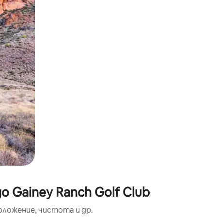
окосване или плъзгане.
 Gainey Ranch Golf Club
оложение, чистота и др.