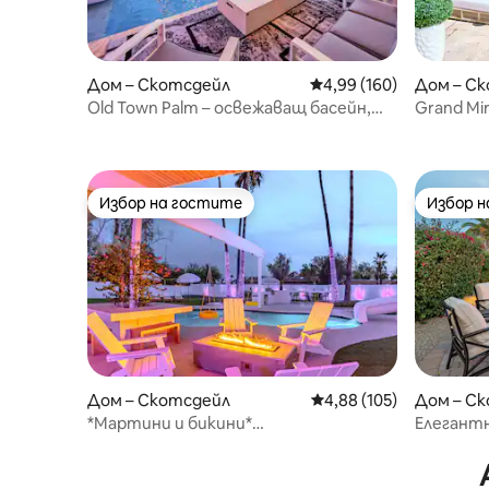
Дом – Скотсдейл
Средна оценка: 4,99 о
4,99 (160)
Дом – С
Old Town Palm – освежаващ басейн,
Grand Mi
джакузи, огнище
курорте
Избор на гостите
Избор 
Избор на гостите
Избор 
Дом – Скотсдейл
Средна оценка: 4,88 о
4,88 (105)
Дом – С
*Мартини и бикини*
Елегантн
Местоположение/Басейн с
разполож
подгряване/Джакузи!