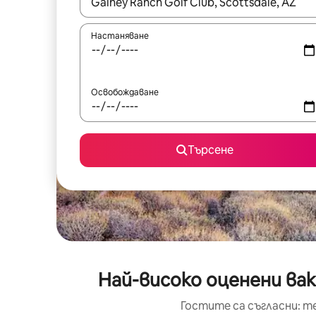
Когато резултатите се покажат, използвайт
Настаняване
Освобождаване
Търсене
Най-високо оценени вак
Гостите са съгласни: т