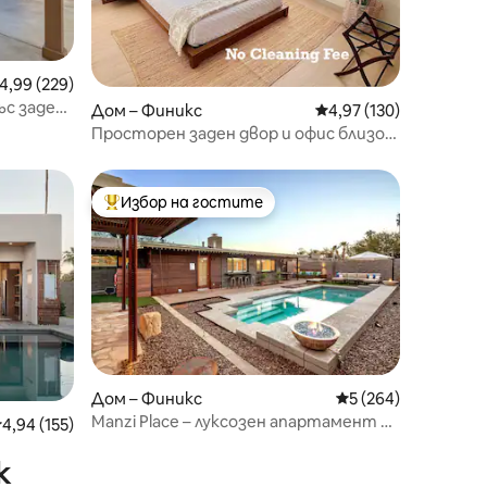
редна оценка: 4,99 от 5, 229 отзива
4,99 (229)
ъс заден
Дом – Финикс
Средна оценка: 4,97 
4,97 (130)
Просторен заден двор и офис близо
до клиника „Мейо“
Избор на гостите
Най-популярен избор на гостите
Дом – Финикс
Средна оценка: 5 
5 (264)
Manzi Place – луксозен апартамент с
редна оценка: 4,94 от 5, 155 отзива
4,94 (155)
отопляем басейн и уютен огън
к