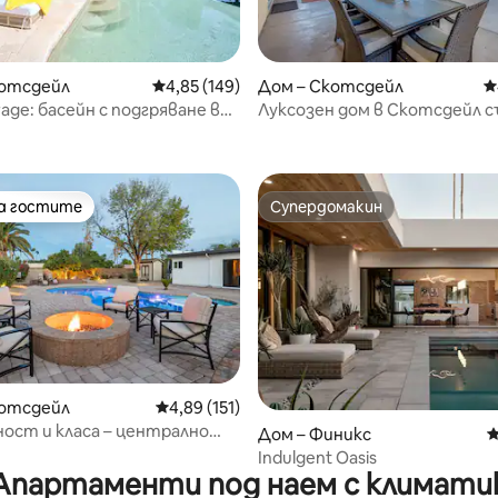
т 5, 160 отзива
котсдейл
Средна оценка: 4,85 от 5, 149 отзива
4,85 (149)
Дом – Скотсдейл
С
rage: басейн с подгряване в
Луксозен дом в Скотсдейл с
н стил + баскетбол
двор в курортен стил
на гостите
Супердомакин
на гостите
Супердомакин
т 5, 105 отзива
котсдейл
Средна оценка: 4,89 от 5, 151 отзива
4,89 (151)
ост и класа – централно
Дом – Финикс
С
ен дом в Скотсдейл
Indulgent Oasis
Апартаменти под наем с климати