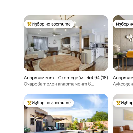
Избор на гостите
Избор 
Най-популярен избор на гостите
Избор 
Апартамент – Скотсдейл
Средна оценка: 4,94 
4,94 (18)
Апартам
Очарователен апартамент в
Луксозе
Скотсдейл!
художест
басейн
Избор на гостите
Избор
Най-популярен избор на гостите
Най-поп