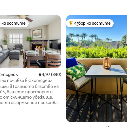
 на гостите
Избор на гостите
улярен избор на гостите
Най-популярен избор на гос
котсдейл
Средна оценка: 4,97 от 5, 390 отзива
4,97 (390)
на почивка в Скотсдейл
т 5, 291 отзива
шли в Голямото бягство на
йл, вашето просторно и
о от слънцето убежище.
ото оформление приканва
е от естествена светлина,
ки топла и привлекателна
ра. Независимо дали сте
да работите или да се