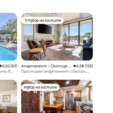
Избор на гостите
Най-популярен избор на гостите
Средна оценка: 4,92 от 5, 83 отзива
4,92 (83)
Апартамент – Скотсдей
Средна оценка: 4,98 
4,98 (125)
л
лни в
Просторен апартамент с басейн,
н и Wi-Fi
достъпен пеша
Избор на гостите
тите
Избор на гостите