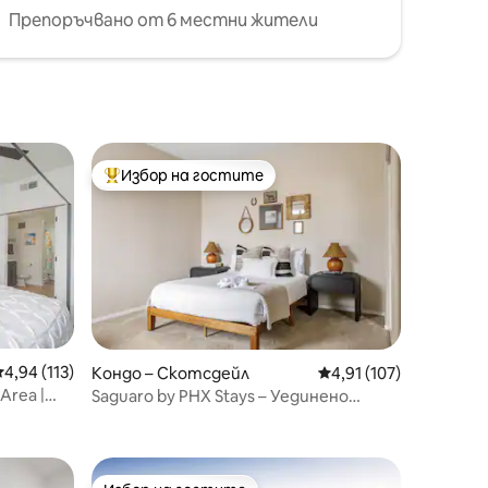
Препоръчвано от 6 местни жители
Избор на гостите
Най-популярен избор на гостите
редна оценка: 4,94 от 5, 113 отзива
4,94 (113)
Кондо – Скотсдейл
Средна оценка: 4,91 
4,91 (107)
Area |
Saguaro by PHX Stays – Уединено
място в северен Скотсдейл