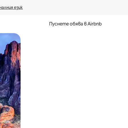
налния език
Пуснете обява в Airbnb