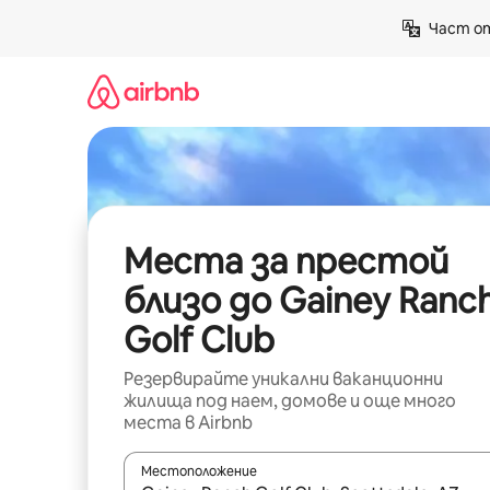
Пропускане
Част от
към
съдържанието
Места за престой
близо до Gainey Ranc
Golf Club
Резервирайте уникални ваканционни
жилища под наем, домове и още много
места в Airbnb
Местоположение