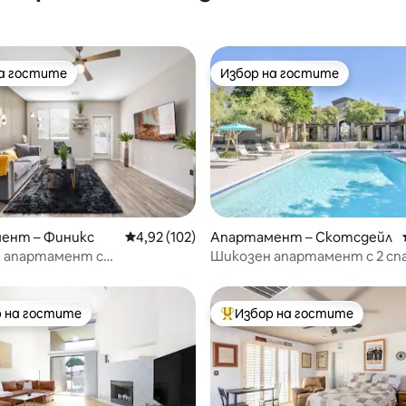
на гостите
Избор на гостите
на гостите
Избор на гостите
от 5, 18 отзива
ент – Финикс
Средна оценка: 4,92 от 5, 102 отзива
4,92 (102)
Апартамент – Скотсдейл
н апартамент с
Шикозен апартамент с 2 спа
вен дизайн в Скотсдейл с
курортна обстановка с басей
 на гостите
Избор на гостите
улярен избор на гостите
Най-популярен избор на гос