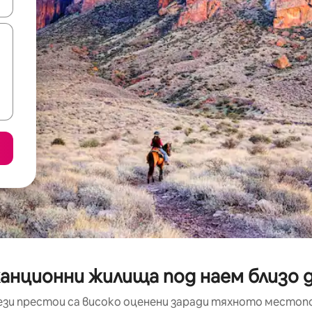
е клавишите със стрелки нагоре и надолу или навигирайте с д
анционни жилища под наем близо до
ези престои са високо оценени заради тяхното местоп