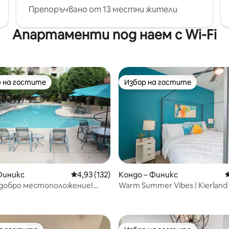
Препоръчвано от 13 местни жители
Апартаменти под наем с Wi-Fi
 на гостите
Избор на гостите
улярен избор на гостите
Избор на гостите
Финикс
Средна оценка: 4,93 от 5, 132 отзива
4,93 (132)
Кондо – Финикс
С
-добро местоположение!
Warm Summer Vibes | Kierland 
т 5, 194 отзива
 центъра на всичко
Pool & Hot Tub