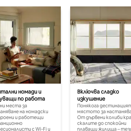
итални номади и
Включва сладко
уващи по работа
изкушение
ни места за
Понякога дестинацият
аняване на номадски
мястото за настанява
роени и работещи
От дървени колиби кр
анционно
скалите до спокойни
есионалисти с Wi-Fi и
плаващи жилища – тез