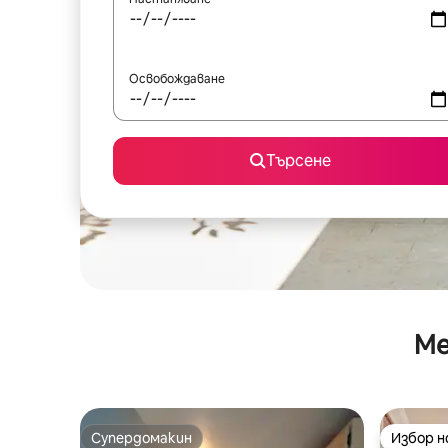
Освобождаване
Търсене
Ме
Супердомакин
Избор 
Супердомакин
Избор 