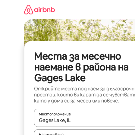
Пропускане
към
съдържанието
Места за месечно
наемане в района на
Gages Lake
Открийте места под наем за дългосрочн
престои, които ви карат да се чувстват
като у дома си за месец или повече.
Местоположение
Когато резултатите се покажат, използвайт
Настаняване