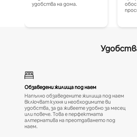
удобства на дома.
обос
прос
Удобства
Обзаведени жилища под наем
Напълно обзаведените жилища под наем
включват кухня и необходимите ви
удобства, за да живеете удобно за месец
или повече. Това е перфектната
алтернатива на преотдаването под
наем.