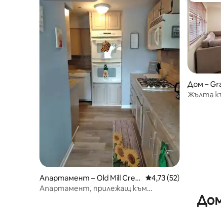
Дом – Gr
Жълта къ
двойни ле
Апартамент – Old Mill Cree
Средна оценка: 4,73 
4,73 (52)
k
Апартамент, прилежащ към
Дом
историческа ферма от 1900 г.