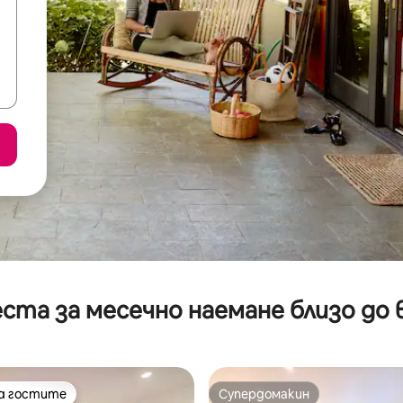
ста за месечно наемане близо до 
на гостите
Супердомакин
на гостите
Супердомакин