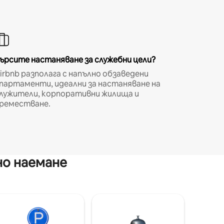
ърсите настаняване за служебни цели?
irbnb разполага с напълно обзаведени
партаменти, идеални за настаняване на
лужители, корпоративни жилища и
реместване.
но наемане