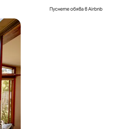
Пуснете обява в Airbnb
окосване или плъзгане.