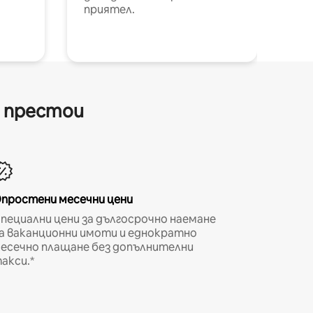
приятел.
и престои
простени месечни цени
пециални цени за дългосрочно наемане
а ваканционни имоти и еднократно
есечно плащане без допълнителни
акси.*