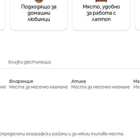
Подходящо за
Място, удобно
домашни
за работа с
любимци
лаптоп
Близки дестинации
Флоренция
Атина
Ма
ане
Места за месечно наемане
Места за месечно наемане
Ме
определени географски райони и за някои типове места.