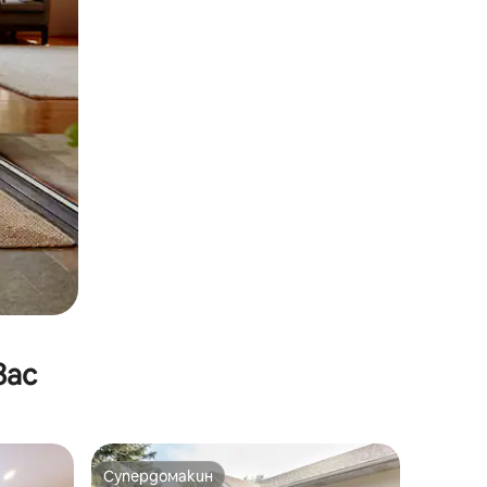
вас
Супердомакин
Супердомакин