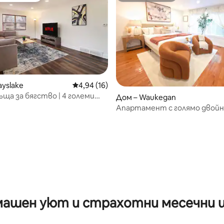
ayslake
Средна оценка: 4,94 от 5, 16 отзива
4,94 (16)
ща за бягство | 4 големи
Дом – Waukegan
гла, 2 бани
Апартамент с голямо двойно
За 8 души | Близо до военно
база и Six Flags
от 5, 52 отзива
ашен уют и страхотни месечни 