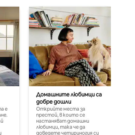
Домашните любимци са
добре дошли
а е
Открийте места за
не.
престой, в които се
ай
настаняват домашни
любимци, така че да
и
доведете четириногия си