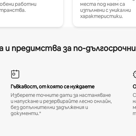
обени работни
места под наем са
транства.
изпълнени с уникални
характеристики.
 и предимства за по-дългосрочн
Гъвкавост, от която се нуждаете
О
Изберете точните дати за настаняване
С
и напускане и резервирайте лесно онлайн,
н
без допълнителни задължения и
м
документи.*
т