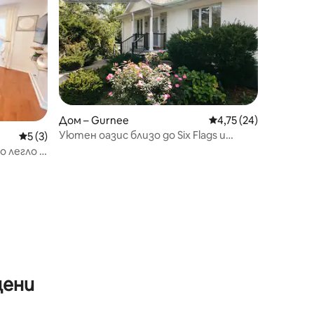
Дом – Gurnee
Средна оценка: 4,75
4,75 (24)
Уютен оазис близо до Six Flags и
Средна оценка: 5 от 5, 3 отзива
5 (3)
военноморска база
 легло |
морската
цени