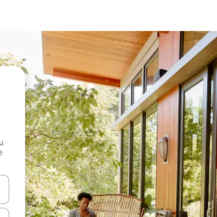
и
е
е клавишите със стрелки нагоре и надолу или навигирайте с д