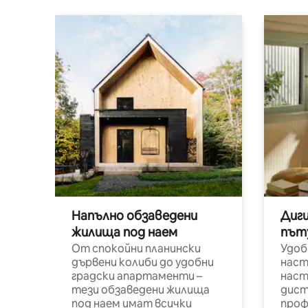
Напълно обзаведени
Диг
жилища под наем
път
От спокойни планински
Удоб
дървени колиби до удобни
наст
градски апартаменти –
наст
тези обзаведени жилища
дист
под наем имат всички
проф