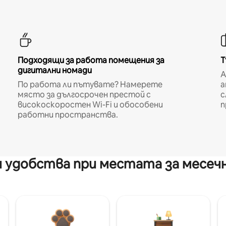
Подходящи за работа помещения за
Т
дигитални номади
A
По работа ли пътувате? Намерете
а
място за дългосрочен престой с
с
високоскоростен Wi-Fi и обособени
п
работни пространства.
 удобства при местата за месеч