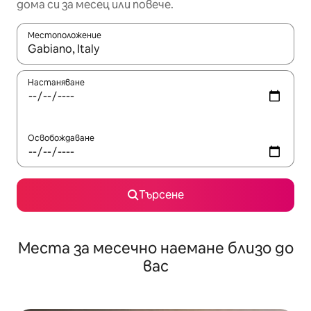
дома си за месец или повече.
Местоположение
Когато резултатите се покажат, използвайте клавишите 
Настаняване
Освобождаване
Търсене
Места за месечно наемане близо до
вас