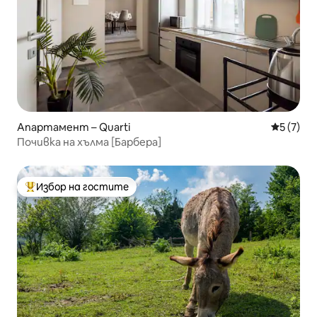
Апартамент – Quarti
Средна о
5 (7)
Почивка на хълма [Барбера]
Избор на гостите
Най-популярен избор на гостите