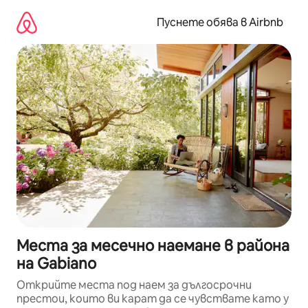
Пропускане
към
Пуснете обява в Airbnb
съдържанието
Места за месечно наемане в района
на Gabiano
Открийте места под наем за дългосрочни
престои, които ви карат да се чувствате като у