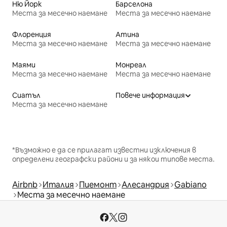
Ню Йорк
Барселона
Места за месечно наемане
Места за месечно наемане
Флоренция
Атина
Места за месечно наемане
Места за месечно наемане
Маями
Монреал
Места за месечно наемане
Места за месечно наемане
Сиатъл
Повече информация
Места за месечно наемане
*Възможно е да се прилагат известни изключения в
определени географски райони и за някои типове места.
Airbnb
Италия
Пиемонт
Алесандрия
Gabiano
Места за месечно наемане