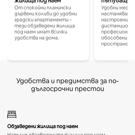
жилища под наем
пътуващи п
От спокойни планински
Удобни места
дървени колиби до удобни
настаняване 
градски апартаменти –
настроени и
тези обзаведени жилища
дистанционн
под наем имат всички
професионалис
удобства на дома.
обособени р
пространств
Удобства и предимства за по-
дългосрочни престои
Обзаведени жилища под наем
Напълно обзаведените жилища под наем