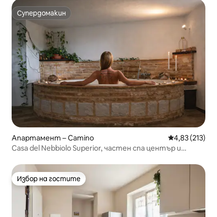
Супердомакин
Супердомакин
Апартамент – Camino
Средна оценка
4,83 (213)
Casa del Nebbiolo Superior, частен спа център и
басейн
Избор на гостите
Избор на гостите