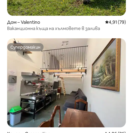
Дом – Valentino
Средна оценк
4,91 (79)
Ваканционна къща на хълмовете в залива
Супердомакин
Супердомакин