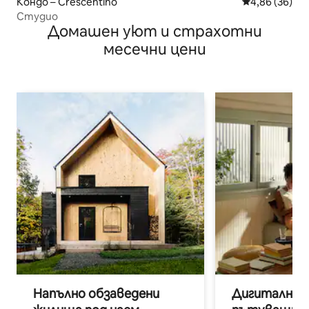
Кондо – Crescentino
Средна оценк
4,86 (36)
Студио
Домашен уют и страхотни
месечни цени
Напълно обзаведени
Дигитални н