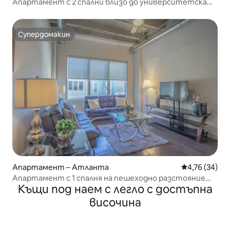
Апартамент с 2 спални близо до университетска
болница ЕМЪРИ
Супердомакин
Супердомакин
Апартамент – Атланта
Средна оценк
4,76 (34)
Апартамент с 1 спалня на пешеходно разстояние
Къщи под наем с легло с достъпна
от театър FOX
височина