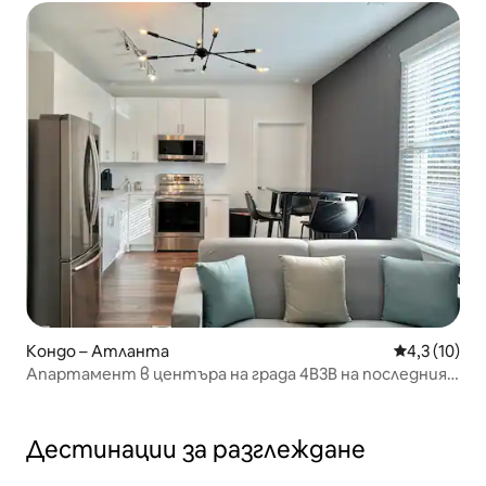
Кондо – Атланта
Средна оцен
4,3 (10)
Апартамент в центъра на града 4B3B на последния
етаж в Стария квартал
Дестинации за разглеждане