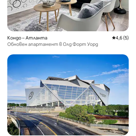
Кондо – Атланта
Средна оце
4,6 (5)
Обновен апартамент в Олд Форт Уорд