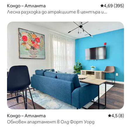
Кондо – Атланта
Средна оценка
4,69 (395)
Лесна разходка до атракциите в центъра и
СВЕТОВНАТА КУПА!
Кондо – Атланта
Средна оце
4,5 (8)
Обновен апартамент в Олд Форт Уорд