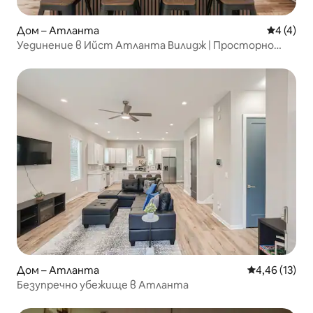
Дом – Атланта
Средна о
4 (4)
Уединение в Ийст Атланта Вилидж | Просторно
място с 5 спални
Дом – Атланта
Средна оценк
4,46 (13)
Безупречно убежище в Атланта