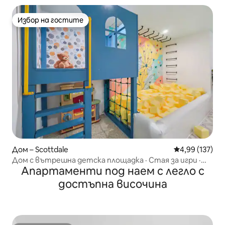
Избор на гостите
Избор на гостите
Дом – Scottdale
Средна оценка
4,99 (137)
Дом с вътрешна детска площадка · Стая за игри ·
Апартаменти под наем с легло с
Огнище
достъпна височина