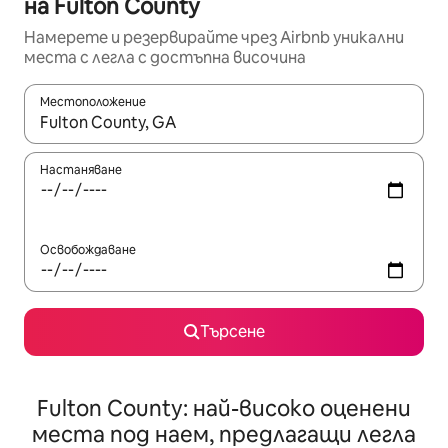
на Fulton County
Намерете и резервирайте чрез Airbnb уникални
места с легла с достъпна височина
Местоположение
Когато резултатите се покажат, използвайте клавишите 
Настаняване
Освобождаване
Търсене
Fulton County: най-високо оценени
места под наем, предлагащи легла