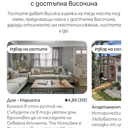
с достъпна височина
Гостите дават висока оценка на тези места под
наем, предлагащи легла с достъпна височина,
заради отличното им местоположение, чистота
и др.
Избор на гостите
Избор на гости
Избор на гостите
Избор на гости
Дом – Мариета
Средна оценка: 4,89 от 5, 319
4,89 (319)
Бунгало в стил рустик на
Апартамент – 
съвременна ферма „Ханиби
Събудете се в този уютен дом,
Исторически ди
Мариета“
вдъхновен да се насладите на
апартамент в це
Любувайте се н
Северна Атланта. The Honeybee е
Уокър
находки от цял 