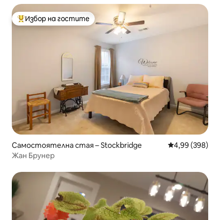
Избор на гостите
Най-популярен избор на гостите
Самостоятелна стая – Stockbridge
Средна оценка
4,99 (398)
Жан Брунер