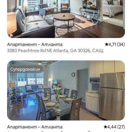
Апартамент – Атланта
Средна оценк
4,71 (34)
3380 Peachtree Rd NE Atlanta, GA 30326, САЩ
Супердомакин
Супердомакин
Апартамент – Атланта
Средна оценк
4,44 (27)