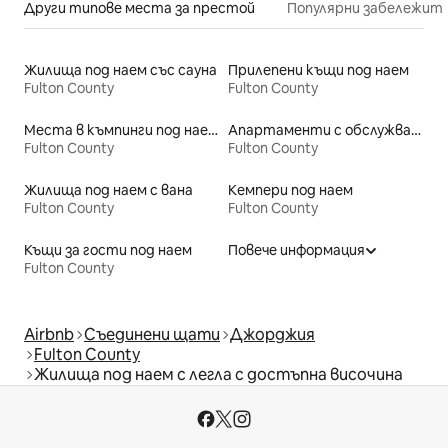
Други типове места за престой
Популярни забележит
Жилища под наем със сауна
Прилепени къщи под наем
Fulton County
Fulton County
Места в къмпинги под наем
Апартаменти с обслужване под наем
Fulton County
Fulton County
Жилища под наем с вана
Кемпери под наем
Fulton County
Fulton County
Къщи за гости под наем
Повече информация
Fulton County
Airbnb
Съединени щати
Джорджия
Fulton County
Жилища под наем с легла с достъпна височина