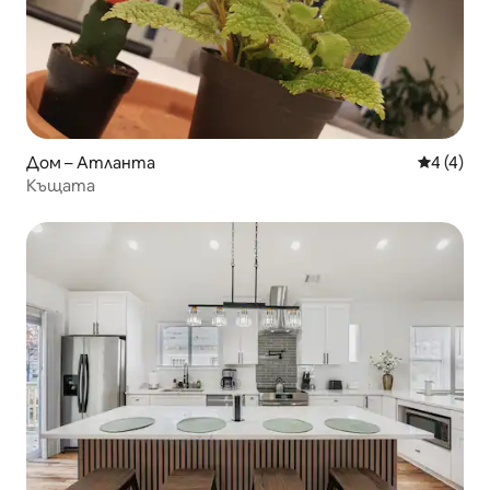
Дом – Атланта
Средна о
4 (4)
Къщата