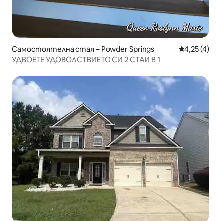
Самостоятелна стая – Powder Springs
Средна оцен
4,25 (4)
УДВОЕТЕ УДОВОЛСТВИЕТО СИ 2 СТАИ В 1