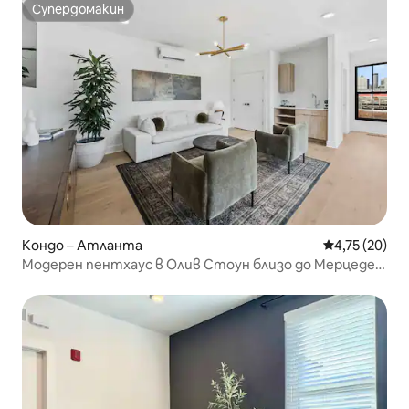
Супердомакин
Супердомакин
Кондо – Атланта
Средна оценк
4,75 (20)
Модерен пентхаус в Олив Стоун близо до Мерцедес
Бенц