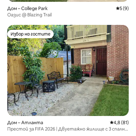
Дом – College Park
Средна о
5 (9)
Оазис @ Blazing Trail
Избор на гостите
Избор на гостите
Дом – Атланта
Средна оцен
4,8 (81)
Престой за FIFA 2026 | Двуетажно жилище с 3 спални
| За 10 души