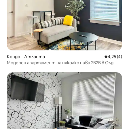
Кондо – Атланта
Средна оцен
4,25 (4)
Модерен апартамент на няколко нива 2B2B в Олд
Форт Уолтър