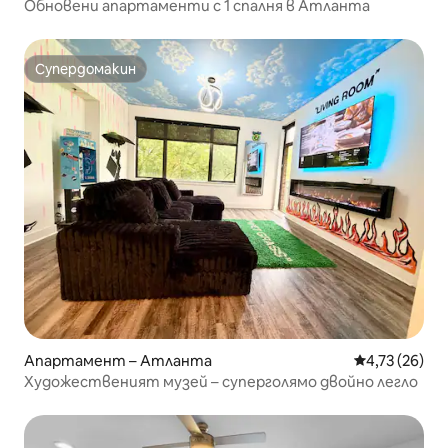
Обновени апартаменти с 1 спалня в Атланта
Супердомакин
Супердомакин
Апартамент – Атланта
Средна оценк
4,73 (26)
Художественият музей – суперголямо двойно легло