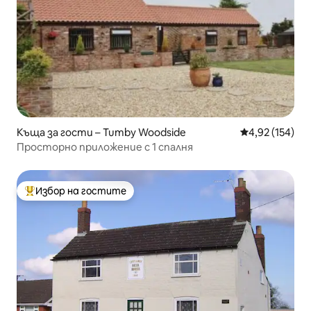
Къща за гости – Tumby Woodside
Средна оценка
4,92 (154)
Просторно приложение с 1 спалня
Избор на гостите
Най-популярен избор на гостите