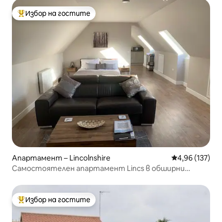
Избор на гостите
Най-популярен избор на гостите
Апартамент – Lincolnshire
Средна оценка
4,96 (137)
Самостоятелен апартамент Lincs в обширни
градини
Избор на гостите
Най-популярен избор на гостите