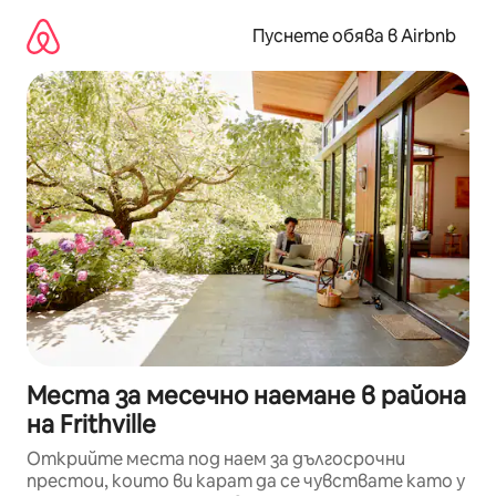
Пропускане
към
Пуснете обява в Airbnb
съдържанието
Места за месечно наемане в района
на Frithville
Открийте места под наем за дългосрочни
престои, които ви карат да се чувствате като у