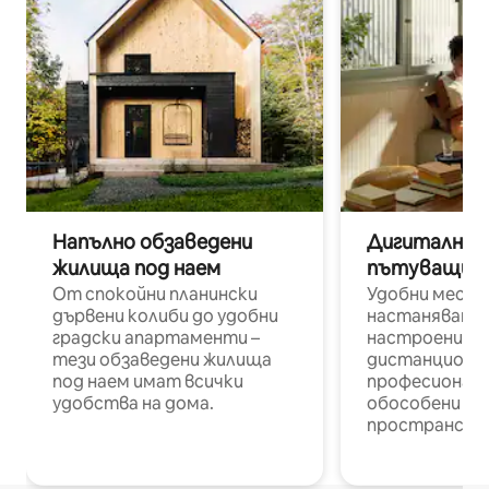
Напълно обзаведени
Дигитални н
жилища под наем
пътуващи п
От спокойни планински
Удобни места
дървени колиби до удобни
настаняване 
градски апартаменти –
настроени и
тези обзаведени жилища
дистанционн
под наем имат всички
професионалис
удобства на дома.
обособени р
пространств