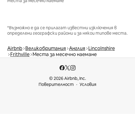
Места за месечно наемане
*Възможно е да се прилагат известни изключения в
определени географски райони и за някои типове места.
Airbnb
Великобритания
Англия
Lincolnshire
Frithville
Места за месечно наемане
© 2026 Airbnb, Inc.
Поверителност
Условия