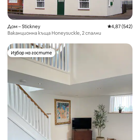
Дом – Stickney
Средна оценка
4,87 (542)
Ваканционна къща Honeysuckle, 2 спални
Избор на гостите
Избор на гостите