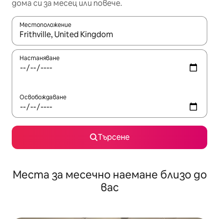
дома си за месец или повече.
Местоположение
Когато резултатите се покажат, използвайте клавишите 
Настаняване
Освобождаване
Търсене
Места за месечно наемане близо до
вас