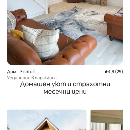
Дом – Fishtoft
Средна оцен
4,9 (29)
Уединение в параклиса
Домашен уют и страхотни
месечни цени