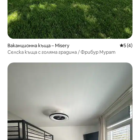
Ваканционна къща – Misery
Средна о
5 (4)
Селска къща с голяма градина / Фрибур Мурат