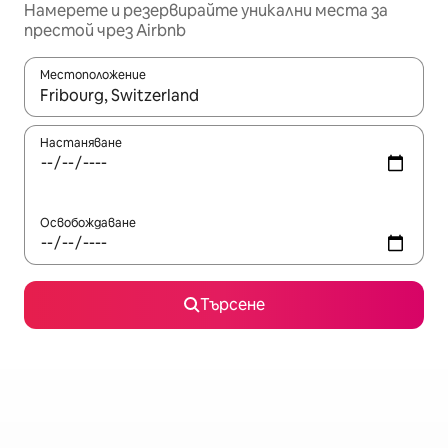
Намерете и резервирайте уникални места за
престой чрез Airbnb
Местоположение
Когато резултатите се покажат, използвайте клавишите 
Настаняване
Освобождаване
Търсене