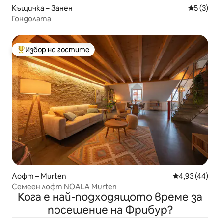
Къщичка – Занен
Средна о
5 (3)
Гондолата
Избор на гостите
Най-популярен избор на гостите
Лофт – Murten
Средна оценк
4,93 (44)
Семеен лофт NOALA Murten
Кога е най-подходящото време за
посещение на Фрибур?