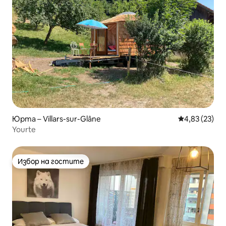
Юрта – Villars-sur-Glâne
Средна оценк
4,83 (23)
Yourte
Избор на гостите
Избор на гостите