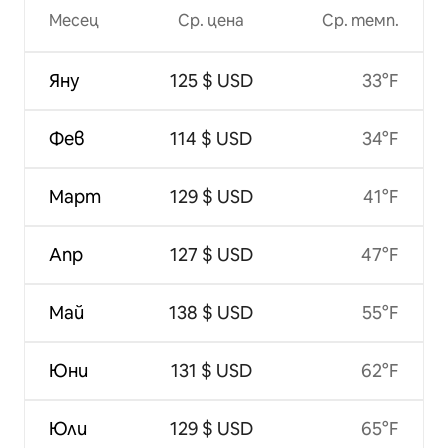
Месец
Ср. цена
Ср. темп.
Яну
125 $ USD
33°F
Фев
114 $ USD
34°F
Март
129 $ USD
41°F
Апр
127 $ USD
47°F
Май
138 $ USD
55°F
Юни
131 $ USD
62°F
Юли
129 $ USD
65°F