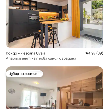
Кондо – Pješčana Uvala
Средна оценк
4,97 (89)
Апартамент на първа линия с градина
Избор на гостите
Избор на гостите