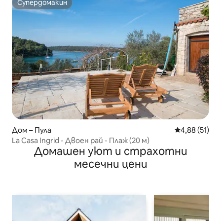
Супердомакин
Супердомакин
Дом – Пула
Средна оценк
4,88 (51)
La Casa Ingrid - Двоен рай - Плаж (20 м)
Домашен уют и страхотни
месечни цени