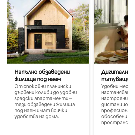
Напълно обзаведени
Дигитални н
жилища под наем
пътуващи п
От спокойни планински
Удобни места
дървени колиби до удобни
настаняване 
градски апартаменти –
настроени и
тези обзаведени жилища
дистанционн
под наем имат всички
професионалис
удобства на дома.
обособени р
пространств