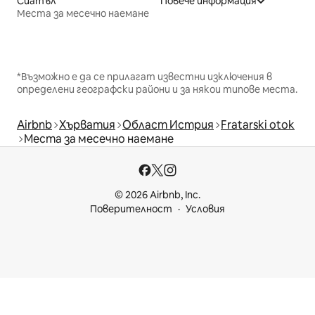
Сиатъл
Повече информация
Места за месечно наемане
*Възможно е да се прилагат известни изключения в
определени географски райони и за някои типове места.
Airbnb
Хърватия
Област Истрия
Fratarski otok
Места за месечно наемане
© 2026 Airbnb, Inc.
Поверителност
Условия