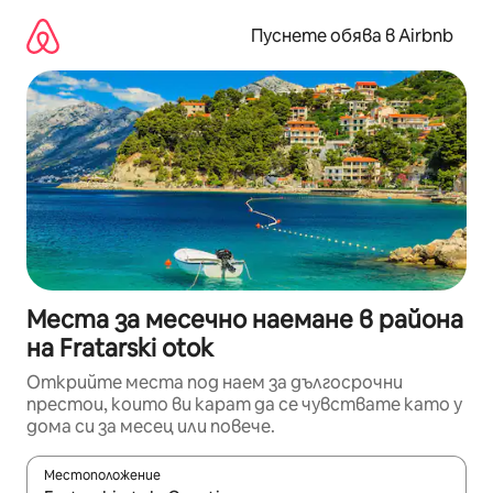
Пропускане
към
Пуснете обява в Airbnb
съдържанието
Места за месечно наемане в района
на Fratarski otok
Открийте места под наем за дългосрочни
престои, които ви карат да се чувствате като у
дома си за месец или повече.
Местоположение