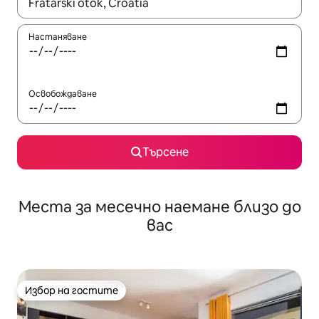
Когато резултатите се покажат, използвайте клавишите 
Настаняване
Освобождаване
Търсене
Места за месечно наемане близо до
вас
Избор на гостите
Избор на гостите