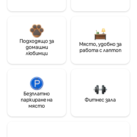
Подходящо за
Място, удобно за
домашни
работа с лаптоп
любимци
Безплатно
паркиране на
Фитнес зала
място