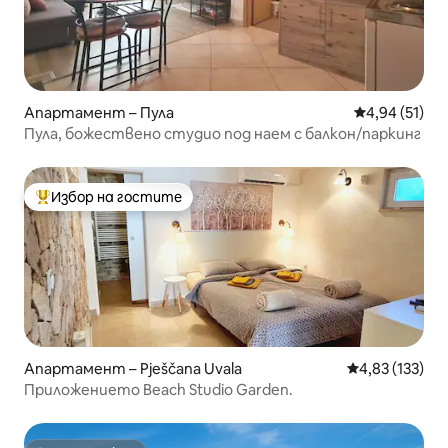
Апартамент – Пула
Средна оценк
4,94 (51)
Пула, божествено студио под наем с балкон/паркинг
Избор на гостите
Най-популярен избор на гостите
Апартамент – Pješčana Uvala
Средна оценка
4,83 (133)
Приложението Beach Studio Garden.