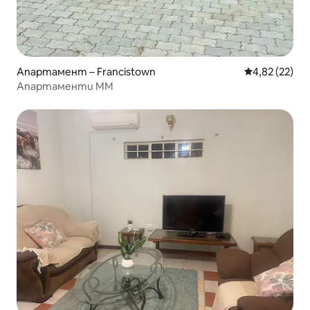
Апартамент – Francistown
Средна оценк
4,82 (22)
Апартаменти MM