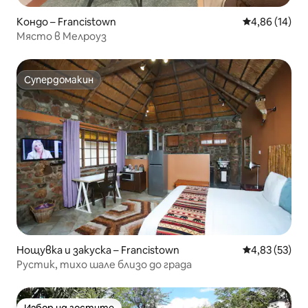
Кондо – Francistown
Средна оценк
4,86 (14)
Място в Мелроуз
Супердомакин
Супердомакин
Нощувка и закуска – Francistown
Средна оценк
4,83 (53)
Рустик, тихо шале близо до града
Избор на гостите