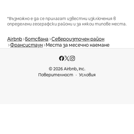
*Възможно е да се прилагат известни изключения в
определени географски райони и за някои типове места.
Airbnb
Ботсвана
Североизточен район
Франсистаун
Места за месечно наемане
© 2026 Airbnb, Inc.
Поверителност
Условия