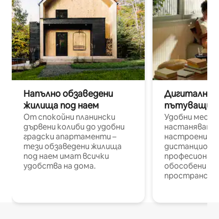
Напълно обзаведени
Дигитални н
жилища под наем
пътуващи п
От спокойни планински
Удобни места
дървени колиби до удобни
настаняване 
градски апартаменти –
настроени и
тези обзаведени жилища
дистанционн
под наем имат всички
професионалис
удобства на дома.
обособени р
пространств