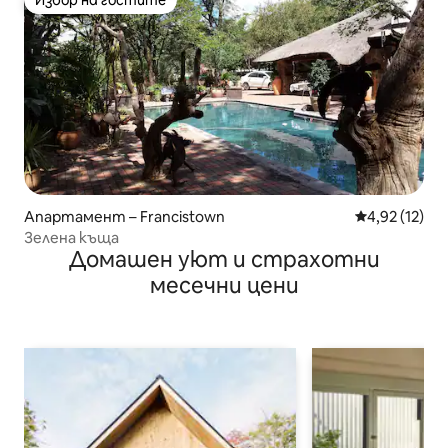
Избор на гостите
Апартамент – Francistown
Средна оценк
4,92 (12)
Зелена къща
Домашен уют и страхотни
месечни цени