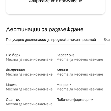
Апартамент с обслужване
Дестинации за разглеждане
Популярни дестинации за продължителен престой
Бли
Ню Йорк
Барселона
Места за месечно наемане
Места за месечно наемане
Флоренция
Атина
Места за месечно наемане
Места за месечно наемане
Маями
Монреал
Места за месечно наемане
Места за месечно наемане
Сиатъл
Повече информация
Места за месечно наемане