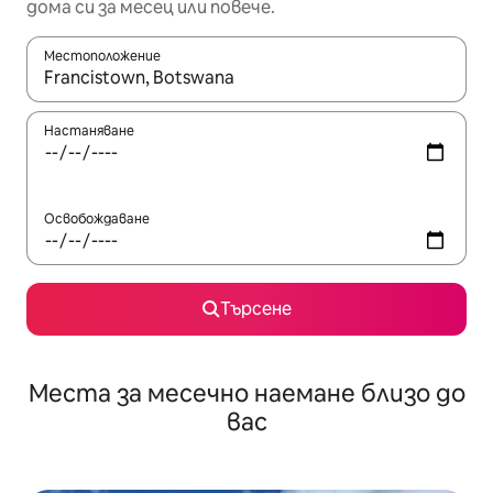
дома си за месец или повече.
Местоположение
Когато резултатите се покажат, използвайте клавишите 
Настаняване
Освобождаване
Търсене
Места за месечно наемане близо до
вас