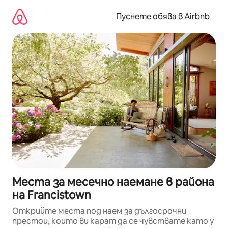
Пропускане
към
Пуснете обява в Airbnb
съдържанието
Места за месечно наемане в района
на Francistown
Открийте места под наем за дългосрочни
престои, които ви карат да се чувствате като у