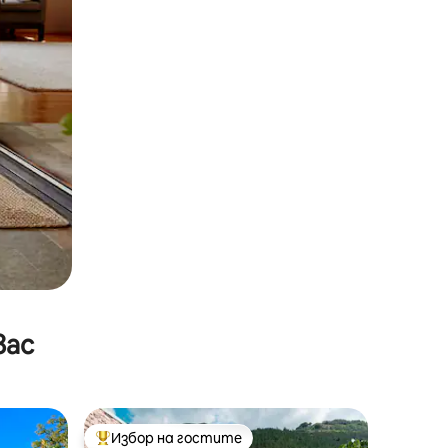
вас
Избор на гостите
тите
Най-популярен избор на гостите