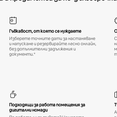
Гъвкавост, от която се нуждаете
О
Изберете точните дати за настаняване
С
и напускане и резервирайте лесно онлайн,
н
без допълнителни задължения и
м
документи.*
т
Подходящи за работа помещения за
Т
дигитални номади
A