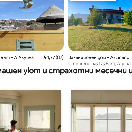
от 5, 43 отзива
ент – Л'Акуила
Средна оценка: 4,77 от 5, 87 отзива
4,77 (87)
Ваканционен дом – Azzinano
Стените разказват, Ацица
ашен уют и страхотни месечни 