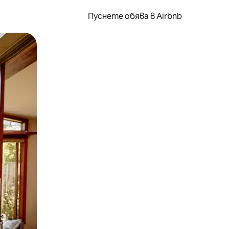
Пуснете обява в Airbnb
окосване или плъзгане.