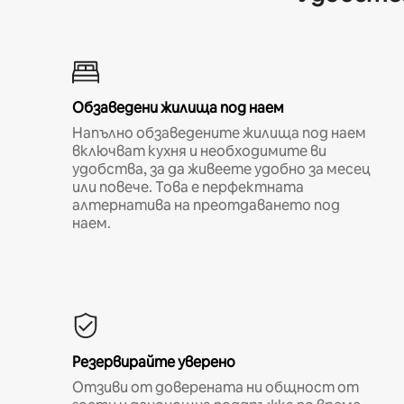
Обзаведени жилища под наем
Напълно обзаведените жилища под наем
включват кухня и необходимите ви
удобства, за да живеете удобно за месец
или повече. Това е перфектната
алтернатива на преотдаването под
наем.
Резервирайте уверено
Отзиви от доверената ни общност от