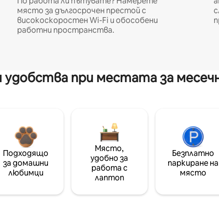
По работа ли пътувате? Намерете
а
място за дългосрочен престой с
с
високоскоростен Wi-Fi и обособени
п
работни пространства.
 удобства при местата за месеч
Място,
Подходящо
Безплатно
удобно за
за домашни
паркиране на
работа с
любимци
място
лаптоп