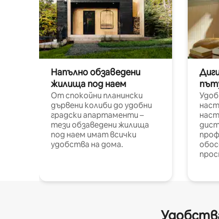
Напълно обзаведени
Диг
жилища под наем
път
От спокойни планински
Удоб
дървени колиби до удобни
наст
градски апартаменти –
наст
тези обзаведени жилища
дист
под наем имат всички
проф
удобства на дома.
обос
прос
Удобства