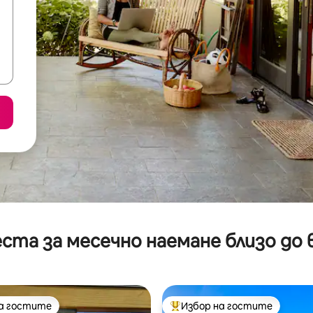
ста за месечно наемане близо до 
на гостите
Избор на гостите
на гостите
Най-популярен избор на гос