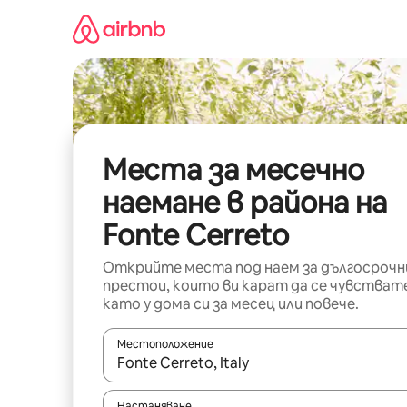
Пропускане
към
съдържанието
Места за месечно
наемане в района на
Fonte Cerreto
Открийте места под наем за дългосрочн
престои, които ви карат да се чувстват
като у дома си за месец или повече.
Местоположение
Когато резултатите се покажат, използвайт
Настаняване