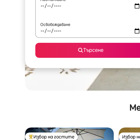
Освобождаване
Търсене
Ме
Избор на гостите
Избор 
Най-популярен избор на гостите
Избор 