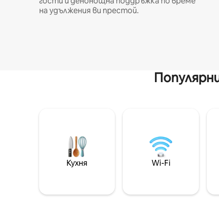
гости и денонощна поддръжка по време
на удължения ви престой.
Популярни
Кухня
Wi-Fi