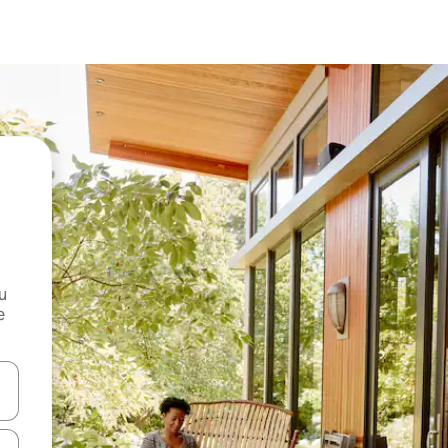
и
е
е клавишите със стрелки нагоре и надолу или навигирайте с д