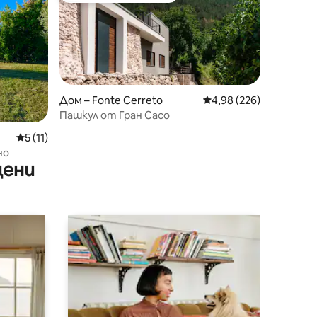
Дом – Fonte Cerreto
Средна оценка: 4,98 
4,98 (226)
Пашкул от Гран Сасо
Средна оценка: 5 от 5, 11 отзива
5 (11)
но
цени