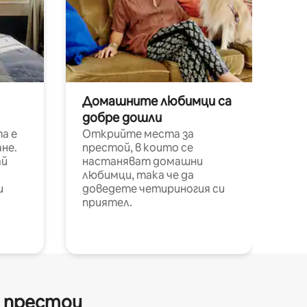
Домашните любимци са
добре дошли
а е
Открийте места за
не.
престой, в които се
ай
настаняват домашни
любимци, така че да
и
доведете четириногия си
приятел.
и престои