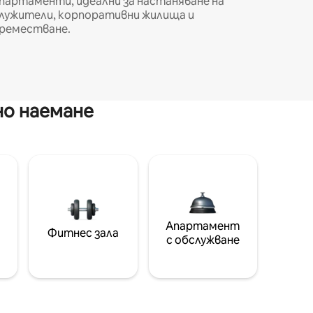
партаменти, идеални за настаняване на
лужители, корпоративни жилища и
реместване.
но наемане
Апартамент
Фитнес зала
с обслужване