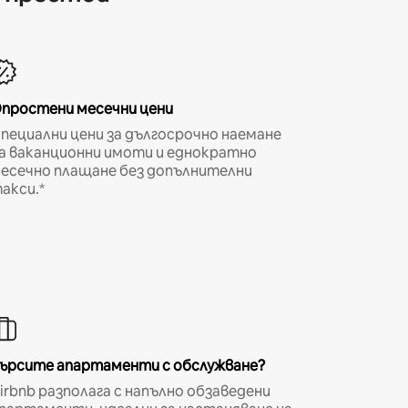
простени месечни цени
пециални цени за дългосрочно наемане
а ваканционни имоти и еднократно
есечно плащане без допълнителни
акси.*
ърсите апартаменти с обслужване?
irbnb разполага с напълно обзаведени