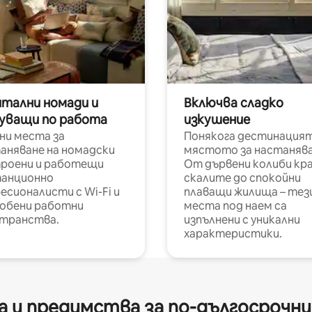
итални номади и
Включва сладко
уващи по работа
изкушение
ни места за
Понякога дестинацият
аняване на номадски
мястото за настанява
роени и работещи
От дървени колиби кр
анционно
скалите до спокойни
есионалисти с Wi-Fi и
плаващи жилища – тез
обени работни
места под наем са
транства.
изпълнени с уникални
характеристики.
 и предимства за по-дългосрочн