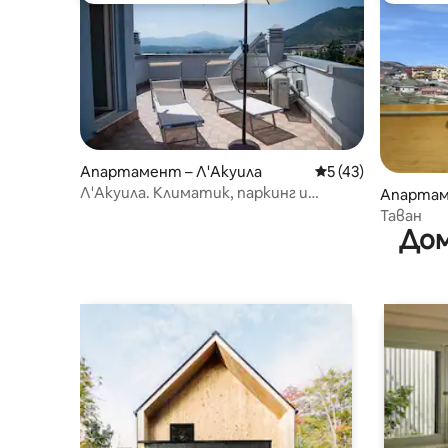
Апартамент – Л'Акуила
Средна оценка: 5 
5 (43)
Л'Акуила. Климатик, паркинг и
Апартам
тераса с гледка!
Таван
Дом