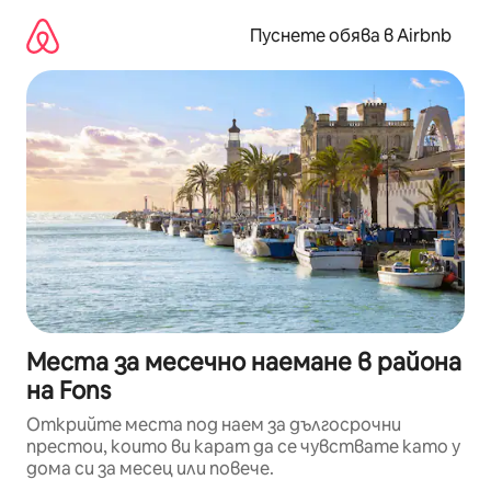
Пропускане
към
Пуснете обява в Airbnb
съдържанието
Места за месечно наемане в района
на Fons
Открийте места под наем за дългосрочни
престои, които ви карат да се чувствате като у
дома си за месец или повече.