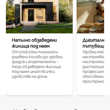
Напълно обзаведени
Дигитални н
жилища под наем
пътуващи п
От спокойни планински
Удобни места
дървени колиби до удобни
настаняване 
градски апартаменти –
настроени и
тези обзаведени жилища
дистанционн
под наем имат всички
професионалис
удобства на дома.
обособени р
пространств