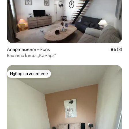
Апартамент – Fons
Средна о
5 (3)
Вашата къща „Камарг“
Избор на гостите
Избор на гостите