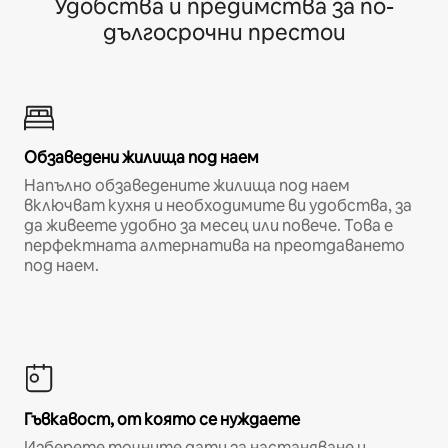
Удобства и предимства за по-
дългосрочни престои
Обзаведени жилища под наем
Напълно обзаведените жилища под наем
включват кухня и необходимите ви удобства, за
да живеете удобно за месец или повече. Това е
перфектната алтернатива на преотдаването
под наем.
Гъвкавост, от която се нуждаете
Изберете точните дати за настаняване и