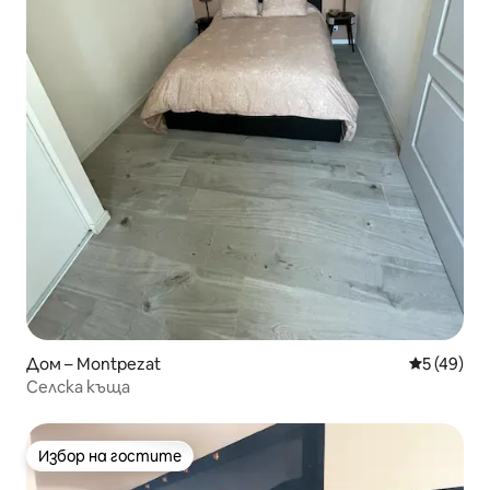
Дом – Montpezat
Средна оц
5 (49)
Селска къща
Избор на гостите
Избор на гостите