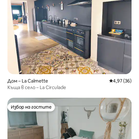
Дом – La Calmette
Средна оценк
4,97 (36)
Къща в село – La Circulade
Избор на гостите
Избор на гостите