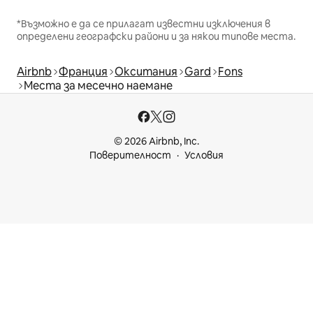
*Възможно е да се прилагат известни изключения в
определени географски райони и за някои типове места.
Airbnb
Франция
Окситания
Gard
Fons
Места за месечно наемане
© 2026 Airbnb, Inc.
Поверителност
Условия