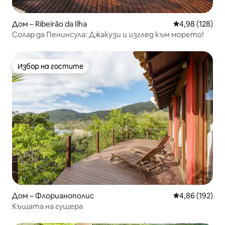
Дом – Ribeirão da Ilha
Средна оценка
4,98 (128)
Солар да Пенинсула: Джакузи и изглед към морето!
Избор на гостите
Избор на гостите
Дом – Флорианополис
Средна оценка
4,86 (192)
Къщата на гущера