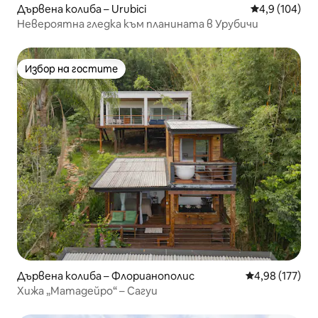
Дървена колиба – Urubici
Средна оценк
4,9 (104)
Невероятна гледка към планината в Урубичи
Избор на гостите
Избор на гостите
Дървена колиба – Флорианополис
Средна оценка
4,98 (177)
Хижа „Матадейро“ – Сагуи