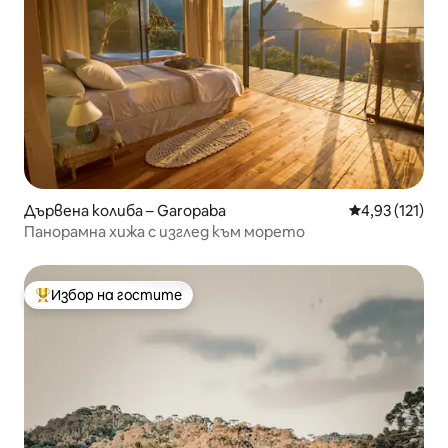
Дървена колиба – Garopaba
Средна оценка
4,93 (121)
Панорамна хижа с изглед към морето
Избор на гостите
Най-популярен избор на гостите