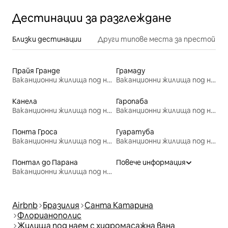
Дестинации за разглеждане
Близки дестинации
Други типове места за престой
Прайя Гранде
Грамаду
Ваканционни жилища под наем
Ваканционни жилища под наем
Канела
Гаропаба
Ваканционни жилища под наем
Ваканционни жилища под наем
Понта Гроса
Гуаратуба
Ваканционни жилища под наем
Ваканционни жилища под наем
Понтал до Парана
Повече информация
Ваканционни жилища под наем
Airbnb
Бразилия
Санта Катарина
Флорианополис
Жилища под наем с хидромасажна вана