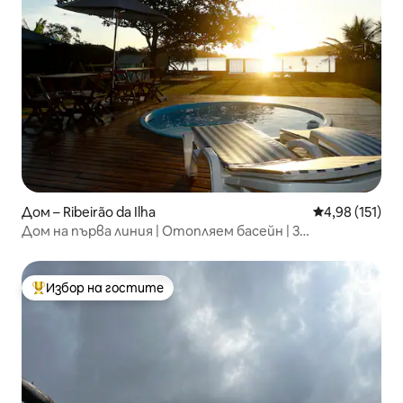
Дом – Ribeirão da Ilha
Средна оценка
4,98 (151)
Дом на първа линия | Отопляем басейн | 3
апартамента
Избор на гостите
Най-популярен избор на гостите