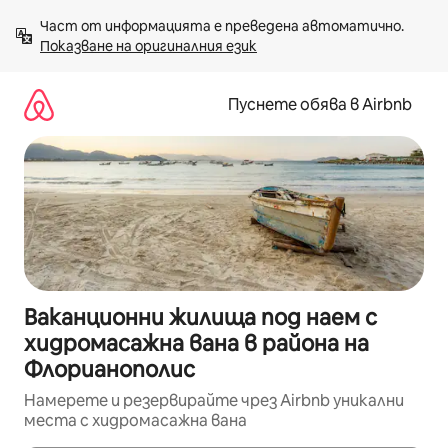
Пропускане
Част от информацията е преведена автоматично. 
към
Показване на оригиналния език
съдържанието
Пуснете обява в Airbnb
Ваканционни жилища под наем с
хидромасажна вана в района на
Флорианополис
Намерете и резервирайте чрез Airbnb уникални
места с хидромасажна вана