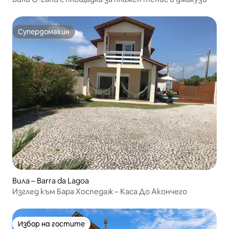
Супердомакин
Супердомакин
Вила – Barra da Lagoa
Изглед към Бара Хоспедаж – Каса До Акончего
Избор на гостите
Избор на гостите