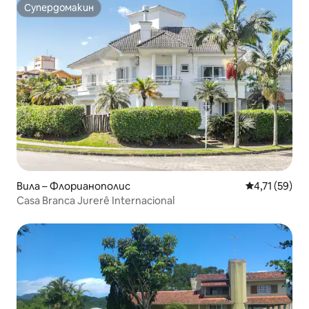
Супердомакин
Супердомакин
Вила – Флорианополис
Средна оценк
4,71 (59)
Casa Branca Jurerê Internacional