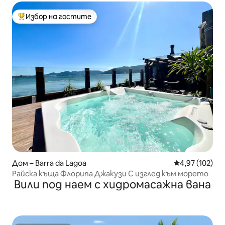
Избор на гостите
Най-популярен избор на гостите
Дом – Barra da Lagoa
Средна оценка
4,97 (102)
Райска къща Флорипа Джакузи С изглед към морето
Вили под наем с хидромасажна вана