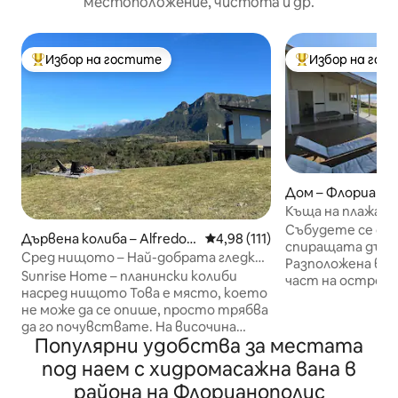
местоположение, чистота и др.
Избор на гостите
Избор на гос
Най-популярен избор на гостите
Най-популярен 
Дом – Флориано
Къща на плажа
Събудете се от 
Дървена колиба – Alfredo
Средна оценка: 4,98 от 5, 11
4,98 (111)
спиращата дъха 
Wagner
Сред нищото – Най-добрата гледка
Разположена в 
и уединение в Сера
Sunrise Home – планински колиби
част на острова
насред нищото Това е място, което
Кампече, тази к
не може да се опише, просто трябва
морето предлага
да го почувствате. На височина
изживяване. По
Популярни удобства за местата
1037 м вилата предлага
кристално чист
хипнотизираща панорамна гледка и
под наем с хидромасажна вана в
Кампече или се 
тишина, която презарежда ума.
на вълните, док
района на Флорианополис
Денят започва над облаците,