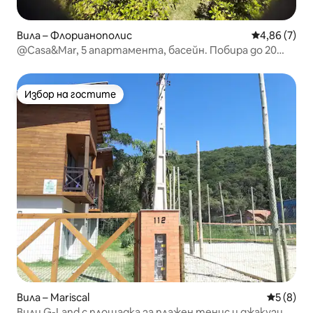
Вила – Флорианополис
Средна оцен
4,86 (7)
@Casa&Mar, 5 апартамента, басейн. Побира до 20
души
Избор на гостите
Избор на гостите
Вила – Mariscal
Средна о
5 (8)
Вили G-Land с площадка за плажен тенис и джакузи