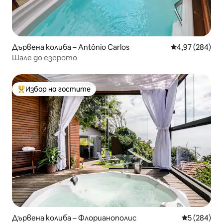
Дървена колиба – Antônio Carlos
Средна оценка
4,97 (284)
Шале до езерото
Избор на гостите
Най-популярен избор на гостите
Дървена колиба – Флорианополис
Средна оце
5 (284)