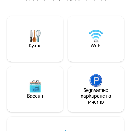
наслаждавате на
частно зрелище само за тези,
джакузито на те
които са тук. Дървената
гледка. Изживей
хидромасажна вана с вместимост
в среда, която 
1000 л, с подгряване и хидромасаж,
естествена крас
превръща престоя в нещо уникално.
доброто, което
През нощта камината стопля
може да предло
тялото, а звездното небе краде
сцената. Без съседи, без бързане,
Кухня
Wi-Fi
без филтри. Чисто, рядко,
незабравимо.
Безплатно
Басейн
паркиране на
място