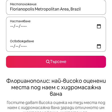
Местоположение
Когато резултатите се покажат, използвайте клавишите 
Настаняване
Освобождаване
Търсене
Флорианополис: най-високо оценени
места под наем с хидромасажна
вана
Гостите дават висока оценка на тези места под
наем с хидромасажна вана заради отличното им