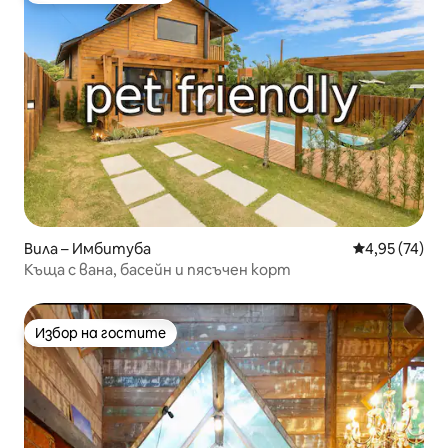
Вила – Имбитуба
Средна оценк
4,95 (74)
Къща с вана, басейн и пясъчен корт
Избор на гостите
Избор на гостите