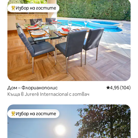
Избор на гостите
Най-популярен избор на гостите
Дом – Флорианополис
Средна оценка
4,95 (104)
Къща в Jurerê Internacional с готвач
Избор на гостите
Най-популярен избор на гостите