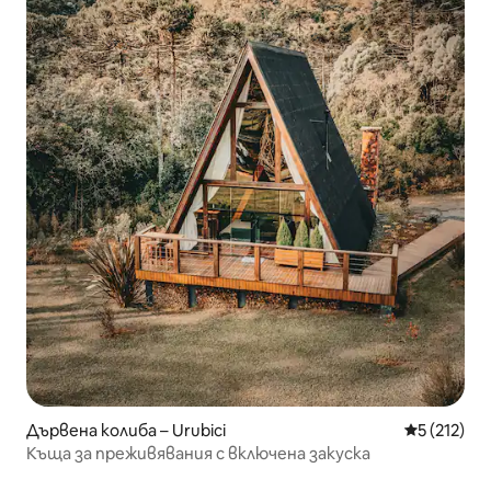
Дървена колиба – Urubici
Средна оце
5 (212)
Къща за преживявания с включена закуска