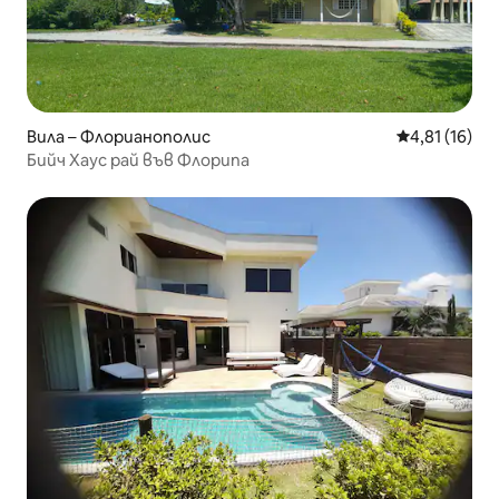
Вила – Флорианополис
Средна оценк
4,81 (16)
Бийч Хаус рай във Флорипа