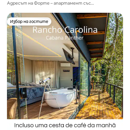
Адресът на Форте – апартамент със
самостоятелно джакузи
Избор на гостите
Избор на гостите