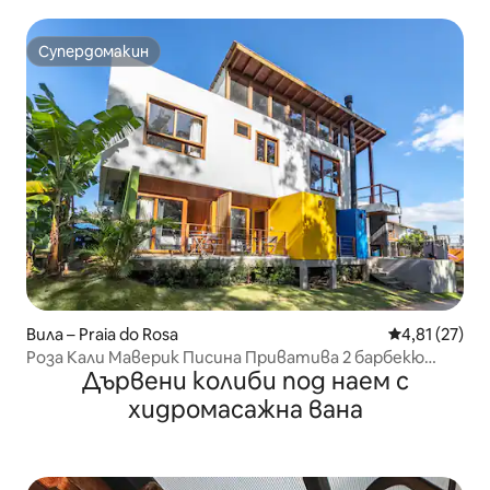
Супердомакин
Супердомакин
Вила – Praia do Rosa
Средна оценк
4,81 (27)
Роза Кали Маверик Писина Приватива 2 барбекю
Дървени колиби под наем с
Хидрос!
хидромасажна вана