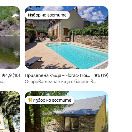
Избор на гостите
Избор на гостите
Средна оценка: 4,9 от 5, 10 отзива
4,9 (10)
Прилепена къща – Florac-Trois-
Средна оценка: 5
5 (19)
Rivières
на
Очарователна къща с басейн в
рн
центъра на селото
Избор на гостите
тите
Най-популярен избор на гостите