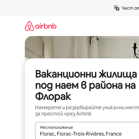
Пропускане
Част от
към
съдържанието
Ваканционни жилища
под наем в района на
Флорак
Намерете и резервирайте уникални мест
за престой чрез Airbnb
Местоположение
Когато резултатите се покажат, използвайт