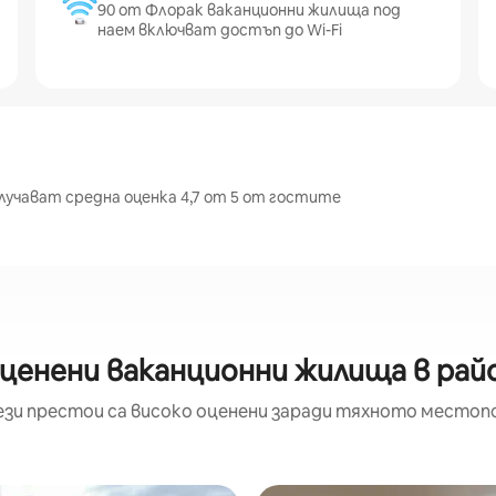
90 от Флорак ваканционни жилища под
наем включват достъп до Wi-Fi
лучават средна оценка 4,7 от 5 от гостите
ценени ваканционни жилища в рай
ези престои са високо оценени заради тяхното местоп