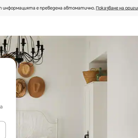
 информацията е преведена автоматично. 
Показване на ориги
а
е клавишите със стрелки нагоре и надолу или навигирайте с д