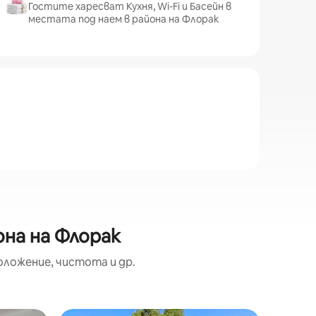
Гостите харесват Кухня, Wi-Fi и Басейн в
местата под наем в района на Флорак
она на Флорак
оложение, чистота и др.