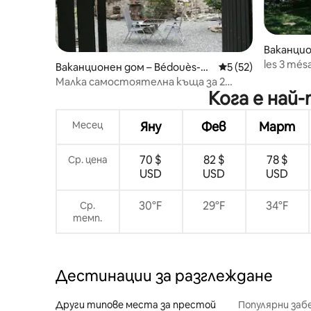
Ваканцион
Rivières
les 3 mé
Ваканционен дом – Bédouès-C
Средна оценка: 5 
5 (52)
души
ocurès
Малка самостоятелна къща за 2
Кога е най
души.
Месец
Яну
Фев
Март
70 $
82 $
78 $
Ср. цена
USD
USD
USD
30°F
29°F
34°F
Ср.
темп.
Дестинации за разглеждане
Други типове места за престой
Популярни за