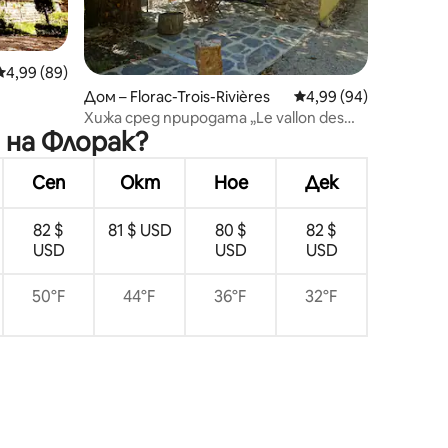
Средна оценка: 4,99 от 5, 89 отзива
4,99 (89)
Дом – Florac-Trois-Rivières
Средна оценка: 4,99
4,99 (94)
Хижа сред природата „Le vallon des
 на Флорак?
Fouzes“
Сеп
Окт
Ное
Дек
82 $
81 $ USD
80 $
82 $
USD
USD
USD
50°F
44°F
36°F
32°F