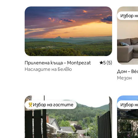
Избор 
Избор 
Прилепена къща – Montpezat
Средна оценка: 5
5 (5)
Насладите на Белвю
Дом – Bé
Мезон
Избор на гостите
Избор 
Най-популярен избор на гостите
Избор 