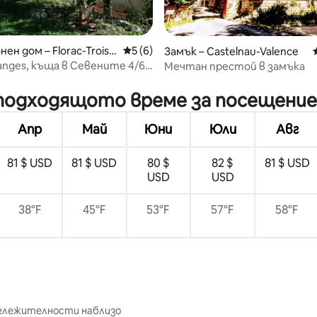
ен дом – Florac-Trois-
Средна оценка: 5 от 5, 6 отзива
5 (6)
Замък – Castelnau-Valence
sanges, къща в Севените 4/6
Мечтан престой в замъка
от 5, 52 отзива
-подходящото време за посещение
Апр
Май
Юни
Юли
Авг
81 $ USD
81 $ USD
80 $
82 $
81 $ USD
USD
USD
38°F
45°F
53°F
57°F
58°F
бележителности наблизо