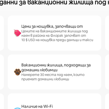
анни за ваканционни жилища под н
Цени за нощувка, започващи от
Цените на ваканционните жилища под
наем в района на Флорак започват от
10 $ USD на нощувка преди данъци и такси
Ваканционни жилища, подходящи за
домашни любимци
Намерете 30 места под наем, които
приемат домашни любимци
Наличие на Wi-Fi