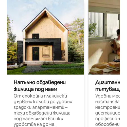
Напълно обзаведени
Дигитални н
жилища под наем
пътуващи п
От спокойни планински
Удобни места
дървени колиби до удобни
настаняване 
градски апартаменти –
настроени и
тези обзаведени жилища
дистанционн
под наем имат всички
професионалис
удобства на дома.
обособени р