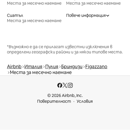
Места за месечно наемане
Места за месечно наемане
Сиатъл
Повече информация
Места за месечно наемане
*Възможно е да се прилагат известни изключения в
определени географски райони и за някои типове места.
Airbnb
Италия
Пулия
Бриндизи
Figazzano
Места за месечно наемане
© 2026 Airbnb, Inc.
Поверителност
Условия