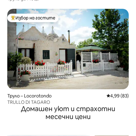
Избор на гостите
Най-популярен избор на гостите
Труло – Locorotondo
Средна оценк
4,99 (83)
TRULLO DI TAGARO
Домашен уют и страхотни
месечни цени