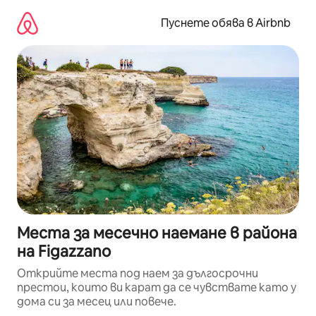
Пропускане
към
Пуснете обява в Airbnb
съдържанието
Места за месечно наемане в района
на Figazzano
Открийте места под наем за дългосрочни
престои, които ви карат да се чувствате като у
дома си за месец или повече.