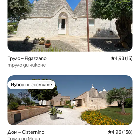
Труло – Figazzano
Средна оценк
4,93 (15)
труло ди чиконе
Избор на гостите
Избор на гостите
Дом – Cisternino
Средна оценка
4,96 (158)
Трули ди Меца