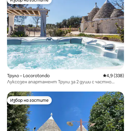
Избор на гостите
Избор на гостите
Труло – Locorotondo
Средна оценк
4,9 (338)
Луксозен апартамент Трули за 2 души с частно
джакузи
Избор на гостите
Избор на гостите