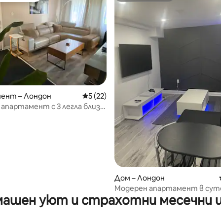
от 5, 41 отзива
ент – Лондон
Средна оценка: 5 от 5, 22 отзива
5 (22)
апартамент с 3 легла близо
e Mall + безплатен паркинг
Дом – Лондон
Модерен апартамент в сут
ашен уют и страхотни месечни 
отделен вход