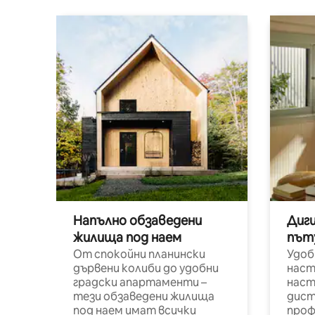
Напълно обзаведени
Диг
жилища под наем
път
От спокойни планински
Удоб
дървени колиби до удобни
наст
градски апартаменти –
наст
тези обзаведени жилища
дист
под наем имат всички
проф