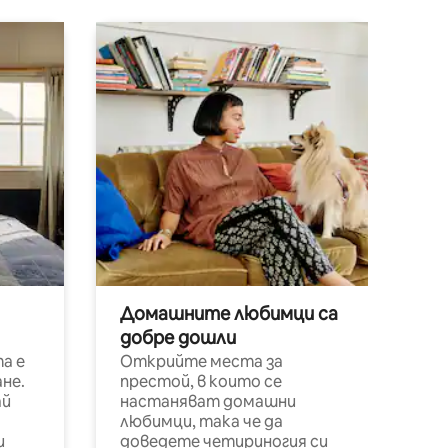
Домашните любимци са
добре дошли
а е
Открийте места за
не.
престой, в които се
ай
настаняват домашни
любимци, така че да
и
доведете четириногия си