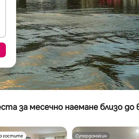
ста за месечно наемане близо до 
на гостите
Супердомакин
на гостите
Супердомакин