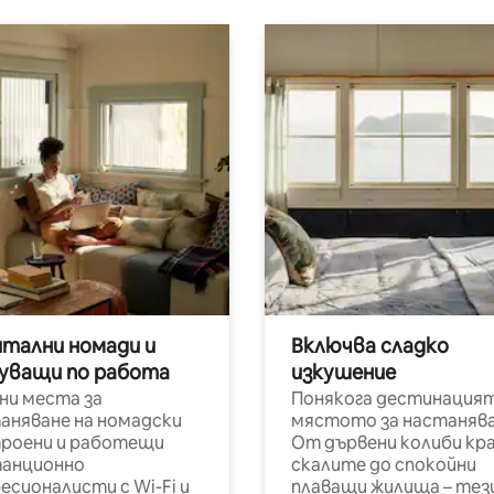
итални номади и
Включва сладко
уващи по работа
изкушение
ни места за
Понякога дестинацият
аняване на номадски
мястото за настанява
роени и работещи
От дървени колиби кр
анционно
скалите до спокойни
есионалисти с Wi-Fi и
плаващи жилища – тез