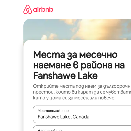
Пропускане
към
съдържанието
Места за месечно
наемане в района на
Fanshawe Lake
Открийте места под наем за дългосрочн
престои, които ви карат да се чувстват
като у дома си за месец или повече.
Местоположение
Когато резултатите се покажат, използвайт
Настаняване