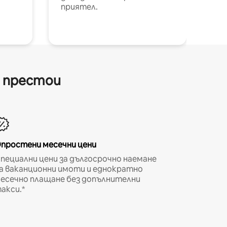
приятел.
и престои
простени месечни цени
пециални цени за дългосрочно наемане
а ваканционни имоти и еднократно
есечно плащане без допълнителни
акси.*