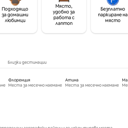
Място,
Подходящо
Безплатно
удобно за
за домашни
паркиране на
работа с
любимци
място
лаптоп
Близки дестинации
Флоренция
Атина
Ма
ане
Места за месечно наемане
Места за месечно наемане
Ме
определени географски райони и за някои типове места.