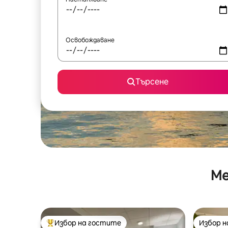
Освобождаване
Търсене
Ме
Избор на гостите
Избор 
Най-популярен избор на гостите
Избор 