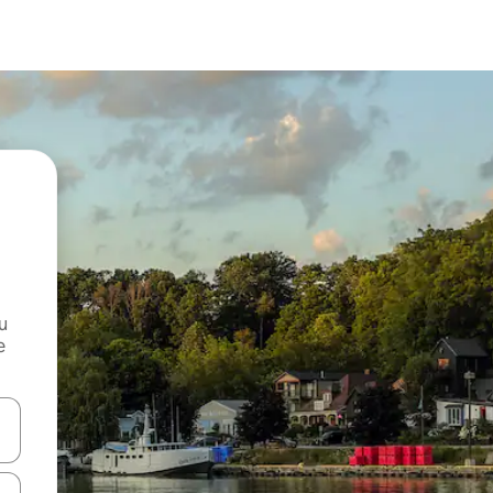
и
е
е клавишите със стрелки нагоре и надолу или навигирайте с д