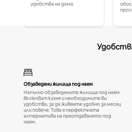
удобства на дома.
обос
прос
Удобства
Обзаведени жилища под наем
Напълно обзаведените жилища под наем
включват кухня и необходимите ви
удобства, за да живеете удобно за месец
или повече. Това е перфектната
алтернатива на преотдаването под
наем.