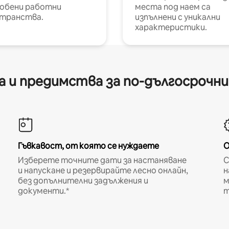
обени работни
места под наем са
транства.
изпълнени с уникални
характеристики.
 и предимства за по-дългосрочн
Гъвкавост, от която се нуждаете
О
Изберете точните дати за настаняване
С
и напускане и резервирайте лесно онлайн,
н
без допълнителни задължения и
м
документи.*
т