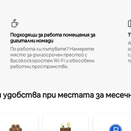
Подходящи за работа помещения за
Т
дигитални номади
A
По работа ли пътувате? Намерете
а
място за дългосрочен престой с
с
високоскоростен Wi-Fi и обособени
п
работни пространства.
 удобства при местата за месеч