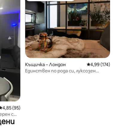
Къщичка – Лондон
Средна оценка: 4,99 
4,99 (174)
Единствен по рода си, луксозен
бутиков престой
Средна оценка: 4,85 от 5, 95 отзива
4,85 (95)
ерен с
цени