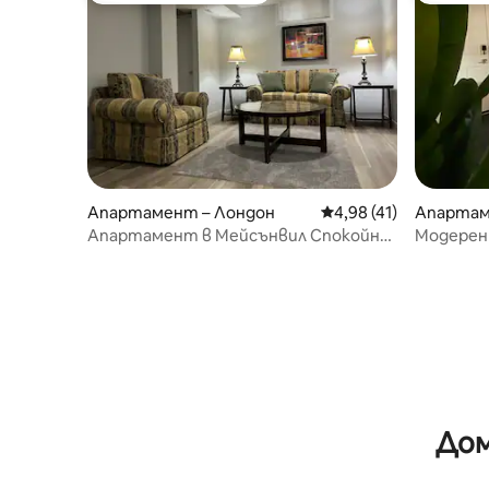
Апартамент – Лондон
Средна оценка: 4,98 
4,98 (41)
Апартам
Апартамент в Мейсънвил Спокойно
Модерен 
и уютно жилище на долния етаж
до Argyl
Дом