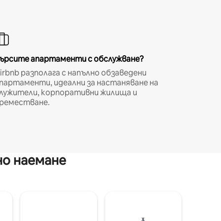
ърсите апартаменти с обслужване?
irbnb разполага с напълно обзаведени
партаменти, идеални за настаняване на
лужители, корпоративни жилища и
реместване.
но наемане