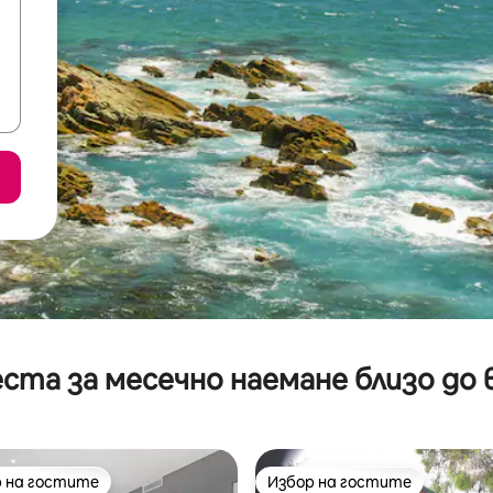
ста за месечно наемане близо до 
 на гостите
Избор на гостите
улярен избор на гостите
Избор на гостите