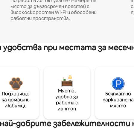
По работа ли пътувате? Намерете
а
място за дългосрочен престой с
с
високоскоростен Wi-Fi и обособени
п
работни пространства.
 удобства при местата за месеч
Място,
Подходящо
Безплатно
удобно за
за домашни
паркиране на
работа с
любимци
място
лаптоп
 най-добрите забележителности н