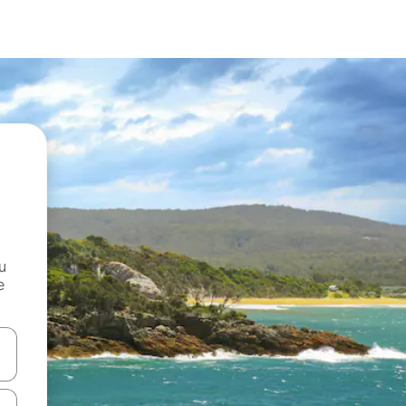
и
е
е клавишите със стрелки нагоре и надолу или навигирайте с д