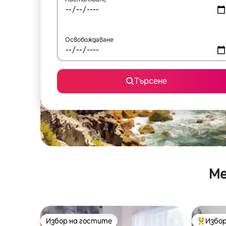
Освобождаване
Търсене
Ме
Избор на гостите
Избор
Избор на гостите
Най-поп