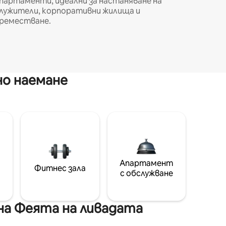
партаменти, идеални за настаняване на
лужители, корпоративни жилища и
реместване.
но наемане
Апартамент
Фитнес зала
с обслужване
а Феята на ливадата