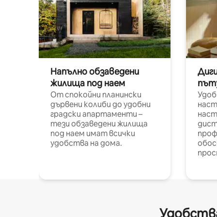
Напълно обзаведени
Диг
жилища под наем
път
От спокойни планински
Удоб
дървени колиби до удобни
наст
градски апартаменти –
наст
тези обзаведени жилища
дист
под наем имат всички
проф
удобства на дома.
обос
прос
Удобства