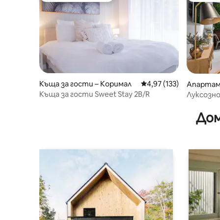
Къща за гости – Коримал
Средна оценка: 4,97 о
4,97 (133)
Апартаме
олонгонг
Къща за гости Sweet Stay 2B/R
Луксозно
Дом