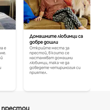
Домашните любимци са
добре дошли
а е
Открийте места за
не.
престой, в които се
ай
настаняват домашни
любимци, така че да
и
доведете четириногия си
приятел.
и престои