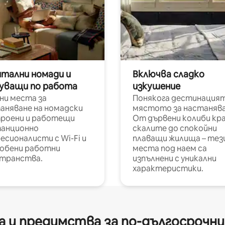
итални номади и
Включва сладко
уващи по работа
изкушение
ни места за
Понякога дестинацият
аняване на номадски
мястото за настанява
роени и работещи
От дървени колиби кр
анционно
скалите до спокойни
есионалисти с Wi-Fi и
плаващи жилища – тез
обени работни
места под наем са
транства.
изпълнени с уникални
характеристики.
 и предимства за по-дългосрочн