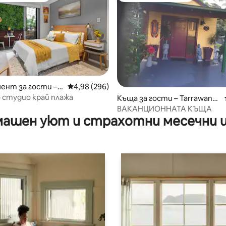
т 5, 133 отзива
нт за гости – У
Средна оценка: 4,98 от 5, 296 отзива
4,98 (296)
 студио край плажа
Къща за гости – Tarrawann
a
ВАКАНЦИОННАТА КЪЩА
ашен уют и страхотни месечни 