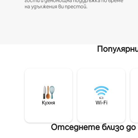
гости и денонощна поддръжка по време
на удължения ви престой.
Популярни
Кухня
Wi-Fi
Отседнете близо до