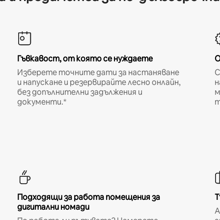
Гъвкавост, от която се нуждаете
О
Изберете точните дати за настаняване
С
и напускане и резервирайте лесно онлайн,
н
без допълнителни задължения и
м
документи.*
т
Подходящи за работа помещения за
Т
дигитални номади
A