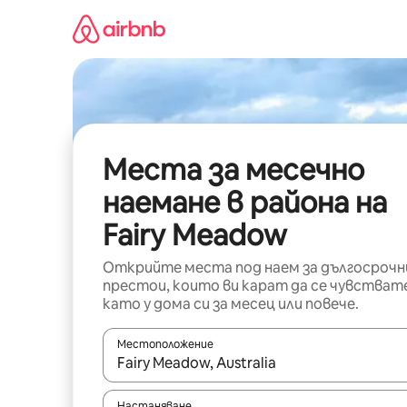
Пропускане
към
съдържанието
Места за месечно
наемане в района на
Fairy Meadow
Открийте места под наем за дългосрочн
престои, които ви карат да се чувстват
като у дома си за месец или повече.
Местоположение
Когато резултатите се покажат, използвайт
Настаняване