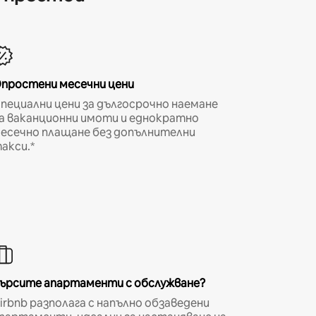
простени месечни цени
пециални цени за дългосрочно наемане
а ваканционни имоти и еднократно
есечно плащане без допълнителни
акси.*
ърсите апартаменти с обслужване?
irbnb разполага с напълно обзаведени