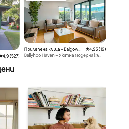
Прилепена къща – Balgowni
Средна оценка: 4,95
4,95 (19)
e
Ballyhoo Haven – Уютна модерна къща
Средна оценка: 4,9 от 5, 527 отзива
4,9 (527)
с 3 спални + гараж
цени