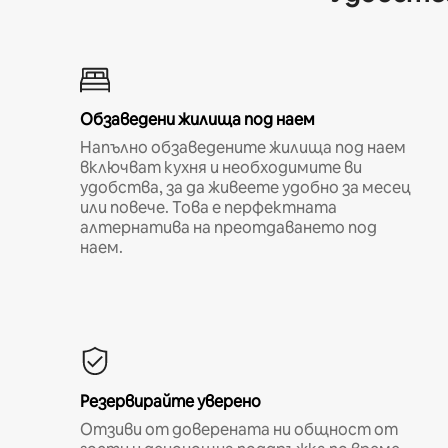
Обзаведени жилища под наем
Напълно обзаведените жилища под наем
включват кухня и необходимите ви
удобства, за да живеете удобно за месец
или повече. Това е перфектната
алтернатива на преотдаването под
наем.
Резервирайте уверено
Отзиви от доверената ни общност от