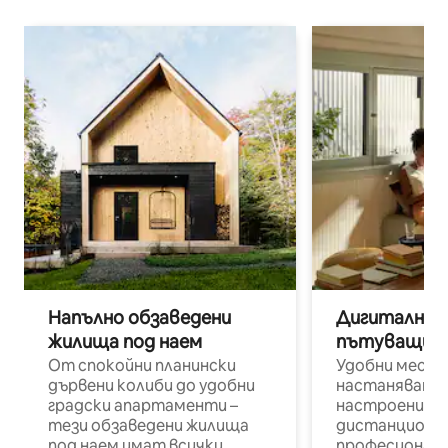
Напълно обзаведени
Дигитални н
жилища под наем
пътуващи п
От спокойни планински
Удобни места
дървени колиби до удобни
настаняване 
градски апартаменти –
настроени и
тези обзаведени жилища
дистанционн
под наем имат всички
професионалис