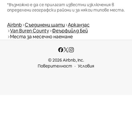
*Възможно е да се прилагат известни изключения в
определени географски райони и за някои типове места.
Airbnb
Съединени щати
Арканзас
Van Buren County
Феърфийлд Бей
Места за месечно наемане
© 2026 Airbnb, Inc.
Поверителност
Условия