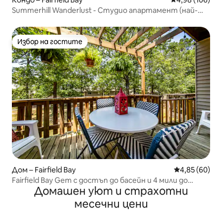
Summerhill Wanderlust - Студио апартамент (най-
горен етаж)!
Избор на гостите
Избор на гостите
Дом – Fairfield Bay
Средна оценк
4,85 (60)
Fairfield Bay Gem с достъп до басейн и 4 мили до
Домашен уют и страхотни
езерото.
месечни цени