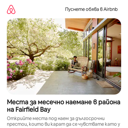
Пропускане
към
Пуснете обява в Airbnb
съдържанието
Места за месечно наемане в района
на Fairfield Bay
Открийте места под наем за дългосрочни
престои, които ви карат да се чувствате като у