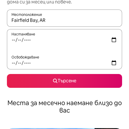
дома си за месец или повече.
Местоположение
Когато резултатите се покажат, използвайте клавишите 
Настаняване
Освобождаване
Търсене
Места за месечно наемане близо до
вас