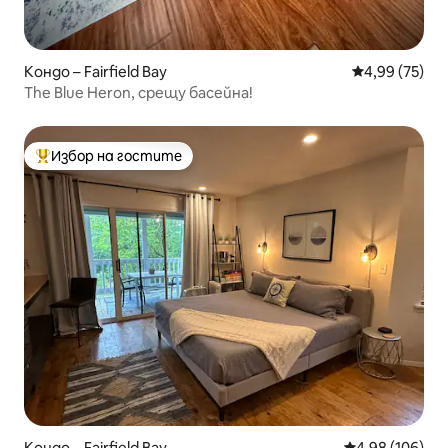
Кондо – Fairfield Bay
Средна оценк
4,99 (75)
The Blue Heron, срещу басейна!
Избор на гостите
Най-популярен избор на гостите
Кондо – Fairfield Bay
Средна оценка
4,98 (106)