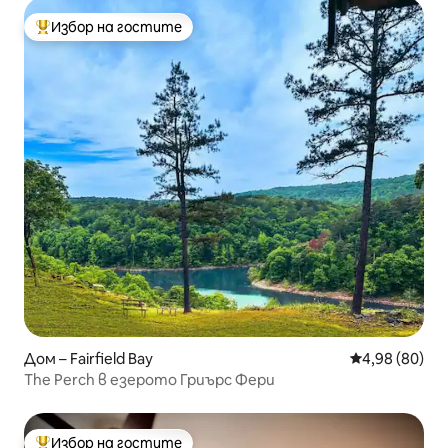
Избор на гостите
Най-популярен избор на гостите
Дом – Fairfield Bay
Средна оценк
4,98 (80)
The Perch в езерото Гриърс Фери
Избор на гостите