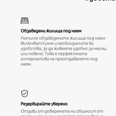
Обзаведени жилища под наем
Напълно обзаведените жилища под наем
включват кухня и необходимите ви
удобства, за да живеете удобно за месец
или повече. Това е перфектната
алтернатива на преотдаването под
наем.
Резервирайте уверено
Отзиви от доверената ни общност от