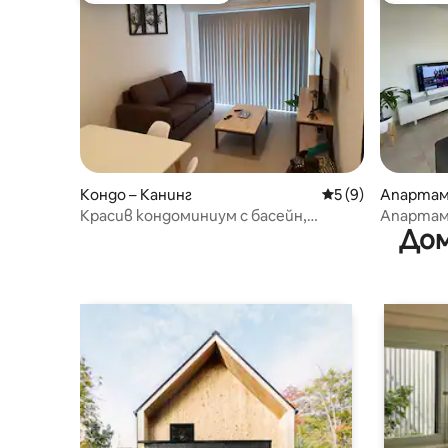
Кондо – Канинг
Средна оценка: 5
5 (9)
Апартаме
Красив кондоминиум с басейн,
Апартаме
Дом
паркинг и СУМА и самостоятелен
грил