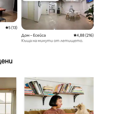
Средна оценка: 5 от 5, 13 отзива
5 (13)
Дом – Есейса
Средна оценка: 4,88 
4,88 (216)
Къща на минути от летището.
цени