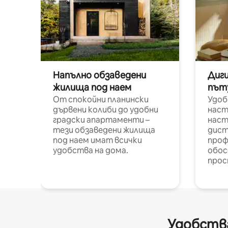
Напълно обзаведени
Диг
жилища под наем
път
От спокойни планински
Удоб
дървени колиби до удобни
наст
градски апартаменти –
наст
тези обзаведени жилища
дист
под наем имат всички
проф
удобства на дома.
обос
прос
Удобства