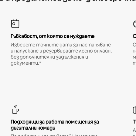
Гъвкавост, от която се нуждаете
О
Изберете точните дати за настаняване
С
и напускане и резервирайте лесно онлайн,
н
без допълнителни задължения и
м
документи.*
т
Подходящи за работа помещения за
Т
дигитални номади
A