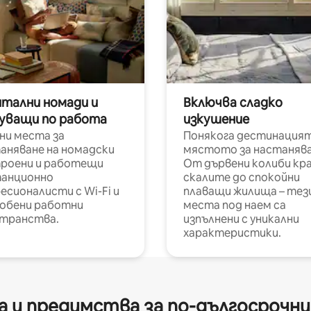
итални номади и
Включва сладко
уващи по работа
изкушение
ни места за
Понякога дестинацият
аняване на номадски
мястото за настанява
роени и работещи
От дървени колиби кр
анционно
скалите до спокойни
есионалисти с Wi-Fi и
плаващи жилища – тез
обени работни
места под наем са
транства.
изпълнени с уникални
характеристики.
 и предимства за по-дългосрочн