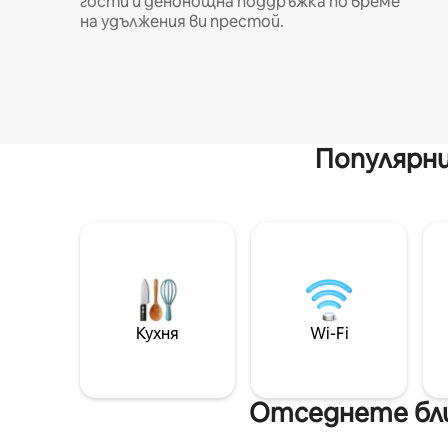
гости и денонощна поддръжка по време
на удължения ви престой.
Популярни
Кухня
Wi-Fi
Отседнете бли