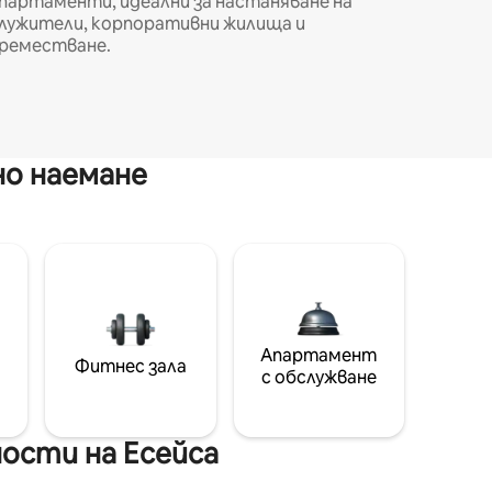
партаменти, идеални за настаняване на
лужители, корпоративни жилища и
реместване.
но наемане
Апартамент
Фитнес зала
с обслужване
ости на Есейса