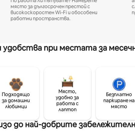
По работа ли пътувате? Намерете
а
място за дългосрочен престой с
с
високоскоростен Wi-Fi и обособени
п
работни пространства.
 удобства при местата за месеч
Място,
Подходящо
Безплатно
удобно за
за домашни
паркиране на
работа с
любимци
място
лаптоп
зо до най-добрите забележителн