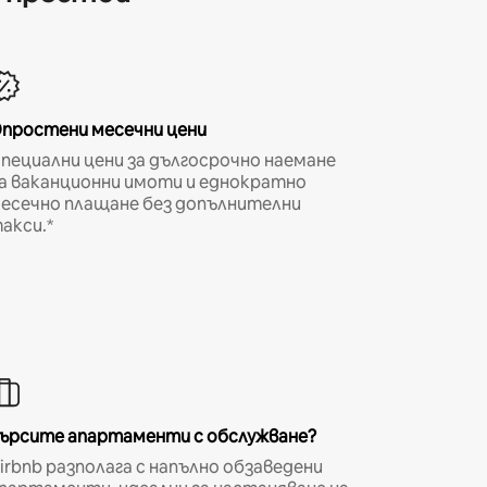
простени месечни цени
пециални цени за дългосрочно наемане
а ваканционни имоти и еднократно
есечно плащане без допълнителни
акси.*
ърсите апартаменти с обслужване?
irbnb разполага с напълно обзаведени