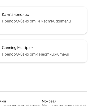
Кампанополис
Препоръчвано от 14 местни жители
Canning Multiplex
Препоръчвано от 4 местни жители
ями
Монреал
ста за месечно наемане
Места за месечно наемане