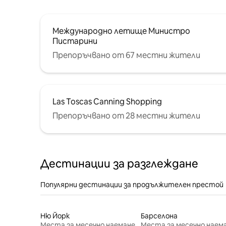
Международно летище Министро
Пистарини
Препоръчвано от 67 местни жители
Las Toscas Canning Shopping
Препоръчвано от 28 местни жители
Дестинации за разглеждане
Популярни дестинации за продължителен престой
Ню Йорк
Барселона
Места за месечно наемане
Места за месечно наем