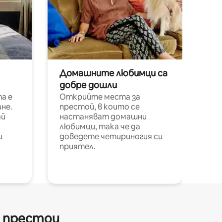
Домашните любимци са
добре дошли
а е
Открийте места за
не.
престой, в които се
ай
настаняват домашни
любимци, така че да
и
доведете четириногия си
приятел.
и престои