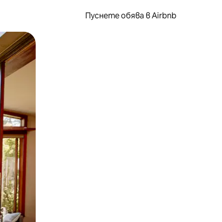
Пуснете обява в Airbnb
окосване или плъзгане.