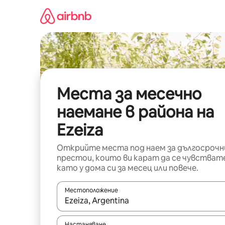
Пропускане
към
съдържанието
Места за месечно
наемане в района на
Ezeiza
Открийте места под наем за дългосрочн
престои, които ви карат да се чувстват
като у дома си за месец или повече.
Местоположение
Когато резултатите се покажат, използвайт
Настаняване