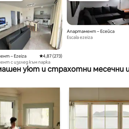
Апартамент – Есейса
Escala ezeiza
 от 5, 9 отзива
нт – Ezeiza
Средна оценка: 4,87 от 5, 273 отзива
4,87 (273)
нт с изглед към парка
ашен уют и страхотни месечни 