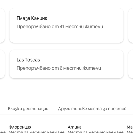
Плаза Канинг
Препоръчвано от 41 местни жители
Las Toscas
Препоръчвано от 6 местни жители
Близки дестинации
Други типове места за престой
Флоренция
Атина
Ма
ане
Места за месечно наемане
Места за месечно наемане
Ме