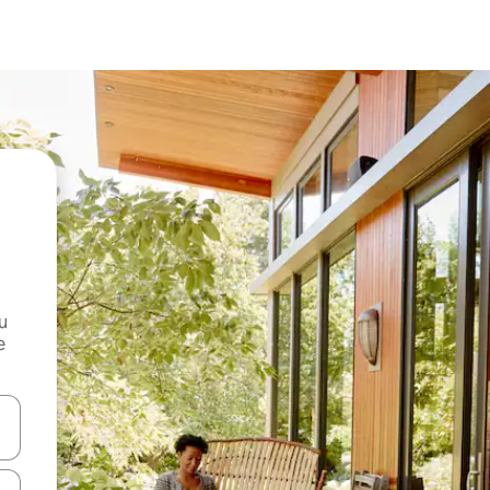
и
е
е клавишите със стрелки нагоре и надолу или навигирайте с д