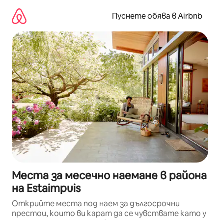
Пропускане
към
Пуснете обява в Airbnb
съдържанието
Места за месечно наемане в района
на Estaimpuis
Открийте места под наем за дългосрочни
престои, които ви карат да се чувствате като у