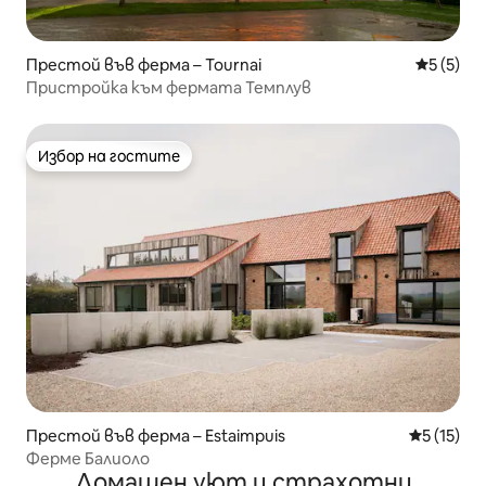
Престой във ферма – Tournai
Средна о
5 (5)
Пристройка към фермата Темплув
Избор на гостите
Избор на гостите
Престой във ферма – Estaimpuis
Средна оц
5 (15)
Ферме Балиоло
Домашен уют и страхотни