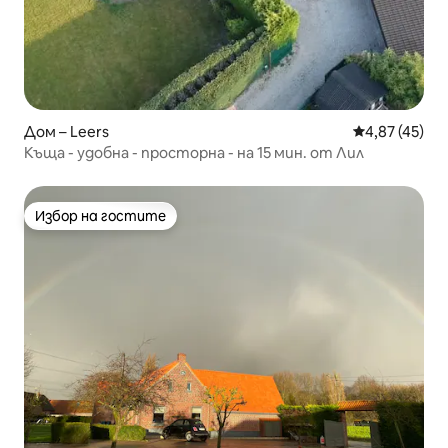
Дом – Leers
Средна оценк
4,87 (45)
Къща - удобна - просторна - на 15 мин. от Лил
Избор на гостите
Избор на гостите