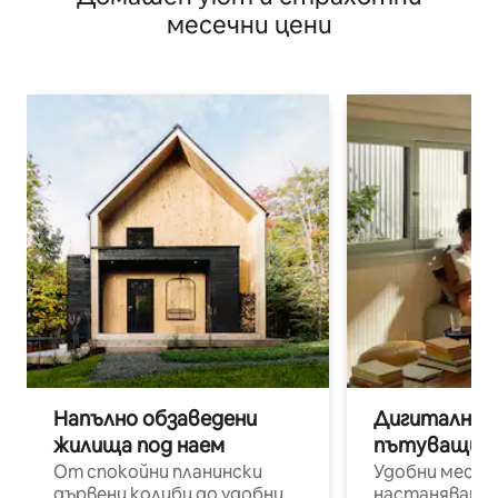
месечни цени
Напълно обзаведени
Дигитални н
жилища под наем
пътуващи п
От спокойни планински
Удобни места
дървени колиби до удобни
настаняване 