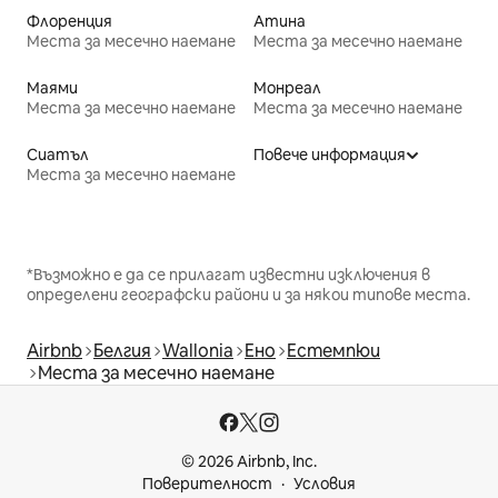
Флоренция
Атина
Места за месечно наемане
Места за месечно наемане
Маями
Монреал
Места за месечно наемане
Места за месечно наемане
Сиатъл
Повече информация
Места за месечно наемане
*Възможно е да се прилагат известни изключения в
определени географски райони и за някои типове места.
Airbnb
Белгия
Wallonia
Ено
Естемпюи
Места за месечно наемане
© 2026 Airbnb, Inc.
Поверителност
Условия