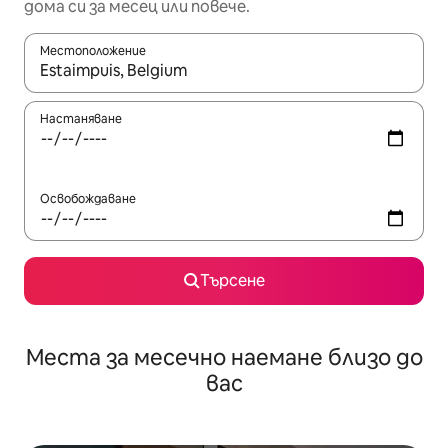
дома си за месец или повече.
Местоположение
Когато резултатите се покажат, използвайте клавишите 
Настаняване
Освобождаване
Търсене
Места за месечно наемане близо до
вас