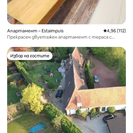
Апартамент – Estaimpuis
Средна оценка
4,96 (112)
Прекрасен двуетажен апартамент с тераса с
изглед към полето. На 10 минути от велодрома в
Рубе
Избор на гостите
Избор на гостите