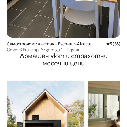
Самостоятелна стая – Esch-sur-Alzette
Средна оц
5 (35)
Стая в Еш-сюр-Алзет за 1 – 2 души
Домашен уют и страхотни
месечни цени