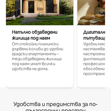
Напълно обзаведени
Дигитални н
жилища под наем
пътуващи п
От спокойни планински
Удобни места
дървени колиби до удобни
настаняване 
градски апартаменти –
настроени и
тези обзаведени жилища
дистанционн
под наем имат всички
професионалис
удобства на дома.
обособени р
пространств
Удобства и предимства за по-
дългосрочни престои