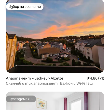
Избор на гостите
Избор на гостите
Апартамент – Esch-sur-Alzette
Средна оценк
4,86 (71)
Слънчев и тих апартамент | Балкон и Wi-Fi | Еш
Супердомакин
Супердомакин