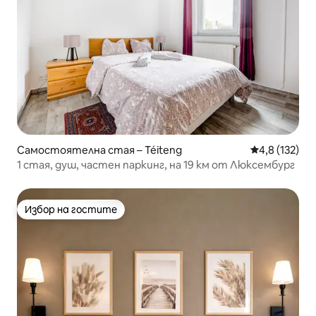
Самостоятелна стая – Téiteng
Средна оценк
4,8 (132)
1 стая, душ, частен паркинг, на 19 км от Люксембург
Избор на гостите
Избор на гостите