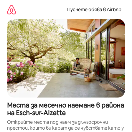
Пропускане
към
Пуснете обява в Airbnb
съдържанието
Места за месечно наемане в района
на Esch-sur-Alzette
Открийте места под наем за дългосрочни
престои, които ви карат да се чувствате като у