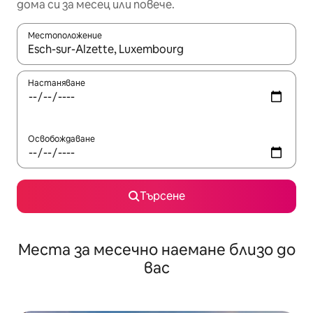
дома си за месец или повече.
Местоположение
Когато резултатите се покажат, използвайте клавишите 
Настаняване
Освобождаване
Търсене
Места за месечно наемане близо до
вас