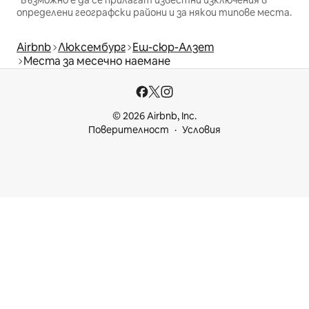
определени географски райони и за някои типове места.
Airbnb
Люксембург
Еш-сюр-Алзет
Места за месечно наемане
© 2026 Airbnb, Inc.
Поверителност
Условия