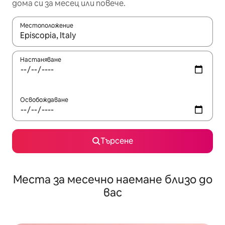
дома си за месец или повече.
Местоположение
Когато резултатите се покажат, използвайте клавишите 
Настаняване
Освобождаване
Търсене
Места за месечно наемане близо до
вас