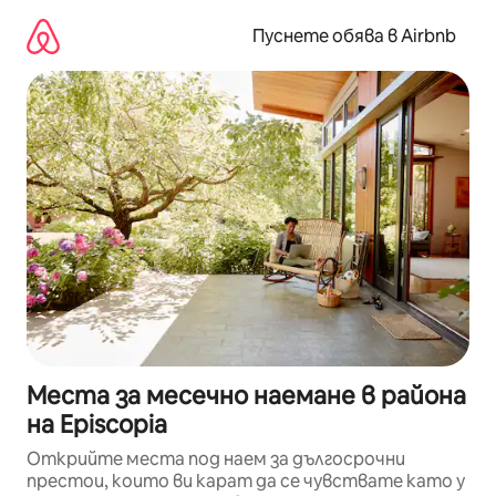
Пропускане
към
Пуснете обява в Airbnb
съдържанието
Места за месечно наемане в района
на Episcopia
Открийте места под наем за дългосрочни
престои, които ви карат да се чувствате като у