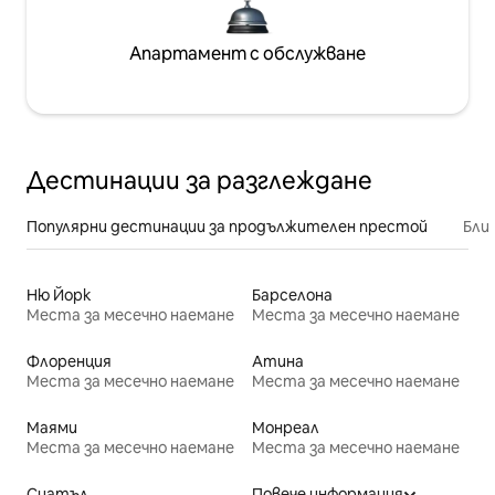
Апартамент с обслужване
Дестинации за разглеждане
Популярни дестинации за продължителен престой
Бли
Ню Йорк
Барселона
Места за месечно наемане
Места за месечно наемане
Флоренция
Атина
Места за месечно наемане
Места за месечно наемане
Маями
Монреал
Места за месечно наемане
Места за месечно наемане
Сиатъл
Повече информация