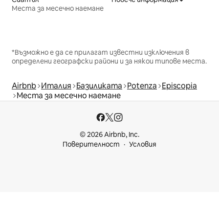
Места за месечно наемане
*Възможно е да се прилагат известни изключения в
определени географски райони и за някои типове места.
Airbnb
Италия
Базиликата
Potenza
Episcopia
Места за месечно наемане
© 2026 Airbnb, Inc.
Поверителност
Условия