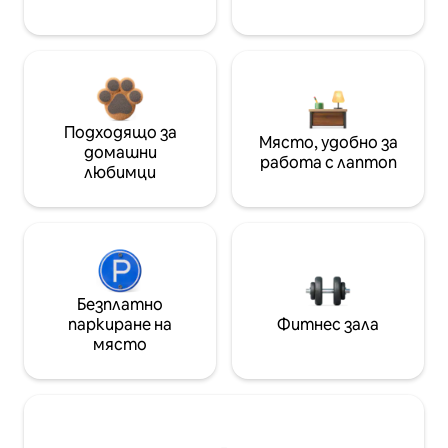
Подходящо за
Място, удобно за
домашни
работа с лаптоп
любимци
Безплатно
паркиране на
Фитнес зала
място