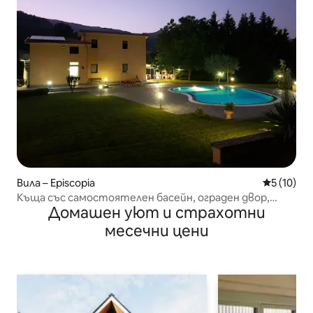
Вила – Episcopia
Средна оц
5 (10)
Къща със самостоятелен басейн, ограден двор,
Домашен уют и страхотни
барбекю
месечни цени