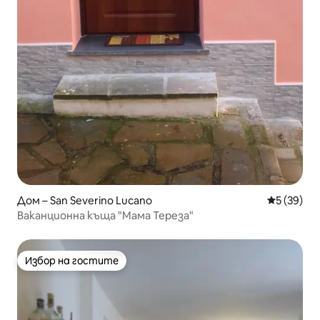
Дом – San Severino Lucano
Средна оц
5 (39)
Ваканционна къща "Мама Тереза"
Избор на гостите
Избор на гостите