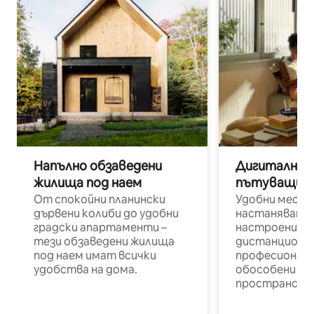
Напълно обзаведени
Дигитални н
жилища под наем
пътуващи п
От спокойни планински
Удобни места
дървени колиби до удобни
настаняване 
градски апартаменти –
настроени и
тези обзаведени жилища
дистанционн
под наем имат всички
професионалис
удобства на дома.
обособени р
пространств