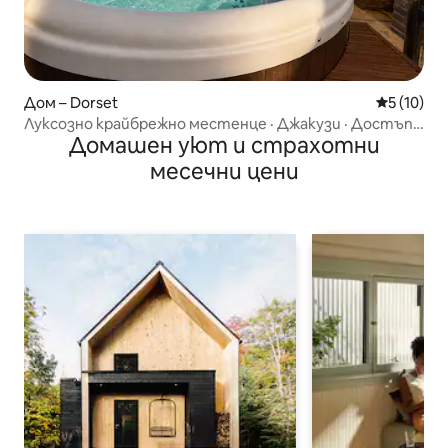
Дом – Dorset
Средна оц
5 (10)
Луксозно крайбрежно местенце · Джакузи · Достъп
Домашен уют и страхотни
до плажа
месечни цени