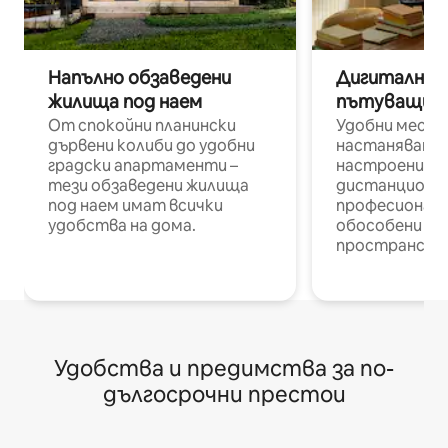
Напълно обзаведени
Дигитални н
жилища под наем
пътуващи п
От спокойни планински
Удобни места
дървени колиби до удобни
настаняване 
градски апартаменти –
настроени и
тези обзаведени жилища
дистанционн
под наем имат всички
професионалис
удобства на дома.
обособени р
пространств
Удобства и предимства за по-
дългосрочни престои