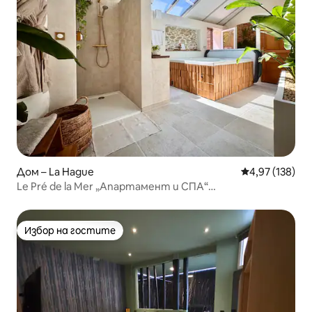
Дом – La Hague
Средна оценка
4,97 (138)
Le Pré de la Mer „Апартамент и СПА“
(самостоятелно джакузи)
Избор на гостите
Избор на гостите