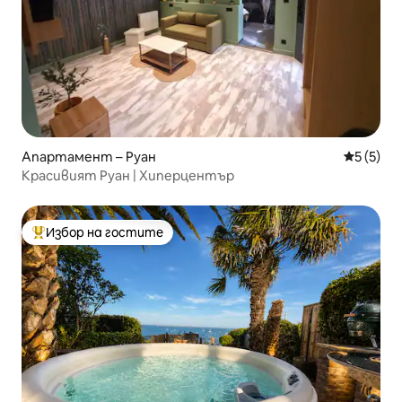
Апартамент – Руан
Средна о
5 (5)
Красивият Руан | Хиперцентър
Избор на гостите
Най-популярен избор на гостите