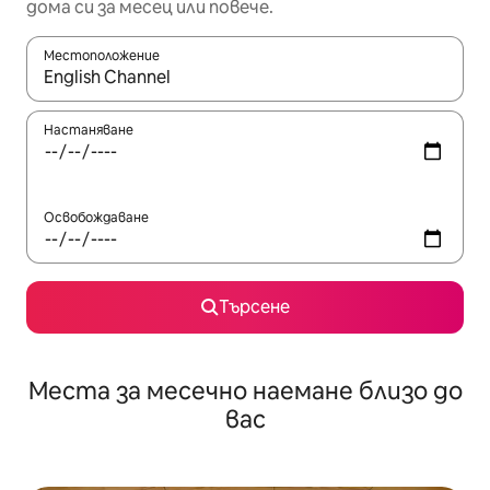
дома си за месец или повече.
Местоположение
Когато резултатите се покажат, използвайте клавишите 
Настаняване
Освобождаване
Търсене
Места за месечно наемане близо до
вас