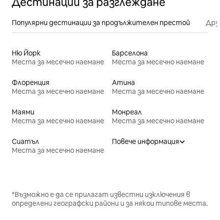
Дестинации за разглеждане
Популярни дестинации за продължителен престой
Дру
Ню Йорк
Барселона
Места за месечно наемане
Места за месечно наемане
Флоренция
Атина
Места за месечно наемане
Места за месечно наемане
Маями
Монреал
Места за месечно наемане
Места за месечно наемане
Сиатъл
Повече информация
Места за месечно наемане
*Възможно е да се прилагат известни изключения в
определени географски райони и за някои типове места.