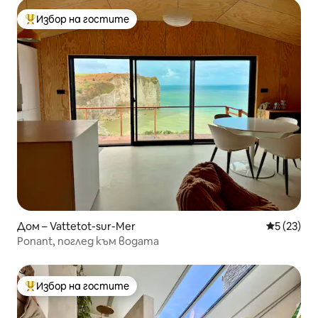
Избор на гостите
Най-популярен избор на гостите
Дом – Vattetot-sur-Mer
Средна оц
5 (23)
Ponant, поглед към водата
Избор на гостите
Най-популярен избор на гостите