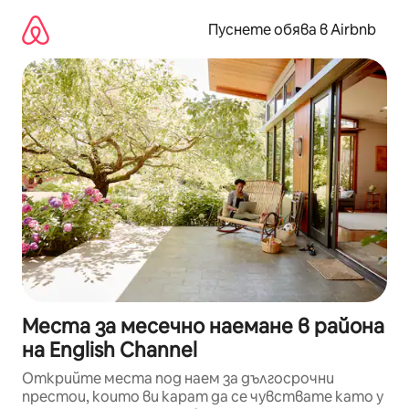
Пропускане
към
Пуснете обява в Airbnb
съдържанието
Места за месечно наемане в района
на English Channel
Открийте места под наем за дългосрочни
престои, които ви карат да се чувствате като у