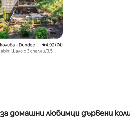
колиба – Dundee
Средна оценка: 4,92 от 5, 74 отзива
4,92 (74)
Cabin: Шале с 3 спални/3,5
 винарския регион!
 от 5, 5 отзива
за домашни любимци дървени коли