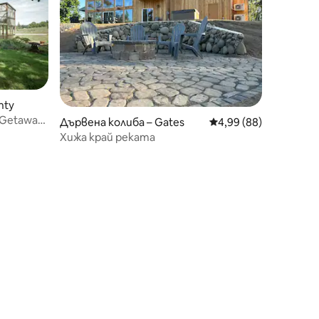
nty
 Getaway
Дървена колиба – Gates
Средна оценка: 4,99
4,99 (88)
Хижа край реката