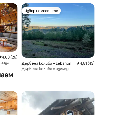
Избор на гостите
Избор на гостите
Средна оценка: 4,88 от 5, 26 отзива
4,88 (26)
града
Дървена колиба – Lebanon
Средна оценка: 4,81
4,81 (43)
Дървена колиба с изглед
наем