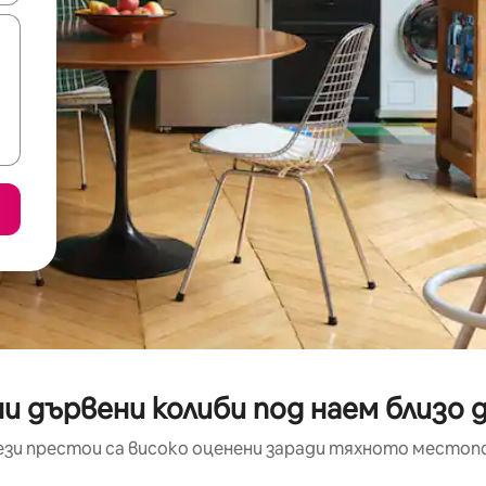
и дървени колиби под наем близо 
ези престои са високо оценени заради тяхното местоп