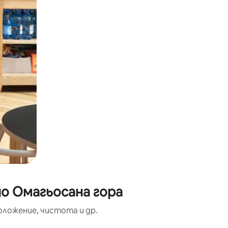
до Омагьосана гора
оложение, чистота и др.