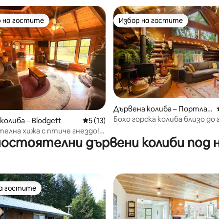
 на гостите
Избор на гостите
улярен избор на гостите
Избор на гостите
т 5, 302 отзива
Дървена колиба – Портлан
д
Бохо горска колиба близо до 
колиба – Blodgett
Средна оценка: 5 от 5, 13 отзива
5 (13)
елна хижа с птиче гнездо!
остоятелни дървени колиби под 
н туризъм и плуване!
на гостите
на гостите