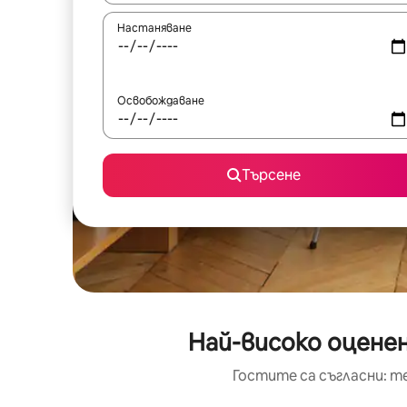
Настаняване
Освобождаване
Търсене
Най-високо оценен
Гостите са съгласни: т