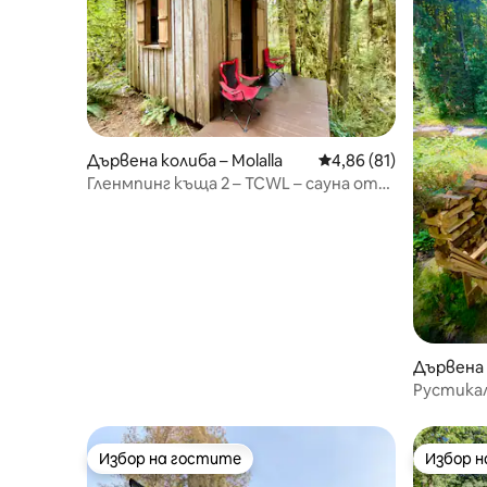
Дървена колиба – Molalla
Средна оценка: 4,86 
4,86 (81)
Гленмпинг къща 2 – TCWL – сауна от
кедър и хидромасажна вана
Дървена к
Рустикал
сауна и 
Избор на гостите
Избор 
Избор на гостите
Избор 