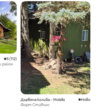
тите
Средна оценка: 5 от 5, 112 отзива
5 (112)
и район
Дървена колиба – Molalla
Ново място за о
Ново
Форт Стивънс