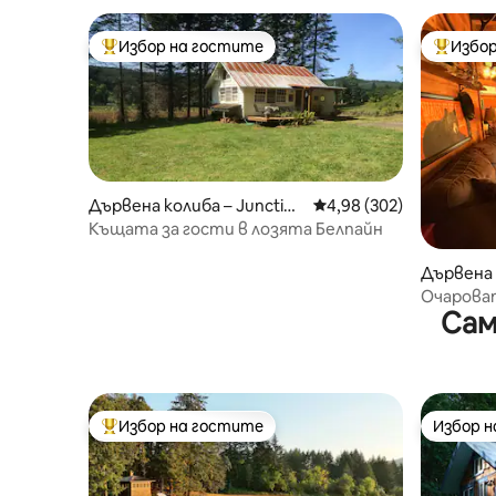
Избор на гостите
Избор
Най-популярен избор на гостите
Най-поп
Дървена колиба – Junction
Средна оценка: 4,98 о
4,98 (302)
City
Къщата за гости в лозята Белпайн
Дървена 
Очароват
Сам
Пешеходе
Избор на гостите
Избор 
Най-популярен избор на гостите
Избор 