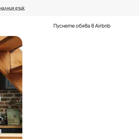
налния език
Пуснете обява в Airbnb
окосване или плъзгане.