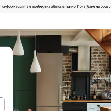
 информацията е преведена автоматично. 
Показване на ориги
е клавишите със стрелки нагоре и надолу или навигирайте с д