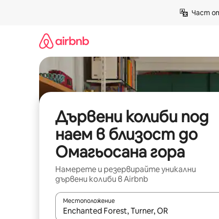
Пропускане
Част от
към
съдържанието
Дървени колиби под
наем в близост до
Омагьосана гора
Намерете и резервирайте уникални
дървени колиби в Airbnb
Местоположение
Когато резултатите се покажат, използвайт