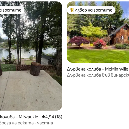
на гостите
Избор на гостите
на гостите
Най-популярен избор на гос
от 5, 56 отзива
Дървена колиба – McMinnville
Дървена колиба във винарск
колиба – Milwaukie
Средна оценка: 4,94 от 5, 18 отзива
4,94 (18)
брега на реката - частна