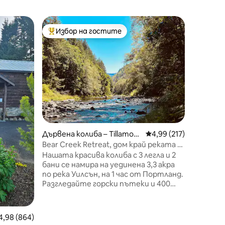
Дървена 
Избор на гостите
Избо
тите
Най-популярен избор на гостите
Най-по
ills
Дървена
Абика К
Починет
спокоен 
града з
Крийк. 
ремонти
разполо
местни 
предвид
на по - 
Дървена колиба – Tillamoo
Средна оценка: 4,99 
4,99 (217)
по пътя
k
Този до
Bear Creek Retreat, дом край реката в
веранда
гората
Нашата красива колиба с 3 легла и 2
кафето с
бани се намира на уединена 3,3 акра
Щатския
по река Уилсън, на 1 час от Портланд.
водопади
Разгледайте горски пътеки и 400
от 20 к
фута от лицевата страна на река
си засл
Уилсън. Седнете около лагерния огън
и слушайте как ВОДОПАДЪТ Беър
редна оценка: 4,98 от 5, 864 отзива
4,98 (864)
Крийк 💦 се среща с река Уилсън.