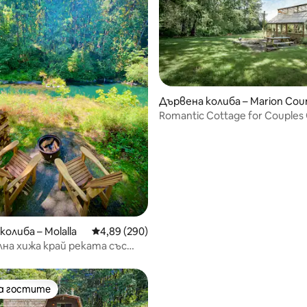
от 5, 81 отзива
Дървена колиба – Marion Cou
Romantic Cottage for Couples
near
олиба – Molalla
Средна оценка: 4,89 от 5, 290 отзива
4,89 (290)
на хижа край реката със
хидромасажна вана от кедър
на гостите
на гостите