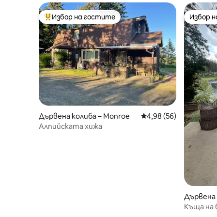
Избор на гостите
Избор 
Най-популярен избор на гостите
Избор 
Дървена колиба – Monroe
Средна оценка: 4,98 
4,98 (56)
Алпийската хижа
Дървена 
Къща на 