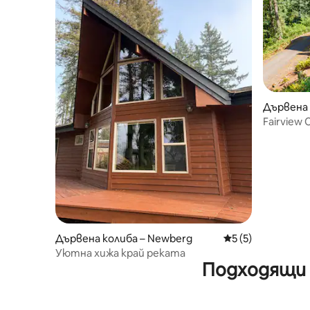
Дървена 
Fairview 
бани във
Дървена колиба – Newberg
Средна оценка: 5
5 (5)
Уютна хижа край реката
Подходящи 