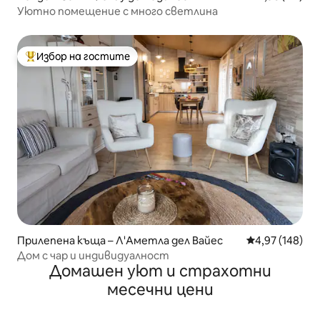
Уютно помещение с много светлина
Избор на гостите
Най-популярен избор на гостите
Прилепена къща – Л'Аметла дел Вайес
Средна оценка
4,97 (148)
Дом с чар и индивидуалност
Домашен уют и страхотни
месечни цени