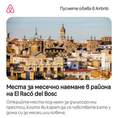
Пропускане
към
Пуснете обява в Airbnb
съдържанието
Места за месечно наемане в района
на El Racó del Bosc
Открийте места под наем за дългосрочни
престои, които ви карат да се чувствате като у
дома си за месец или повече.