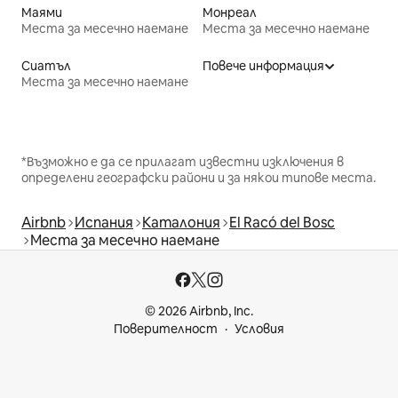
Маями
Монреал
Места за месечно наемане
Места за месечно наемане
Сиатъл
Повече информация
Места за месечно наемане
*Възможно е да се прилагат известни изключения в
определени географски райони и за някои типове места.
Airbnb
Испания
Каталония
El Racó del Bosc
Места за месечно наемане
© 2026 Airbnb, Inc.
Поверителност
Условия