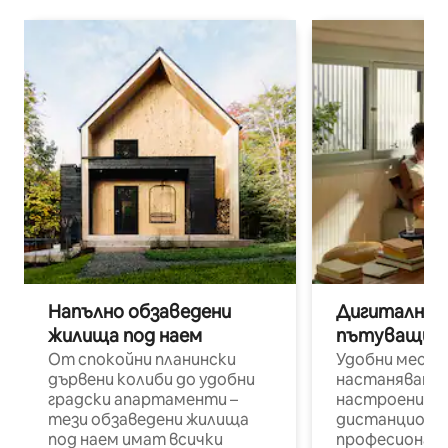
Напълно обзаведени
Дигитални н
жилища под наем
пътуващи п
От спокойни планински
Удобни места
дървени колиби до удобни
настаняване 
градски апартаменти –
настроени и
тези обзаведени жилища
дистанционн
под наем имат всички
професионалис