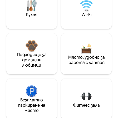
Кухня
Wi-Fi
Подходящо за
Място, удобно за
домашни
работа с лаптоп
любимци
Безплатно
паркиране на
Фитнес зала
място