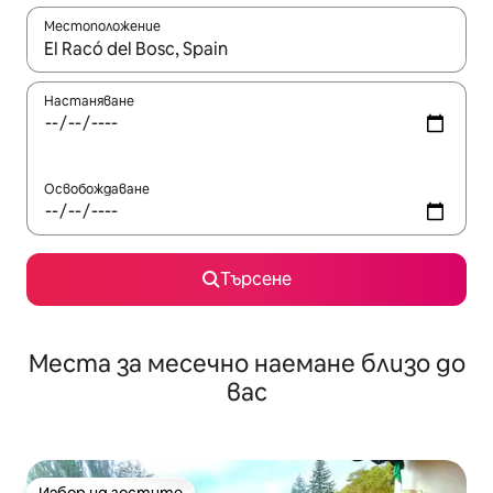
Местоположение
Когато резултатите се покажат, използвайте клавишите 
Настаняване
Освобождаване
Търсене
Места за месечно наемане близо до
вас