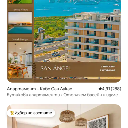
Апартамент – Кабо Сан Лукас
Средна оценка
4,91 (288)
Бутикови апартаменти • Отопляем басейн и изглед
към арката | Кабо
Избор на гостите
Най-популярен избор на гостите