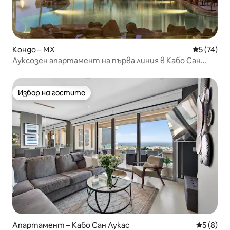
Кондо – MX
Средна оц
5 (74)
Луксозен апартамент на първа линия в Кабо Сан
Лукас.
Избор на гостите
Избор на гостите
Апартамент – Кабо Сан Лукас
Средна о
5 (8)