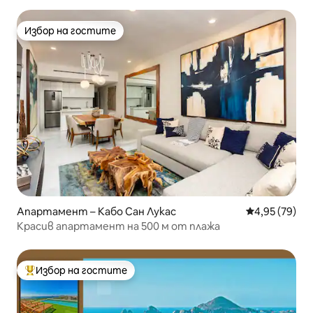
Избор на гостите
Избор на гостите
Апартамент – Кабо Сан Лукас
Средна оценк
4,95 (79)
Красив апартамент на 500 м от плажа
Избор на гостите
Най-популярен избор на гостите