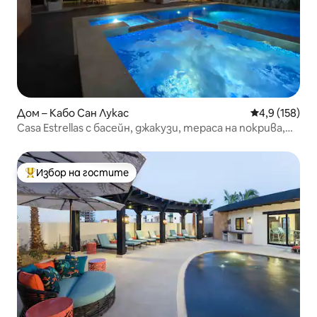
Дом – Кабо Сан Лукас
Средна оценк
4,9 (158)
Casa Estrellas с басейн, джакузи, тераса на покрива,
плаж
Избор на гостите
Най-популярен избор на гостите