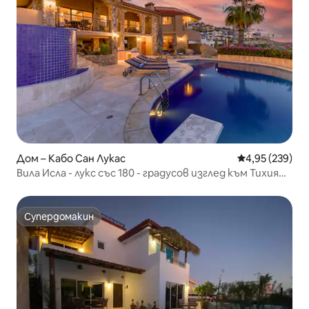
Дом – Кабо Сан Лукас
Средна оценка
4,95 (239)
Вила Исла - лукс със 180 - градусов изглед към Тихия
океан
Супердомакин
Супердомакин