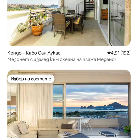
Кондо – Кабо Сан Лукас
Средна оценка
4,91 (192)
Мезонет с изглед към океана на плажа Медано!
Избор на гостите
Избор на гостите