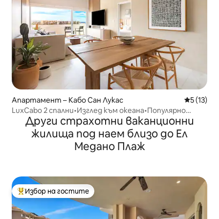
Апартамент – Кабо Сан Лукас
Средна оц
5 (13)
LuxCabo 2 спални•Изглед към океана•Популярно
Други страхотни ваканционни
място
жилища под наем близо до Ел
Медано Плаж
Избор на гостите
Най-популярен избор на гостите