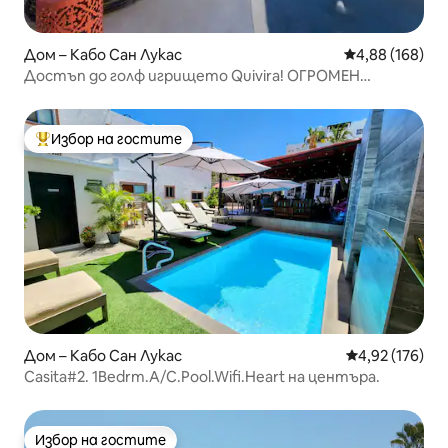
Дом – Кабо Сан Лукас
Средна оценка
4,88 (168)
Достъп до голф игрището Quivira! ОГРОМЕН
вътрешен двор и частен басейн
Избор на гостите
Най-популярен избор на гостите
Дом – Кабо Сан Лукас
Средна оценка
4,92 (176)
Casita#2. 1Bedrm.A/C.Pool.Wifi.Heart на центъра.
Избор на гостите