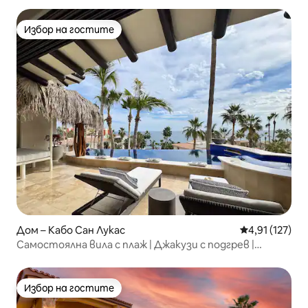
Избор на гостите
Избор на гостите
Дом – Кабо Сан Лукас
Средна оценка
4,91 (127)
Самостоялна вила с плаж | Джакузи с подгрев |
Изглед към океана
Избор на гостите
Избор на гостите