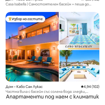
Casa Isabella | Самостоятелен басейн + пеша до
пристанището
Избор на гостите
Най-популярен избор на гостите
Дом – Кабо Сан Лукас
Средна оценка
4,94 (102)
Частна вила с басейн със солена вода: гледки,
Апартаменти под наем с климатик
достъп до курорта