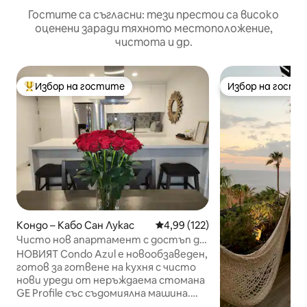
Гостите са съгласни: тези престои са високо
оценени заради тяхното местоположение,
чистота и др.
Избор на гостите
Избор на гости
Най-популярен избор на гостите
Избор на гости
Кондо – Кабо Сан Лукас
Средна оценка: 4,99 от 5, 122
4,99 (122)
Чисто нов апартамент с достъп до
плажа
НОВИЯТ Condo Azul е новообзаведен,
готов за готвене на кухня с чисто
нови уреди от неръждаема стомана
GE Profile със съдомиялна машина.
Азул разполага с една спалня с двойно