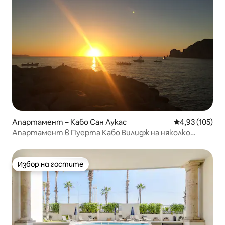
Апартамент – Кабо Сан Лукас
Средна оценка
4,93 (105)
Апартамент в Пуерта Кабо Вилидж на няколко
крачки от плажа Медано
Избор на гостите
Избор на гостите