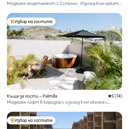
Модерен апартамент с 2 спални · Изглед към арката
· Тераса с барбекю
Избор на гостите
Най-популярен избор на гостите
Къща за гости – Palmilla
Средна оц
5 (74)
Модерен лофт в коридор с изглед към океана с
частен плаж
Избор на гостите
Най-популярен избор на гостите