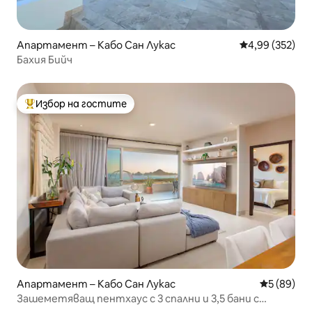
Апартамент – Кабо Сан Лукас
Средна оценка
4,99 (352)
Бахия Бийч
Избор на гостите
Най-популярен избор на гостите
Апартамент – Кабо Сан Лукас
Средна оц
5 (89)
Зашеметяващ пентхаус с 3 спални и 3,5 бани с
невероятна гледка!