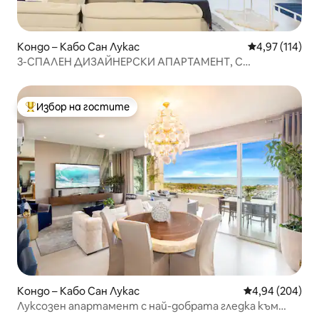
Кондо – Кабо Сан Лукас
Средна оценка
4,97 (114)
3-СПАЛЕН ДИЗАЙНЕРСКИ АПАРТАМЕНТ, С
УНИКАЛНА АРКА И ИЗГЛЕД КЪМ ОКЕАНА
Избор на гостите
Най-популярен избор на гостите
Кондо – Кабо Сан Лукас
Средна оценка
4,94 (204)
Луксозен апартамент с най-добрата гледка към