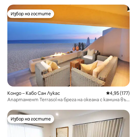
АРКАТА.
Избор на гостите
Избор на гостите
Кондо – Кабо Сан Лукас
Средна оценка
4,95 (177)
Апартамент Terrasol на брега на океана с камина във
вътрешния двор
Избор на гостите
Избор на гостите