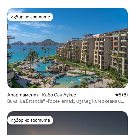
Избор на гостите
Избор на гостите
Апартамент – Кабо Сан Лукас
Средна о
5 (8)
Вила „La Estancia“ »Горен етаж, изглед към океана и
басейна!
Избор на гостите
Избор на гостите