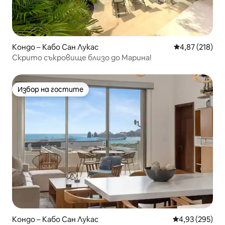
Кондо – Кабо Сан Лукас
Средна оценка
4,87 (218)
Скрито съкровище близо до Марина!
Избор на гостите
Избор на гостите
Кондо – Кабо Сан Лукас
Средна оценка
4,93 (295)