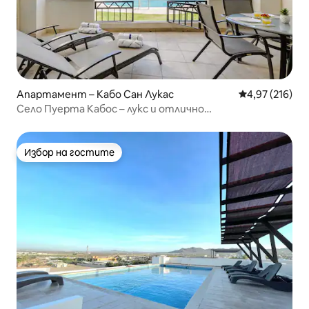
Апартамент – Кабо Сан Лукас
Средна оценка
4,97 (216)
Село Пуерта Кабос – лукс и отлично
местоположение
Избор на гостите
Избор на гостите