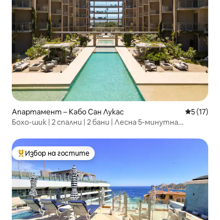
Апартамент – Кабо Сан Лукас
Средна оц
5 (17)
Бохо-шик | 2 спални | 2 бани | Лесна 5-минутна
разходка до плажа
Избор на гостите
Най-популярен избор на гостите