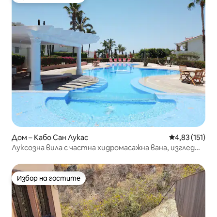
Избор на гостите
Дом – Кабо Сан Лукас
Средна оценка
4,83 (151)
Луксозна вила с частна хидромасажна вана, изглед
към океана
Избор на гостите
Избор на гостите