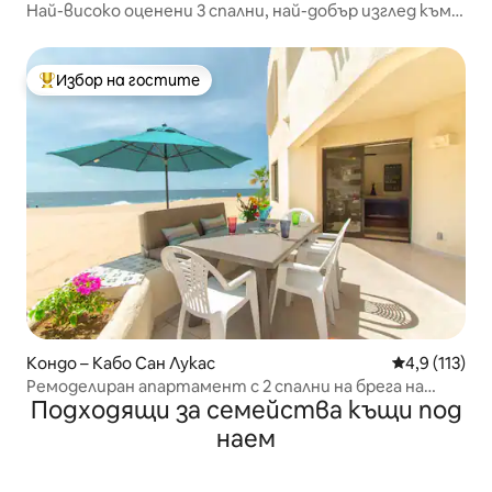
Най-високо оценени 3 спални, най-добър изглед към
арката и океана
Избор на гостите
Най-популярен избор на гостите
Кондо – Кабо Сан Лукас
Средна оценк
4,9 (113)
Ремоделиран апартамент с 2 спални на брега на
Подходящи за семейства къщи под
океана
наем