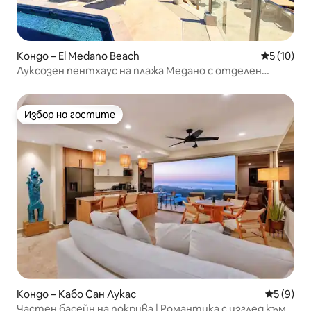
Кондо – El Medano Beach
Средна оц
5 (10)
Луксозен пентхаус на плажа Медано с отделен
басейн
Избор на гостите
Избор на гостите
Кондо – Кабо Сан Лукас
Средна о
5 (9)
Частен басейн на покрива | Романтика с изглед към