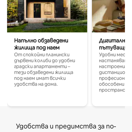
Напълно обзаведени
Дигитални н
жилища под наем
пътуващи п
От спокойни планински
Удобни места
дървени колиби до удобни
настаняване 
градски апартаменти –
настроени и
тези обзаведени жилища
дистанционн
под наем имат всички
професионалис
удобства на дома.
обособени р
пространств
Удобства и предимства за по-