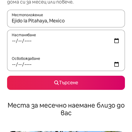
дома си за месец или повече.
Местоположение
Когато резултатите се покажат, използвайте клавишите 
Настаняване
Освобождаване
Търсене
Места за месечно наемане близо до
вас