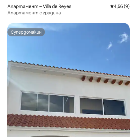
Апартамент – Villa de Reyes
Средна оцен
4,56 (9)
Апартамент с градина
Супердомакин
Супердомакин