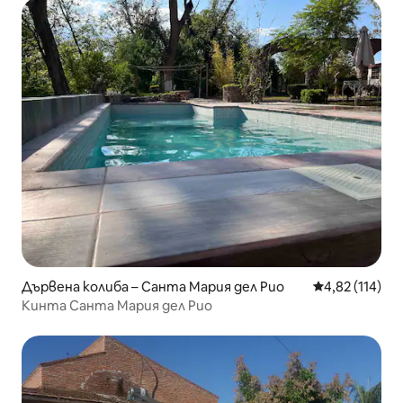
Дървена колиба – Санта Мария дел Рио
Средна оценка
4,82 (114)
Кинта Санта Мария дел Рио