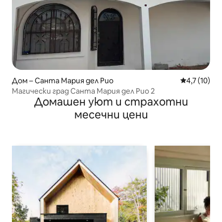
Дом – Санта Мария дел Рио
Средна оцен
4,7 (10)
Магически град Санта Мария дел Рио 2
Домашен уют и страхотни
месечни цени