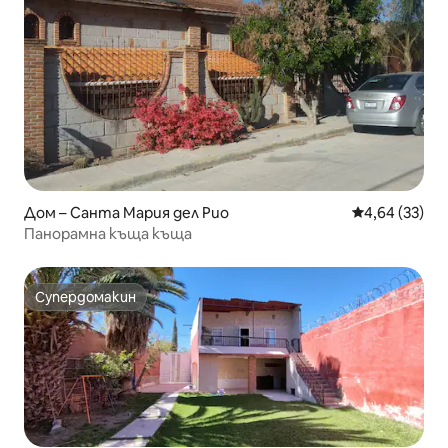
Дом – Санта Мария дел Рио
Средна оценк
4,64 (33)
Панорамна къща къща
Супердомакин
Супердомакин