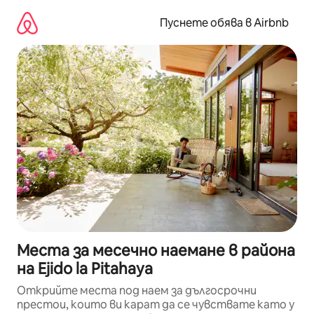
Пропускане
към
Пуснете обява в Airbnb
съдържанието
Места за месечно наемане в района
на Ejido la Pitahaya
Открийте места под наем за дългосрочни
престои, които ви карат да се чувствате като у